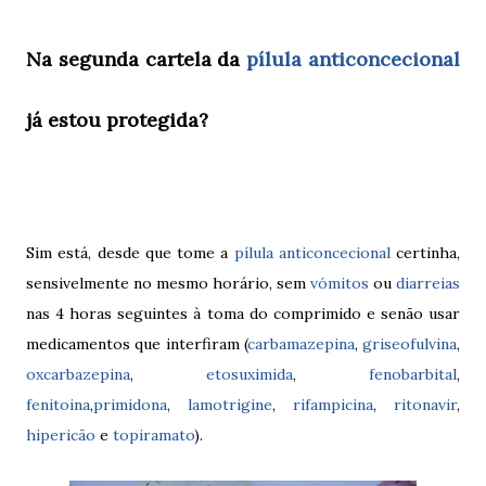
Na segunda cartela da
pílula anticoncecional
já estou protegida?
Sim está, desde que tome a
pílula anticoncecional
certinha,
sensivelmente no mesmo horário, sem
vómitos
ou
diarreias
nas 4 horas seguintes à toma do comprimido e senão usar
medicamentos que interfiram (
carbamazepina
,
griseofulvina
,
oxcarbazepina
,
etosuximida
,
fenobarbital
,
fenitoina
,
primidona
,
lamotrigine
,
rifampicina
,
ritonavir
,
hipericão
e
topiramato
).