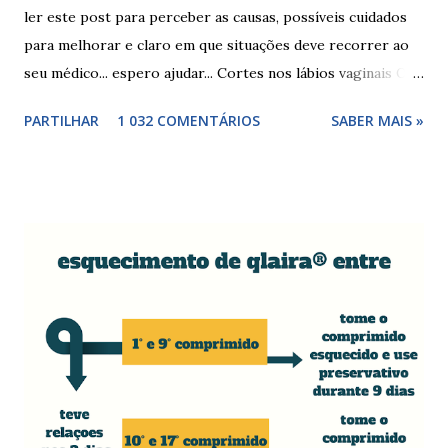
ler este post para perceber as causas, possíveis cuidados
para melhorar e claro em que situações deve recorrer ao
seu médico... espero ajudar... Cortes nos lábios vaginais Os
cortes ou fissuras nos lábios vaginais são comuns e podem
PARTILHAR
1 032 COMENTÁRIOS
SABER MAIS »
surgir devido às relações sexuais (gestos ou actos mais
bruscos), penetração sem lubrificação ( secura vaginal ), uso
de tampões ou pensos muito absorventes (roçar no penso),
fistulas vaginais, menopausa , vaginites , ducha vaginais ,
alguns medicamentos (secam mais a vagina - secura ) ou uso
de roupa sintética, entre outras. Como tratar as fissuras
nos lábios vaginais A mulher deve suspender as relações
sexuais durante 4 dias, aplicar pomada pastosa de vitamina
A e óxido de zinco, fazer a higiene intima duas vezes ao dia
com sabonete de pH neutro e quando retomar as relações
sexuais deverá garantir que a ferida está cicatrizada e que
está lubrificada, se necessário usar um lubrific...