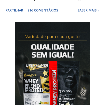
progesterona sintéticos, como yasmin® e elani ciclo® ,
PARTILHAR
216 COMENTÁRIOS
SABER MAIS »
para não correr riscos. Os anticoncepcionais yasmin® e
elani ciclo® devem seu iniciados, pela primeira vez,
no primeiro dia da menstruação e posteriormente a
mulher deve tomar um comprimido por dia, seguindo
a ordem da cartela ou blister. No final da cartela ou blister
deve fazer uma pausa de 7 dias, para menstruar. A mulher
que usa a elani ciclo® pode ter que tomar seguida, deve
seguir a recomendação de seu médico. A yasmin® e elani
ciclo® são iguais? Sim são, ambas as pílulas têm a
mesma composição hormonal, apesar da yasmin ® ter
menos comprimidos, 21 comprimidos por carte...