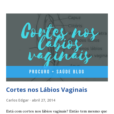
3 mg de valerato de estradiol (estrogénio natural) 5
comprimidos vermelho médios, contêm 2 mg de valerato de
estradiol (estrogénio natural) e 2 mg de dienogest 17
comprimidos amarelo claros, contêm 2 mg de valerato de
estradiol (estrogénio natural) e 3 mg de dienogest 2
comprimidos vermelho escuros, contêm 1 mg de valerato
de estradiol (estrogénio natural) 2 comprimidos brancos
não têm hormonas (correspondem ao período de pausa).
Outros componentes: lactose mono-hidratada, amido de
milho, amido d...
Cortes nos Lábios Vaginais
Carlos Edgar
abril 27, 2014
Está com cortes nos lábios vaginais? Então tem mesmo que