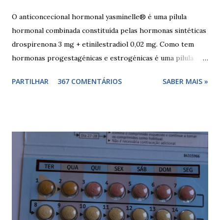
O anticoncecional hormonal yasminelle® é uma pilula
hormonal combinada constituída pelas hormonas sintéticas
drospirenona 3 mg + etinilestradiol 0,02 mg. Como tem
hormonas progestagénicas e estrogénicas é uma pilula
combinada, para além das hormonas tem outros
PARTILHAR
367 COMENTÁRIOS
SABER MAIS »
componentes. Composição da yasminelle®: lactose mono-
hidratada, amido de milho, estearato de magnésio (E470b),
hipromelose (E464), talco (E553b), dióxido de titânio (E171),
vermelho óxido de ferro (E172). Como tomar a yasminelle®
A pilula yasminelle® deve ser tomada todos os dias, no
mesmo horário, durante 21 dias, após os quais deve fazer 7
dias de pausa (semana de descanso ou pausa), durante estes
7 dias descerá o período menstrual, normalmente no 3° ou
4° dia da pausa. As caixas seguintes deverão ser tomadas
seguindo o esquema 1+7+21+7+21.... . Como iniciar a