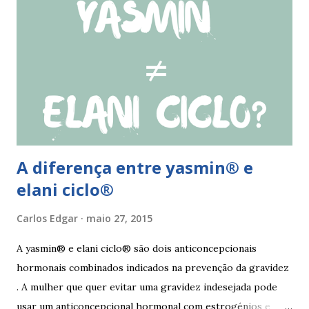
Se o esquecimento ocorrer entre o 18° e o 24°
comprimido a mulher deve iniciar nova cartela ou carteira
de qlaira ® e usar preservativo nos 9 dias seguintes. Se o
esquecimento ocorrer entre o 25° e o 26° comprimido a
mulher deve tomar o comprimido esquecido e continuar
tomando os restantes. Se...
A diferença entre yasmin® e
elani ciclo®
Carlos Edgar
maio 27, 2015
A yasmin® e elani ciclo® são dois anticoncepcionais
hormonais combinados indicados na prevenção da gravidez
. A mulher que quer evitar uma gravidez indesejada pode
usar um anticoncepcional hormonal com estrogénios e