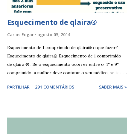
Esquecimento de qlaira®
Carlos Edgar
agosto 05, 2014
Esquecimento de 1 comprimido de qlaira® o que fazer?
Esquecimento de qlaira® Esquecimento de 1 comprimido
de qlaira ® : Se o esquecimento ocorrer entre o 1° e 9°
comprimido a mulher deve contatar o seu médico, se teve
relações nos dias antes ao esquecimento, ou tomar o(s)
PARTILHAR
291 COMENTÁRIOS
SABER MAIS »
comprimido(s) esquecidos, continuar a tomar os restantes
à hora habitual e usar preservativo nos 9 dias seguintes,
caso não tenha tido relações nos dias anteriores ao dia do
esquecimento. Se o esquecimento ocorrer entre o 10° e o
17° comprimido a mulher deve tomar o comprimido
esquecido e usar preservativo durante os 9 dias seguintes.