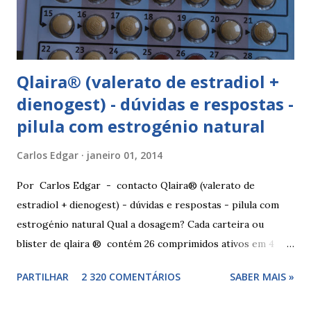
yasminelle® Para iniciar a pilula yasminelle® a mulher deve
esperar pelo primeiro dia da menstruação e iniciar a pilula
correspondente ao dia...
Qlaira® (valerato de estradiol +
dienogest) - dúvidas e respostas -
pilula com estrogénio natural
Carlos Edgar
janeiro 01, 2014
Por Carlos Edgar - contacto Qlaira® (valerato de
estradiol + dienogest) - dúvidas e respostas - pilula com
estrogénio natural Qual a dosagem? Cada carteira ou
blister de qlaira ® contém 26 comprimidos ativos em 4
cores diferentes nas linhas 1, 2, 3 e 4, assim como 2
PARTILHAR
2 320 COMENTÁRIOS
SABER MAIS »
comprimidos inativos brancos na linha 4. Dosagem
hormonal por cor: 2 comprimidos amarelo escuros, contêm