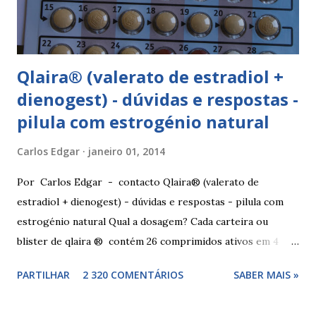
Qlaira® (valerato de estradiol +
dienogest) - dúvidas e respostas -
pilula com estrogénio natural
Carlos Edgar
janeiro 01, 2014
Por Carlos Edgar - contacto Qlaira® (valerato de
estradiol + dienogest) - dúvidas e respostas - pilula com
estrogénio natural Qual a dosagem? Cada carteira ou
blister de qlaira ® contém 26 comprimidos ativos em 4
cores diferentes nas linhas 1, 2, 3 e 4, assim como 2
PARTILHAR
2 320 COMENTÁRIOS
SABER MAIS »
comprimidos inativos brancos na linha 4. Dosagem
hormonal por cor: 2 comprimidos amarelo escuros, contêm