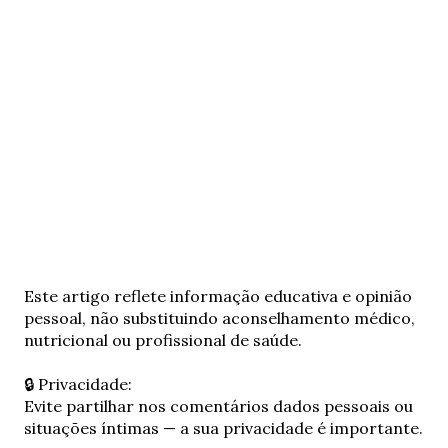
E
Este artigo reflete informação educativa e opinião
n
pessoal, não substituindo aconselhamento médico,
v
nutricional ou profissional de saúde.
i
a
🔒 Privacidade:
r
Evite partilhar nos comentários dados pessoais ou
u
situações íntimas — a sua privacidade é importante.