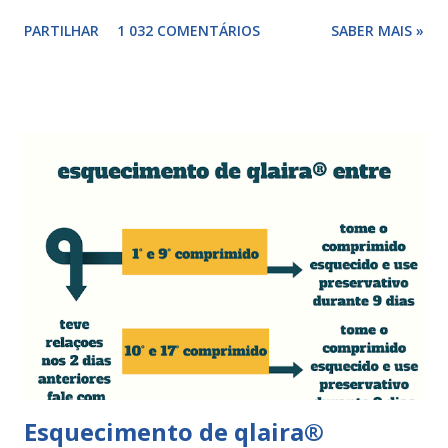
cortes ou fissuras nos lábios vaginais são comuns e podem
PARTILHAR
1 032 COMENTÁRIOS
SABER MAIS »
surgir devido às relações sexuais (gestos ou actos mais
bruscos), penetração sem lubrificação ( secura vaginal ), uso
de tampões ou pensos muito absorventes (roçar no penso),
fistulas vaginais, menopausa , vaginites , ducha vaginais ,
alguns medicamentos (secam mais a vagina - secura ) ou uso
de roupa sintética, entre outras. Como tratar as fissuras
nos lábios vaginais A mulher deve suspender as relações
sexuais durante 4 dias, aplicar pomada pastosa de vitamina
A e óxido de zinco, fazer a higiene intima duas vezes ao dia
com sabonete de pH neutro e quando retomar as relações
sexuais deverá garantir que a ferida está cicatrizada e que
está lubrificada, se necessário usar um lubrific...
Esquecimento de qlaira®