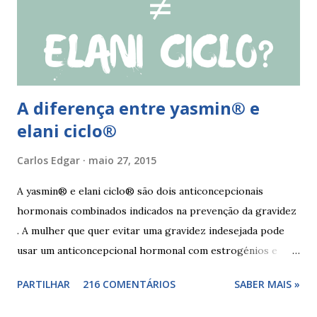
esquecimento ocorrer entre o 25° e o 26° comprimido a
mulher deve tomar o comprimido esquecido e continuar
tomando os restantes. Se...
A diferença entre yasmin® e
elani ciclo®
Carlos Edgar
maio 27, 2015
A yasmin® e elani ciclo® são dois anticoncepcionais
hormonais combinados indicados na prevenção da gravidez
. A mulher que quer evitar uma gravidez indesejada pode
usar um anticoncepcional hormonal com estrogénios e
progesterona sintéticos, como yasmin® e elani ciclo® ,
PARTILHAR
216 COMENTÁRIOS
SABER MAIS »
para não correr riscos. Os anticoncepcionais yasmin® e
elani ciclo® devem seu iniciados, pela primeira vez,