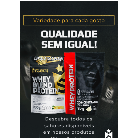
no primeiro dia da menstruação e posteriormente a
mulher deve tomar um comprimido por dia, seguindo
a ordem da cartela ou blister. No final da cartela ou blister
deve fazer uma pausa de 7 dias, para menstruar. A mulher
que usa a elani ciclo® pode ter que tomar seguida, deve
seguir a recomendação de seu médico. A yasmin® e elani
ciclo® são iguais? Sim são, ambas as pílulas têm a
mesma composição hormonal, apesar da yasmin ® ter
menos comprimidos, 21 comprimidos por carte...