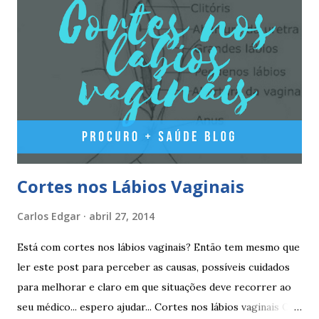
mesmo horário, durante 21 dias, após os quais deve fazer 7
dias de pausa (semana de descanso ou pausa), durante estes
7 dias descerá o período menstrual, normalmente no 3° ou
4° dia da pausa. As caixas seguintes deverão ser tomadas
seguindo o esquema 1+7+21+7+21.... . Como iniciar a
yasminelle® Para iniciar a pilula yasminelle® a mulher deve
esperar pelo primeiro dia da menstruação e iniciar a pilula
correspondente ao dia...
Cortes nos Lábios Vaginais
Carlos Edgar
abril 27, 2014
Está com cortes nos lábios vaginais? Então tem mesmo que
ler este post para perceber as causas, possíveis cuidados
para melhorar e claro em que situações deve recorrer ao
seu médico... espero ajudar... Cortes nos lábios vaginais Os