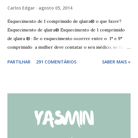
Carlos Edgar
agosto 05, 2014
Esquecimento de 1 comprimido de qlaira® o que fazer?
Esquecimento de qlaira® Esquecimento de 1 comprimido
de qlaira ® : Se o esquecimento ocorrer entre o 1° e 9°
comprimido a mulher deve contatar o seu médico, se teve
relações nos dias antes ao esquecimento, ou tomar o(s)
PARTILHAR
291 COMENTÁRIOS
SABER MAIS »
comprimido(s) esquecidos, continuar a tomar os restantes
à hora habitual e usar preservativo nos 9 dias seguintes,
caso não tenha tido relações nos dias anteriores ao dia do
esquecimento. Se o esquecimento ocorrer entre o 10° e o
17° comprimido a mulher deve tomar o comprimido
esquecido e usar preservativo durante os 9 dias seguintes.
Se o esquecimento ocorrer entre o 18° e o 24°
comprimido a mulher deve iniciar nova cartela ou carteira
de qlaira ® e usar preservativo nos 9 dias seguintes. Se o