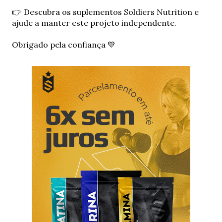
m
c
👉 Descubra os suplementos Soldiers Nutrition e
o
ajude a manter este projeto independente.
m
e
Obrigado pela confiança 💙
n
t
á
r
i
o