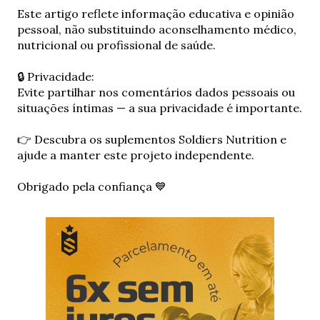
E
Este artigo reflete informação educativa e opinião
n
pessoal, não substituindo aconselhamento médico,
v
nutricional ou profissional de saúde.
i
a
🔒 Privacidade:
r
Evite partilhar nos comentários dados pessoais ou
u
situações íntimas — a sua privacidade é importante.
m
c
👉 Descubra os suplementos Soldiers Nutrition e
o
ajude a manter este projeto independente.
m
e
Obrigado pela confiança 💙
n
t
á
r
i
o