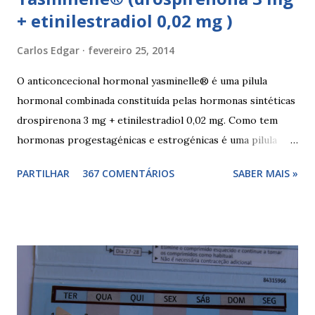
+ etinilestradiol 0,02 mg )
Carlos Edgar
fevereiro 25, 2014
O anticoncecional hormonal yasminelle® é uma pilula
hormonal combinada constituída pelas hormonas sintéticas
drospirenona 3 mg + etinilestradiol 0,02 mg. Como tem
hormonas progestagénicas e estrogénicas é uma pilula
combinada, para além das hormonas tem outros
PARTILHAR
367 COMENTÁRIOS
SABER MAIS »
componentes. Composição da yasminelle®: lactose mono-
hidratada, amido de milho, estearato de magnésio (E470b),
hipromelose (E464), talco (E553b), dióxido de titânio (E171),
vermelho óxido de ferro (E172). Como tomar a yasminelle®
A pilula yasminelle® deve ser tomada todos os dias, no
mesmo horário, durante 21 dias, após os quais deve fazer 7
dias de pausa (semana de descanso ou pausa), durante estes