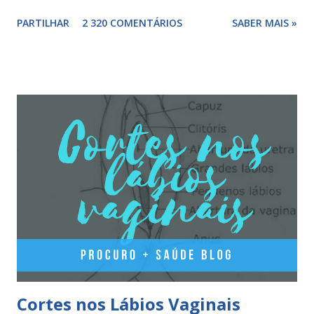
cores diferentes nas linhas 1, 2, 3 e 4, assim como 2
PARTILHAR
2 320 COMENTÁRIOS
SABER MAIS »
comprimidos inativos brancos na linha 4. Dosagem
hormonal por cor: 2 comprimidos amarelo escuros, contêm
3 mg de valerato de estradiol (estrogénio natural) 5
comprimidos vermelho médios, contêm 2 mg de valerato de
estradiol (estrogénio natural) e 2 mg de dienogest 17
comprimidos amarelo claros, contêm 2 mg de valerato de
estradiol (estrogénio natural) e 3 mg de dienogest 2
comprimidos vermelho escuros, contêm 1 mg de valerato
de estradiol (estrogénio natural) 2 comprimidos brancos
não têm hormonas (correspondem ao período de pausa).
Outros componentes: lactose mono-hidratada, amido de
milho, amido d...
Cortes nos Lábios Vaginais