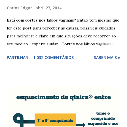
Carlos Edgar
abril 27, 2014
Está com cortes nos lábios vaginais? Então tem mesmo que
ler este post para perceber as causas, possíveis cuidados
para melhorar e claro em que situações deve recorrer ao
seu médico... espero ajudar... Cortes nos lábios vaginais Os
cortes ou fissuras nos lábios vaginais são comuns e podem
PARTILHAR
1 032 COMENTÁRIOS
SABER MAIS »
surgir devido às relações sexuais (gestos ou actos mais
bruscos), penetração sem lubrificação ( secura vaginal ), uso
de tampões ou pensos muito absorventes (roçar no penso),
fistulas vaginais, menopausa , vaginites , ducha vaginais ,
alguns medicamentos (secam mais a vagina - secura ) ou uso
de roupa sintética, entre outras. Como tratar as fissuras
nos lábios vaginais A mulher deve suspender as relações
sexuais durante 4 dias, aplicar pomada pastosa de vitamina
A e óxido de zinco, fazer a higiene intima duas vezes ao dia