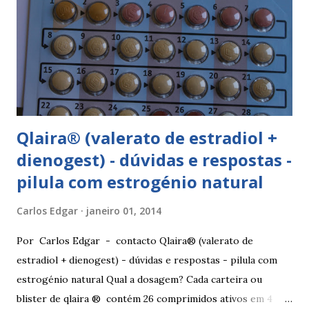
7 dias descerá o período menstrual, normalmente no 3° ou
4° dia da pausa. As caixas seguintes deverão ser tomadas
seguindo o esquema 1+7+21+7+21.... . Como iniciar a
yasminelle® Para iniciar a pilula yasminelle® a mulher deve
esperar pelo primeiro dia da menstruação e iniciar a pilula
correspondente ao dia...
Qlaira® (valerato de estradiol +
dienogest) - dúvidas e respostas -
pilula com estrogénio natural
Carlos Edgar
janeiro 01, 2014
Por Carlos Edgar - contacto Qlaira® (valerato de
estradiol + dienogest) - dúvidas e respostas - pilula com
estrogénio natural Qual a dosagem? Cada carteira ou
blister de qlaira ® contém 26 comprimidos ativos em 4