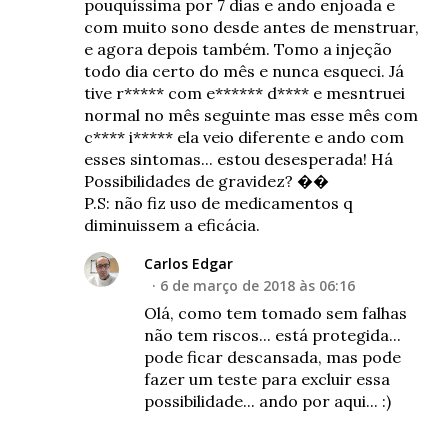
pouquíssima por 7 dias e ando enjoada e
com muito sono desde antes de menstruar,
e agora depois também. Tomo a injeção
todo dia certo do mês e nunca esqueci. Já
tive r***** com e****** d**** e mesntruei
normal no mês seguinte mas esse mês com
c**** i***** ela veio diferente e ando com
esses sintomas... estou desesperada! Há
Possibilidades de gravidez? ��
P.S: não fiz uso de medicamentos q
diminuissem a eficácia.
Carlos Edgar
6 de março de 2018 às 06:16
Olá, como tem tomado sem falhas
não tem riscos... está protegida...
pode ficar descansada, mas pode
fazer um teste para excluir essa
possibilidade... ando por aqui... :)