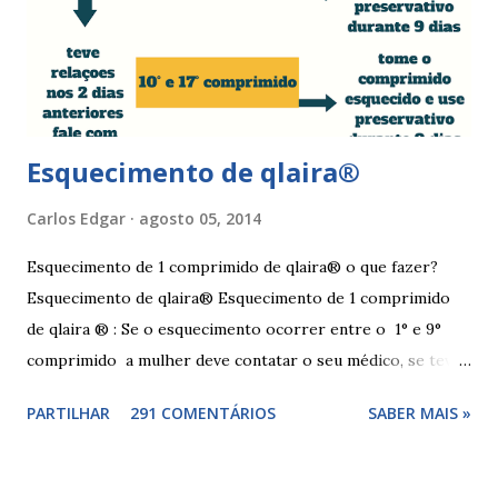
com sabonete de pH neutro e quando retomar as relações
sexuais deverá garantir que a ferida está cicatrizada e que
está lubrificada, se necessário usar um lubrific...
Esquecimento de qlaira®
Carlos Edgar
agosto 05, 2014
Esquecimento de 1 comprimido de qlaira® o que fazer?
Esquecimento de qlaira® Esquecimento de 1 comprimido
de qlaira ® : Se o esquecimento ocorrer entre o 1° e 9°
comprimido a mulher deve contatar o seu médico, se teve
relações nos dias antes ao esquecimento, ou tomar o(s)
PARTILHAR
291 COMENTÁRIOS
SABER MAIS »
comprimido(s) esquecidos, continuar a tomar os restantes
à hora habitual e usar preservativo nos 9 dias seguintes,
caso não tenha tido relações nos dias anteriores ao dia do