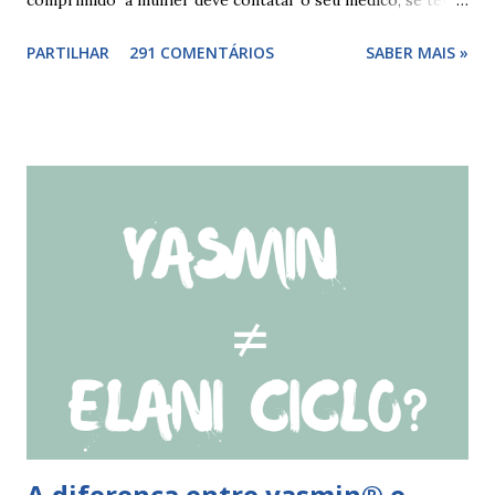
relações nos dias antes ao esquecimento, ou tomar o(s)
PARTILHAR
291 COMENTÁRIOS
SABER MAIS »
comprimido(s) esquecidos, continuar a tomar os restantes
à hora habitual e usar preservativo nos 9 dias seguintes,
caso não tenha tido relações nos dias anteriores ao dia do
esquecimento. Se o esquecimento ocorrer entre o 10° e o
17° comprimido a mulher deve tomar o comprimido
esquecido e usar preservativo durante os 9 dias seguintes.
Se o esquecimento ocorrer entre o 18° e o 24°
comprimido a mulher deve iniciar nova cartela ou carteira
de qlaira ® e usar preservativo nos 9 dias seguintes. Se o
esquecimento ocorrer entre o 25° e o 26° comprimido a
mulher deve tomar o comprimido esquecido e continuar
tomando os restantes. Se...
A diferença entre yasmin® e