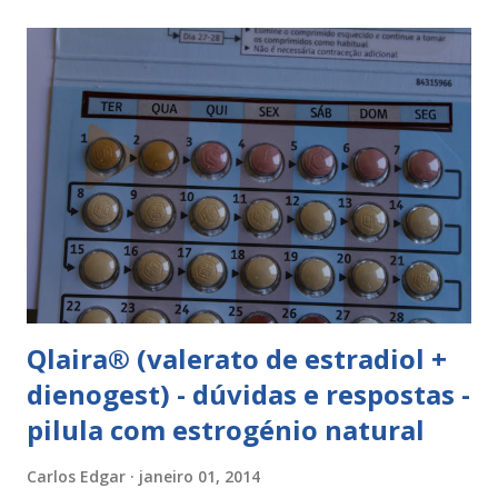
vermelho óxido de ferro (E172). Como tomar a yasminelle®
A pilula yasminelle® deve ser tomada todos os dias, no
mesmo horário, durante 21 dias, após os quais deve fazer 7
dias de pausa (semana de descanso ou pausa), durante estes
7 dias descerá o período menstrual, normalmente no 3° ou
4° dia da pausa. As caixas seguintes deverão ser tomadas
seguindo o esquema 1+7+21+7+21.... . Como iniciar a
yasminelle® Para iniciar a pilula yasminelle® a mulher deve
esperar pelo primeiro dia da menstruação e iniciar a pilula
correspondente ao dia...
Qlaira® (valerato de estradiol +
dienogest) - dúvidas e respostas -
pilula com estrogénio natural
Carlos Edgar
janeiro 01, 2014