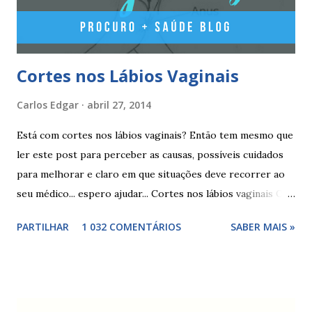
milho, amido d...
Cortes nos Lábios Vaginais
Carlos Edgar
abril 27, 2014
Está com cortes nos lábios vaginais? Então tem mesmo que
ler este post para perceber as causas, possíveis cuidados
para melhorar e claro em que situações deve recorrer ao
seu médico... espero ajudar... Cortes nos lábios vaginais Os
cortes ou fissuras nos lábios vaginais são comuns e podem
PARTILHAR
1 032 COMENTÁRIOS
SABER MAIS »
surgir devido às relações sexuais (gestos ou actos mais
bruscos), penetração sem lubrificação ( secura vaginal ), uso
de tampões ou pensos muito absorventes (roçar no penso),
fistulas vaginais, menopausa , vaginites , ducha vaginais ,
alguns medicamentos (secam mais a vagina - secura ) ou uso