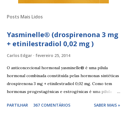
Posts Mais Lidos
Yasminelle® (drospirenona 3 mg
+ etinilestradiol 0,02 mg )
Carlos Edgar
fevereiro 25, 2014
O anticoncecional hormonal yasminelle® é uma pilula
hormonal combinada constituída pelas hormonas sintéticas
drospirenona 3 mg + etinilestradiol 0,02 mg. Como tem
hormonas progestagénicas e estrogénicas é uma pilula
combinada, para além das hormonas tem outros
PARTILHAR
367 COMENTÁRIOS
SABER MAIS »
componentes. Composição da yasminelle®: lactose mono-
hidratada, amido de milho, estearato de magnésio (E470b),
hipromelose (E464), talco (E553b), dióxido de titânio (E171),