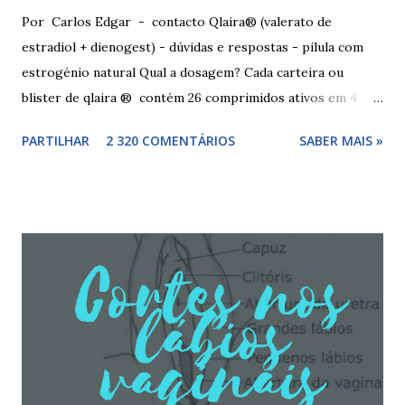
Por Carlos Edgar - contacto Qlaira® (valerato de
estradiol + dienogest) - dúvidas e respostas - pilula com
estrogénio natural Qual a dosagem? Cada carteira ou
blister de qlaira ® contém 26 comprimidos ativos em 4
cores diferentes nas linhas 1, 2, 3 e 4, assim como 2
PARTILHAR
2 320 COMENTÁRIOS
SABER MAIS »
comprimidos inativos brancos na linha 4. Dosagem
hormonal por cor: 2 comprimidos amarelo escuros, contêm
3 mg de valerato de estradiol (estrogénio natural) 5
comprimidos vermelho médios, contêm 2 mg de valerato de
estradiol (estrogénio natural) e 2 mg de dienogest 17
comprimidos amarelo claros, contêm 2 mg de valerato de
estradiol (estrogénio natural) e 3 mg de dienogest 2
comprimidos vermelho escuros, contêm 1 mg de valerato
de estradiol (estrogénio natural) 2 comprimidos brancos
não têm hormonas (correspondem ao período de pausa).
Outros componentes: lactose mono-hidratada, amido de