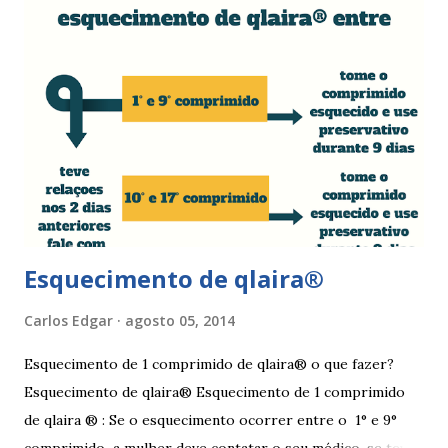
de roupa sintética, entre outras. Como tratar as fissuras
nos lábios vaginais A mulher deve suspender as relações
sexuais durante 4 dias, aplicar pomada pastosa de vitamina
A e óxido de zinco, fazer a higiene intima duas vezes ao dia
com sabonete de pH neutro e quando retomar as relações
sexuais deverá garantir que a ferida está cicatrizada e que
está lubrificada, se necessário usar um lubrific...
Esquecimento de qlaira®
Carlos Edgar
agosto 05, 2014
Esquecimento de 1 comprimido de qlaira® o que fazer?
Esquecimento de qlaira® Esquecimento de 1 comprimido
de qlaira ® : Se o esquecimento ocorrer entre o 1° e 9°
comprimido a mulher deve contatar o seu médico, se teve