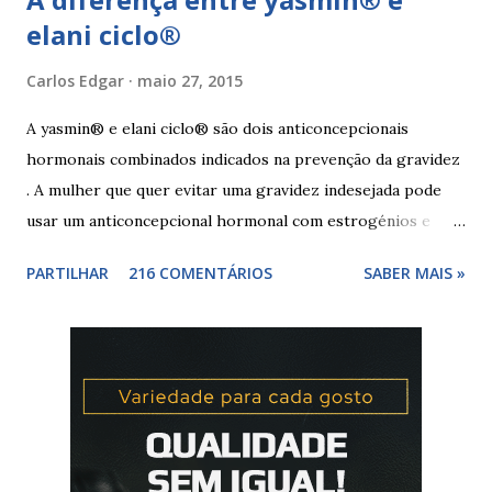
elani ciclo®
Carlos Edgar
maio 27, 2015
A yasmin® e elani ciclo® são dois anticoncepcionais
hormonais combinados indicados na prevenção da gravidez
. A mulher que quer evitar uma gravidez indesejada pode
usar um anticoncepcional hormonal com estrogénios e
progesterona sintéticos, como yasmin® e elani ciclo® ,
PARTILHAR
216 COMENTÁRIOS
SABER MAIS »
para não correr riscos. Os anticoncepcionais yasmin® e
elani ciclo® devem seu iniciados, pela primeira vez,
no primeiro dia da menstruação e posteriormente a
mulher deve tomar um comprimido por dia, seguindo
a ordem da cartela ou blister. No final da cartela ou blister
deve fazer uma pausa de 7 dias, para menstruar. A mulher
que usa a elani ciclo® pode ter que tomar seguida, deve