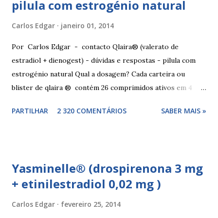
pilula com estrogénio natural
Carlos Edgar
janeiro 01, 2014
Por Carlos Edgar - contacto Qlaira® (valerato de
estradiol + dienogest) - dúvidas e respostas - pilula com
estrogénio natural Qual a dosagem? Cada carteira ou
blister de qlaira ® contém 26 comprimidos ativos em 4
cores diferentes nas linhas 1, 2, 3 e 4, assim como 2
PARTILHAR
2 320 COMENTÁRIOS
SABER MAIS »
comprimidos inativos brancos na linha 4. Dosagem
hormonal por cor: 2 comprimidos amarelo escuros, contêm
3 mg de valerato de estradiol (estrogénio natural) 5
comprimidos vermelho médios, contêm 2 mg de valerato de
Yasminelle® (drospirenona 3 mg
estradiol (estrogénio natural) e 2 mg de dienogest 17
+ etinilestradiol 0,02 mg )
comprimidos amarelo claros, contêm 2 mg de valerato de
estradiol (estrogénio natural) e 3 mg de dienogest 2
Carlos Edgar
fevereiro 25, 2014
comprimidos vermelho escuros, contêm 1 mg de valerato