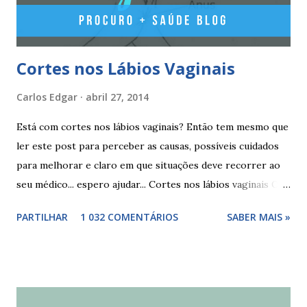
esperar pelo primeiro dia da menstruação e iniciar a pilula
correspondente ao dia...
Cortes nos Lábios Vaginais
Carlos Edgar
abril 27, 2014
Está com cortes nos lábios vaginais? Então tem mesmo que
ler este post para perceber as causas, possíveis cuidados
para melhorar e claro em que situações deve recorrer ao
seu médico... espero ajudar... Cortes nos lábios vaginais Os
cortes ou fissuras nos lábios vaginais são comuns e podem
PARTILHAR
1 032 COMENTÁRIOS
SABER MAIS »
surgir devido às relações sexuais (gestos ou actos mais
bruscos), penetração sem lubrificação ( secura vaginal ), uso
de tampões ou pensos muito absorventes (roçar no penso),
fistulas vaginais, menopausa , vaginites , ducha vaginais ,
alguns medicamentos (secam mais a vagina - secura ) ou uso