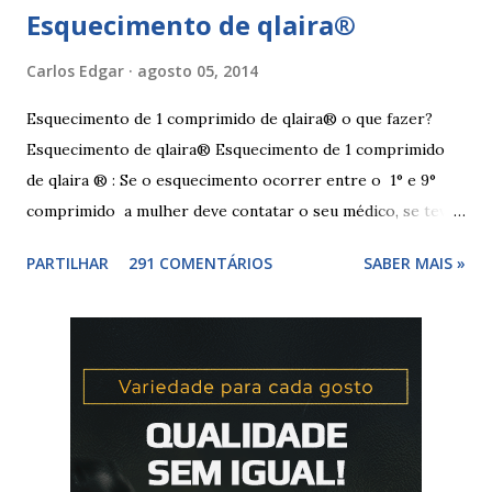
Esquecimento de qlaira®
Carlos Edgar
agosto 05, 2014
Esquecimento de 1 comprimido de qlaira® o que fazer?
Esquecimento de qlaira® Esquecimento de 1 comprimido
de qlaira ® : Se o esquecimento ocorrer entre o 1° e 9°
comprimido a mulher deve contatar o seu médico, se teve
relações nos dias antes ao esquecimento, ou tomar o(s)
PARTILHAR
291 COMENTÁRIOS
SABER MAIS »
comprimido(s) esquecidos, continuar a tomar os restantes
à hora habitual e usar preservativo nos 9 dias seguintes,
caso não tenha tido relações nos dias anteriores ao dia do
esquecimento. Se o esquecimento ocorrer entre o 10° e o
17° comprimido a mulher deve tomar o comprimido
esquecido e usar preservativo durante os 9 dias seguintes.
Se o esquecimento ocorrer entre o 18° e o 24°
comprimido a mulher deve iniciar nova cartela ou carteira