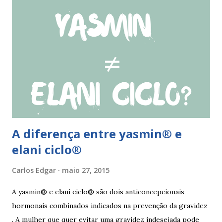
de roupa sintética, entre outras. Como tratar as fissuras
nos lábios vaginais A mulher deve suspender as relações
sexuais durante 4 dias, aplicar pomada pastosa de vitamina
A e óxido de zinco, fazer a higiene intima duas vezes ao dia
com sabonete de pH neutro e quando retomar as relações
sexuais deverá garantir que a ferida está cicatrizada e que
está lubrificada, se necessário usar um lubrific...
A diferença entre yasmin® e
elani ciclo®
Carlos Edgar
maio 27, 2015
A yasmin® e elani ciclo® são dois anticoncepcionais
hormonais combinados indicados na prevenção da gravidez
. A mulher que quer evitar uma gravidez indesejada pode