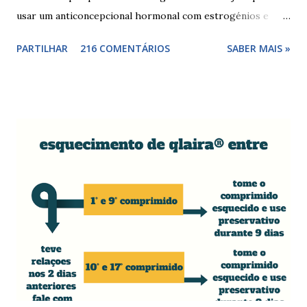
usar um anticoncepcional hormonal com estrogénios e
progesterona sintéticos, como yasmin® e elani ciclo® ,
PARTILHAR
216 COMENTÁRIOS
SABER MAIS »
para não correr riscos. Os anticoncepcionais yasmin® e
elani ciclo® devem seu iniciados, pela primeira vez,
no primeiro dia da menstruação e posteriormente a
mulher deve tomar um comprimido por dia, seguindo
a ordem da cartela ou blister. No final da cartela ou blister
deve fazer uma pausa de 7 dias, para menstruar. A mulher
que usa a elani ciclo® pode ter que tomar seguida, deve
seguir a recomendação de seu médico. A yasmin® e elani
ciclo® são iguais? Sim são, ambas as pílulas têm a
mesma composição hormonal, apesar da yasmin ® ter
menos comprimidos, 21 comprimidos por carte...