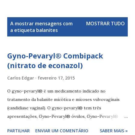
M
A mostrar mensagens com
MOSTRAR TUDO
e
a etiqueta
balanites
n
s
a
Gyno-Pevaryl® Combipack
g
(nitrato de econazol)
e
n
Carlos Edgar
fevereiro 17, 2015
s
O gyno-pevaryl® é um medicamento indicado no
tratamento da balanite micótica e micoses vulvovaginais
(candidiase vaginal). O gyno-pevaryl® tem três
apresentações, Gyno-Pevaryl® óvulos, Gyno-Pevaryl®
creme vaginal e gyno-pevaryl® Combipack (óvulos + creme
PARTILHAR
ENVIAR UM COMENTÁRIO
SABER MAIS »
vaginal). Composição de gyno-pevaryl® O gyno-pevaryl®