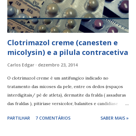
traumas frequentes nas relações (fricção), pessoas obesas,
presença de dor nas relações sexuais ou presença de
doenças sexualm...
Clotrimazol creme (canesten e
micolysin) e a pilula contracetiva
Carlos Edgar
dezembro 23, 2014
O clotrimazol creme é um antifungico indicado no
tratamento das micoses da pele, entre os dedos (espaços
interdigitais/ pé de atleta), dermatite da fralda ( assaduras
das fraldas ), pitiriase versicolor, balanites e candidiase
vaginal . Composição de clotrimazol creme: clotrimazol 1%,
PARTILHAR
7 COMENTÁRIOS
SABER MAIS »
álcool cetilico, álcool estearilico, para-hidroxibenzoato de
butilo, estearato de polietilenoglocol 40, parafina liquida,