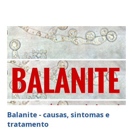
tem na sua composição o nitrato de econazol. Como aplicar
o gyno-pevaryl® Como aplicar gyno-pevaryl® pela mulher
Óvulos - introduzir um óvulo à noite, na vagina, durante 3
dias (introduzir o mais profundo possível). Creme vaginal -
aplicar durante 14 dias, um vez por dia, após a higiene com
ajuda do aplicador (aplicador cheio), que é fornecido com a
embalagem. Como aplicar o gyno-pevaryl® pelo homem
Aplicar a pomada uma vez por dia durante 14 dias, após a
higiene da glande e prepúcio. Efeitos secundários possíveis
com gyno-pevaryl® urticária dematite de contacto
exfoliação da pele eritema dor, irritação e inchaço edema...
Balanite - causas, sintomas e
tratamento