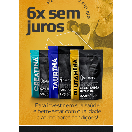
vermelhidão na pele inchaço formação de bolhas
agravamento da dermatite vulvar O clotrimazol e a pilula
hormonal A pilula hormonal não perde a eficácia durante o
tratamento com clotrimazol. O clotrimazol e os métodos
barreira O clotrimazol pode diminuir a eficácia de produtos
à base de látex ( preservativos e diafragma ), esta redução
pode-se verificar até 5 dias após o final do tr...