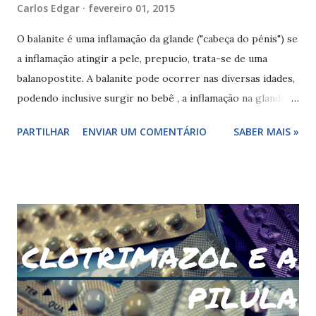
Carlos Edgar
fevereiro 01, 2015
O balanite é uma inflamação da glande ("cabeça do pénis") se
a inflamação atingir a pele, prepucio, trata-se de uma
balanopostite. A balanite pode ocorrer nas diversas idades,
podendo inclusive surgir no bebê , a inflamação na glande
pode surgir devido diversas agressões que permitem a
PARTILHAR
ENVIAR UM COMENTÁRIO
SABER MAIS »
contaminação dos tecidos por batérias, vírus ou fungos (
Candida Albicans ). Causas da balanite As causas mais
comuns da inflamação da glande são o uso de sabonetes,
pomadas, relações sexuais (dores durante a relação ou
penetrações dolorosas), roupa (tecidos), preservativo ,
espermicidas , ausência de cuidados de higiene, infeções
sexualmente transmissíveis, alergias e doenças de pele. A
inflamação da glande - balanites podem surgir mais
facilmente em pessoas com diabetes , com menos cuidados
de higiene intima, parceiros com candidiase , psoriase,