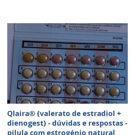
hidratada, amido de milho, estearato de magnésio (E470b),
hipromelose (E464), talco (E553b), dióxido de titânio (E171),
vermelho óxido de ferro (E172). Como tomar a yasminelle®
A pilula yasminelle® deve ser tomada todos os dias, no
mesmo horário, durante 21 dias, após os quais deve fazer 7
dias de pausa (semana de descanso ou pausa), durante estes
7 dias descerá o período menstrual, normalmente no 3° ou
4° dia da pausa. As caixas seguintes deverão ser tomadas
seguindo o esquema 1+7+21+7+21.... . Como iniciar a
yasminelle® Para iniciar a pilula yasminelle® a mulher deve
esperar pelo primeiro dia da menstruação e iniciar a pilula
correspondente ao dia...
Qlaira® (valerato de estradiol +
dienogest) - dúvidas e respostas -
pilula com estrogénio natural