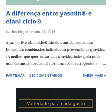
A diferença entre yasmin® e
elani ciclo®
Carlos Edgar
maio 27, 2015
A yasmin® e elani ciclo® são dois anticoncepcionais
hormonais combinados indicados na prevenção da gravidez
. A mulher que quer evitar uma gravidez indesejada pode
usar um anticoncepcional hormonal com estrogénios e
progesterona sintéticos, como yasmin® e elani ciclo® ,
PARTILHAR
216 COMENTÁRIOS
SABER MAIS »
para não correr riscos. Os anticoncepcionais yasmin® e
elani ciclo® devem seu iniciados, pela primeira vez,
no primeiro dia da menstruação e posteriormente a
mulher deve tomar um comprimido por dia, seguindo
a ordem da cartela ou blister. No final da cartela ou blister