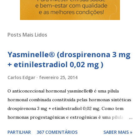
Posts Mais Lidos
Yasminelle® (drospirenona 3 mg
+ etinilestradiol 0,02 mg )
Carlos Edgar
fevereiro 25, 2014
O anticoncecional hormonal yasminelle® é uma pilula
hormonal combinada constituída pelas hormonas sintéticas
drospirenona 3 mg + etinilestradiol 0,02 mg. Como tem
hormonas progestagénicas e estrogénicas é uma pilula
combinada, para além das hormonas tem outros
PARTILHAR
367 COMENTÁRIOS
SABER MAIS »
componentes. Composição da yasminelle®: lactose mono-