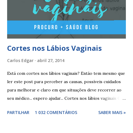
não têm hormonas (correspondem ao período de pausa).
Outros componentes: lactose mono-hidratada, amido de
milho, amido d...
Cortes nos Lábios Vaginais
Carlos Edgar
abril 27, 2014
Está com cortes nos lábios vaginais? Então tem mesmo que
ler este post para perceber as causas, possíveis cuidados
para melhorar e claro em que situações deve recorrer ao
seu médico... espero ajudar... Cortes nos lábios vaginais Os
cortes ou fissuras nos lábios vaginais são comuns e podem
PARTILHAR
1 032 COMENTÁRIOS
SABER MAIS »
surgir devido às relações sexuais (gestos ou actos mais
bruscos), penetração sem lubrificação ( secura vaginal ), uso
de tampões ou pensos muito absorventes (roçar no penso),