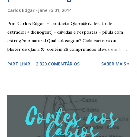
Carlos Edgar
janeiro 01, 2014
Por Carlos Edgar - contacto Qlaira® (valerato de
estradiol + dienogest) - dúvidas e respostas - pilula com
estrogénio natural Qual a dosagem? Cada carteira ou
blister de qlaira ® contém 26 comprimidos ativos em 4
cores diferentes nas linhas 1, 2, 3 e 4, assim como 2
PARTILHAR
2 320 COMENTÁRIOS
SABER MAIS »
comprimidos inativos brancos na linha 4. Dosagem
hormonal por cor: 2 comprimidos amarelo escuros, contêm
3 mg de valerato de estradiol (estrogénio natural) 5
comprimidos vermelho médios, contêm 2 mg de valerato de
estradiol (estrogénio natural) e 2 mg de dienogest 17
comprimidos amarelo claros, contêm 2 mg de valerato de
estradiol (estrogénio natural) e 3 mg de dienogest 2
comprimidos vermelho escuros, contêm 1 mg de valerato
de estradiol (estrogénio natural) 2 comprimidos brancos