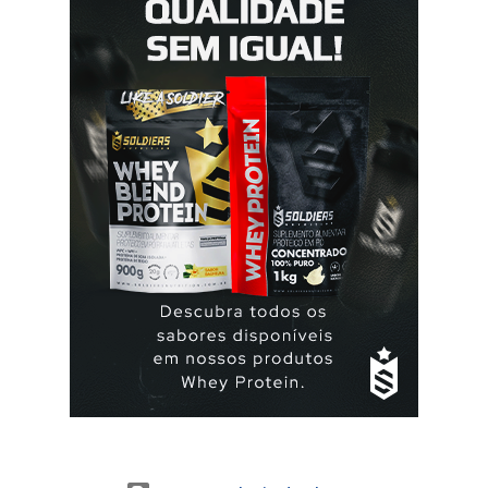
deve fazer uma pausa de 7 dias, para menstruar. A mulher
que usa a elani ciclo® pode ter que tomar seguida, deve
seguir a recomendação de seu médico. A yasmin® e elani
ciclo® são iguais? Sim são, ambas as pílulas têm a
mesma composição hormonal, apesar da yasmin ® ter
menos comprimidos, 21 comprimidos por carte...