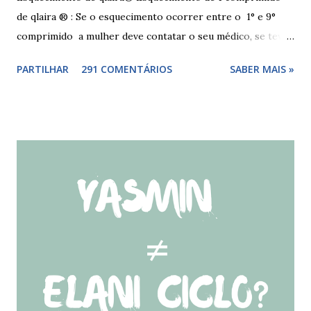
de qlaira ® : Se o esquecimento ocorrer entre o 1° e 9°
comprimido a mulher deve contatar o seu médico, se teve
relações nos dias antes ao esquecimento, ou tomar o(s)
PARTILHAR
291 COMENTÁRIOS
SABER MAIS »
comprimido(s) esquecidos, continuar a tomar os restantes
à hora habitual e usar preservativo nos 9 dias seguintes,
caso não tenha tido relações nos dias anteriores ao dia do
esquecimento. Se o esquecimento ocorrer entre o 10° e o
17° comprimido a mulher deve tomar o comprimido
esquecido e usar preservativo durante os 9 dias seguintes.
Se o esquecimento ocorrer entre o 18° e o 24°
comprimido a mulher deve iniciar nova cartela ou carteira
de qlaira ® e usar preservativo nos 9 dias seguintes. Se o
esquecimento ocorrer entre o 25° e o 26° comprimido a
mulher deve tomar o comprimido esquecido e continuar
tomando os restantes. Se...