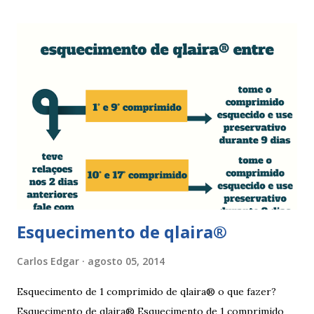
fistulas vaginais, menopausa , vaginites , ducha vaginais ,
alguns medicamentos (secam mais a vagina - secura ) ou uso
de roupa sintética, entre outras. Como tratar as fissuras
nos lábios vaginais A mulher deve suspender as relações
sexuais durante 4 dias, aplicar pomada pastosa de vitamina
A e óxido de zinco, fazer a higiene intima duas vezes ao dia
com sabonete de pH neutro e quando retomar as relações
sexuais deverá garantir que a ferida está cicatrizada e que
está lubrificada, se necessário usar um lubrific...
Esquecimento de qlaira®
Carlos Edgar
agosto 05, 2014
Esquecimento de 1 comprimido de qlaira® o que fazer?
Esquecimento de qlaira® Esquecimento de 1 comprimido