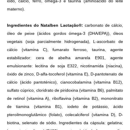
iodo, cálcio, ferro, omega-3 e taurina (aminoácido do leite
materno).
Ingredientes do Natalben Lactação®:
carbonato de cálcio,
óleo de peixe (ácidos gordos ómega-3 (DHA/EPA)), óleos
vegetais (soja parcialmente hidrogenada), L-ascorbato de
cálcio (vitamina C), fumarato ferroso, taurina, agente
estabilizador: cera de abelha amarela E901, agente
emulsionante: lecitina de soja E322, nicotinamida (niacina),
óxido de zinco, D-alfa-tocoferol (vitamina E), D-pantotenato de
cálcio (ácido pantoténico), cianocobalamina (vitamina B12),
sulfato cúprico, cloridrato de piridoxina (vitamina B6), palmitato
de retinol (vitamina A), riboflavina (vitamina B2), mononitrato
de tiamina (vitamina B1), iodeto de potássio, ácido
pteroilmonoglutâmico (folato), colecalciferol (vitamina D), D-
biotina, selenato de sódio. Ingredientes da cápsula: gelatina;