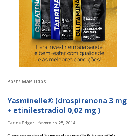
Posts Mais Lidos
Yasminelle® (drospirenona 3 mg
+ etinilestradiol 0,02 mg )
Carlos Edgar
fevereiro 25, 2014
O anticoncecional hormonal yasminelle® é uma pilula