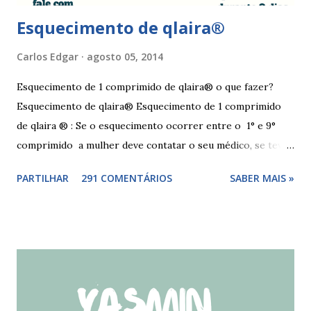
Esquecimento de qlaira®
Carlos Edgar
agosto 05, 2014
Esquecimento de 1 comprimido de qlaira® o que fazer?
Esquecimento de qlaira® Esquecimento de 1 comprimido
de qlaira ® : Se o esquecimento ocorrer entre o 1° e 9°
comprimido a mulher deve contatar o seu médico, se teve
relações nos dias antes ao esquecimento, ou tomar o(s)
PARTILHAR
291 COMENTÁRIOS
SABER MAIS »
comprimido(s) esquecidos, continuar a tomar os restantes
à hora habitual e usar preservativo nos 9 dias seguintes,
caso não tenha tido relações nos dias anteriores ao dia do
esquecimento. Se o esquecimento ocorrer entre o 10° e o
17° comprimido a mulher deve tomar o comprimido
esquecido e usar preservativo durante os 9 dias seguintes.
Se o esquecimento ocorrer entre o 18° e o 24°