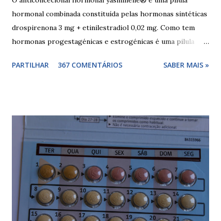
hormonal combinada constituída pelas hormonas sintéticas
drospirenona 3 mg + etinilestradiol 0,02 mg. Como tem
hormonas progestagénicas e estrogénicas é uma pilula
combinada, para além das hormonas tem outros
PARTILHAR
367 COMENTÁRIOS
SABER MAIS »
componentes. Composição da yasminelle®: lactose mono-
hidratada, amido de milho, estearato de magnésio (E470b),
hipromelose (E464), talco (E553b), dióxido de titânio (E171),
vermelho óxido de ferro (E172). Como tomar a yasminelle®
A pilula yasminelle® deve ser tomada todos os dias, no
mesmo horário, durante 21 dias, após os quais deve fazer 7
dias de pausa (semana de descanso ou pausa), durante estes
7 dias descerá o período menstrual, normalmente no 3° ou
4° dia da pausa. As caixas seguintes deverão ser tomadas
seguindo o esquema 1+7+21+7+21.... . Como iniciar a
yasminelle® Para iniciar a pilula yasminelle® a mulher deve
esperar pelo primeiro dia da menstruação e iniciar a pilula