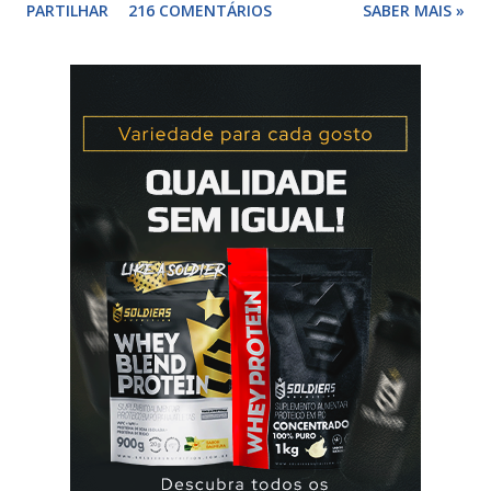
PARTILHAR
216 COMENTÁRIOS
SABER MAIS »
para não correr riscos. Os anticoncepcionais yasmin® e
elani ciclo® devem seu iniciados, pela primeira vez,
no primeiro dia da menstruação e posteriormente a
mulher deve tomar um comprimido por dia, seguindo
a ordem da cartela ou blister. No final da cartela ou blister
deve fazer uma pausa de 7 dias, para menstruar. A mulher
que usa a elani ciclo® pode ter que tomar seguida, deve
seguir a recomendação de seu médico. A yasmin® e elani
ciclo® são iguais? Sim são, ambas as pílulas têm a
mesma composição hormonal, apesar da yasmin ® ter
menos comprimidos, 21 comprimidos por carte...