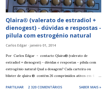
correspondente ao dia...
Qlaira® (valerato de estradiol +
dienogest) - dúvidas e respostas -
pilula com estrogénio natural
Carlos Edgar
janeiro 01, 2014
Por Carlos Edgar - contacto Qlaira® (valerato de
estradiol + dienogest) - dúvidas e respostas - pilula com
estrogénio natural Qual a dosagem? Cada carteira ou
blister de qlaira ® contém 26 comprimidos ativos em 4
cores diferentes nas linhas 1, 2, 3 e 4, assim como 2
PARTILHAR
2 320 COMENTÁRIOS
SABER MAIS »
comprimidos inativos brancos na linha 4. Dosagem
hormonal por cor: 2 comprimidos amarelo escuros, contêm
3 mg de valerato de estradiol (estrogénio natural) 5