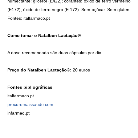
humectante: glicerol (E422); corantes: óxido de ferro vermelho
(E172), óxido de ferro negro (E 172). Sem açúcar. Sem glúten.
Fontes: italfarmaco.pt
Como tomar o Natalben Lactação®
A dose recomendada são duas cápsulas por dia.
Preço do Natalben Lactação®:
20 euros
Fontes bibliográficas
italfarmaco.pt
procuromaissaude.com
infarmed.pt