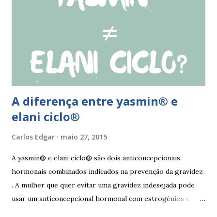
comprimido a mulher deve iniciar nova cartela ou carteira
de qlaira ® e usar preservativo nos 9 dias seguintes. Se o
esquecimento ocorrer entre o 25° e o 26° comprimido a
mulher deve tomar o comprimido esquecido e continuar
tomando os restantes. Se...
A diferença entre yasmin® e
elani ciclo®
Carlos Edgar
maio 27, 2015
A yasmin® e elani ciclo® são dois anticoncepcionais
hormonais combinados indicados na prevenção da gravidez
. A mulher que quer evitar uma gravidez indesejada pode
usar um anticoncepcional hormonal com estrogénios e
progesterona sintéticos, como yasmin® e elani ciclo® ,