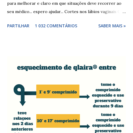
para melhorar e claro em que situações deve recorrer ao
seu médico... espero ajudar... Cortes nos lábios vaginais Os
cortes ou fissuras nos lábios vaginais são comuns e podem
PARTILHAR
1 032 COMENTÁRIOS
SABER MAIS »
surgir devido às relações sexuais (gestos ou actos mais
bruscos), penetração sem lubrificação ( secura vaginal ), uso
de tampões ou pensos muito absorventes (roçar no penso),
fistulas vaginais, menopausa , vaginites , ducha vaginais ,
alguns medicamentos (secam mais a vagina - secura ) ou uso
de roupa sintética, entre outras. Como tratar as fissuras
nos lábios vaginais A mulher deve suspender as relações
sexuais durante 4 dias, aplicar pomada pastosa de vitamina
A e óxido de zinco, fazer a higiene intima duas vezes ao dia
com sabonete de pH neutro e quando retomar as relações
sexuais deverá garantir que a ferida está cicatrizada e que
está lubrificada, se necessário usar um lubrific...