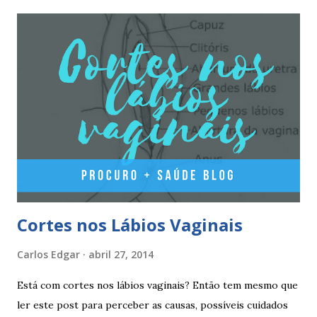
comprimidos vermelho médios, contêm 2 mg de valerato de
estradiol (estrogénio natural) e 2 mg de dienogest 17
comprimidos amarelo claros, contêm 2 mg de valerato de
estradiol (estrogénio natural) e 3 mg de dienogest 2
comprimidos vermelho escuros, contêm 1 mg de valerato
de estradiol (estrogénio natural) 2 comprimidos brancos
não têm hormonas (correspondem ao período de pausa).
Outros componentes: lactose mono-hidratada, amido de
milho, amido d...
Cortes nos Lábios Vaginais
Carlos Edgar
abril 27, 2014
Está com cortes nos lábios vaginais? Então tem mesmo que
ler este post para perceber as causas, possíveis cuidados