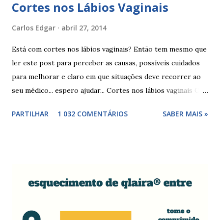
Cortes nos Lábios Vaginais
Carlos Edgar
abril 27, 2014
Está com cortes nos lábios vaginais? Então tem mesmo que
ler este post para perceber as causas, possíveis cuidados
para melhorar e claro em que situações deve recorrer ao
seu médico... espero ajudar... Cortes nos lábios vaginais Os
cortes ou fissuras nos lábios vaginais são comuns e podem
PARTILHAR
1 032 COMENTÁRIOS
SABER MAIS »
surgir devido às relações sexuais (gestos ou actos mais
bruscos), penetração sem lubrificação ( secura vaginal ), uso
de tampões ou pensos muito absorventes (roçar no penso),
fistulas vaginais, menopausa , vaginites , ducha vaginais ,
alguns medicamentos (secam mais a vagina - secura ) ou uso
de roupa sintética, entre outras. Como tratar as fissuras
nos lábios vaginais A mulher deve suspender as relações
sexuais durante 4 dias, aplicar pomada pastosa de vitamina