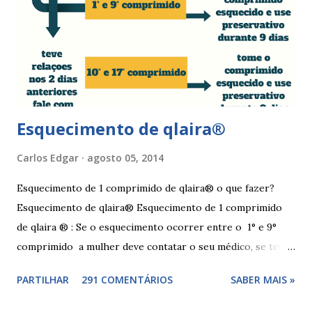
A e óxido de zinco, fazer a higiene intima duas vezes ao dia
com sabonete de pH neutro e quando retomar as relações
sexuais deverá garantir que a ferida está cicatrizada e que
está lubrificada, se necessário usar um lubrific...
Esquecimento de qlaira®
Carlos Edgar
agosto 05, 2014
Esquecimento de 1 comprimido de qlaira® o que fazer?
Esquecimento de qlaira® Esquecimento de 1 comprimido
de qlaira ® : Se o esquecimento ocorrer entre o 1° e 9°
comprimido a mulher deve contatar o seu médico, se teve
relações nos dias antes ao esquecimento, ou tomar o(s)
PARTILHAR
291 COMENTÁRIOS
SABER MAIS »
comprimido(s) esquecidos, continuar a tomar os restantes
à hora habitual e usar preservativo nos 9 dias seguintes,