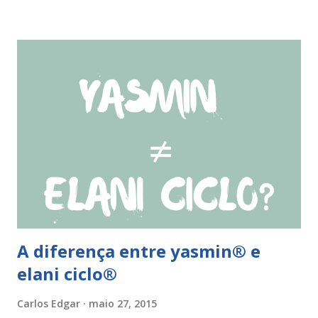
caso não tenha tido relações nos dias anteriores ao dia do
esquecimento. Se o esquecimento ocorrer entre o 10° e o
17° comprimido a mulher deve tomar o comprimido
esquecido e usar preservativo durante os 9 dias seguintes.
Se o esquecimento ocorrer entre o 18° e o 24°
comprimido a mulher deve iniciar nova cartela ou carteira
de qlaira ® e usar preservativo nos 9 dias seguintes. Se o
esquecimento ocorrer entre o 25° e o 26° comprimido a
mulher deve tomar o comprimido esquecido e continuar
tomando os restantes. Se...
A diferença entre yasmin® e
elani ciclo®
Carlos Edgar
maio 27, 2015