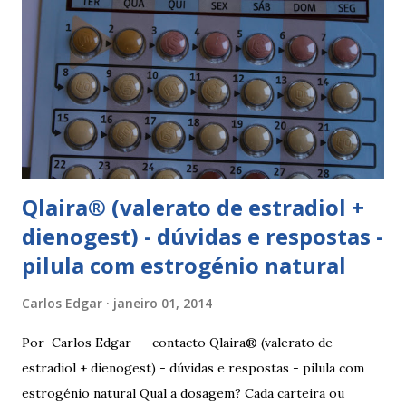
dias de pausa (semana de descanso ou pausa), durante estes
7 dias descerá o período menstrual, normalmente no 3° ou
4° dia da pausa. As caixas seguintes deverão ser tomadas
seguindo o esquema 1+7+21+7+21.... . Como iniciar a
yasminelle® Para iniciar a pilula yasminelle® a mulher deve
esperar pelo primeiro dia da menstruação e iniciar a pilula
correspondente ao dia...
Qlaira® (valerato de estradiol +
dienogest) - dúvidas e respostas -
pilula com estrogénio natural
Carlos Edgar
janeiro 01, 2014
Por Carlos Edgar - contacto Qlaira® (valerato de
estradiol + dienogest) - dúvidas e respostas - pilula com
estrogénio natural Qual a dosagem? Cada carteira ou