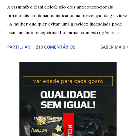
A yasmin® e elani ciclo® são dois anticoncepcionais
hormonais combinados indicados na prevenção da gravidez
. A mulher que quer evitar uma gravidez indesejada pode
usar um anticoncepcional hormonal com estrogénios e
progesterona sintéticos, como yasmin® e elani ciclo® ,
PARTILHAR
216 COMENTÁRIOS
SABER MAIS »
para não correr riscos. Os anticoncepcionais yasmin® e
elani ciclo® devem seu iniciados, pela primeira vez,
no primeiro dia da menstruação e posteriormente a
mulher deve tomar um comprimido por dia, seguindo
a ordem da cartela ou blister. No final da cartela ou blister
deve fazer uma pausa de 7 dias, para menstruar. A mulher
que usa a elani ciclo® pode ter que tomar seguida, deve
seguir a recomendação de seu médico. A yasmin® e elani
ciclo® são iguais? Sim são, ambas as pílulas têm a
mesma composição hormonal, apesar da yasmin ® ter
menos comprimidos, 21 comprimidos por carte...