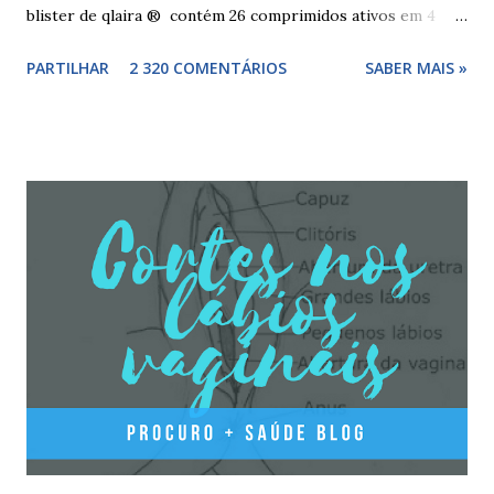
blister de qlaira ® contém 26 comprimidos ativos em 4
cores diferentes nas linhas 1, 2, 3 e 4, assim como 2
PARTILHAR
2 320 COMENTÁRIOS
SABER MAIS »
comprimidos inativos brancos na linha 4. Dosagem
hormonal por cor: 2 comprimidos amarelo escuros, contêm
3 mg de valerato de estradiol (estrogénio natural) 5
comprimidos vermelho médios, contêm 2 mg de valerato de
estradiol (estrogénio natural) e 2 mg de dienogest 17
comprimidos amarelo claros, contêm 2 mg de valerato de
estradiol (estrogénio natural) e 3 mg de dienogest 2
comprimidos vermelho escuros, contêm 1 mg de valerato
de estradiol (estrogénio natural) 2 comprimidos brancos
não têm hormonas (correspondem ao período de pausa).
Outros componentes: lactose mono-hidratada, amido de
milho, amido d...