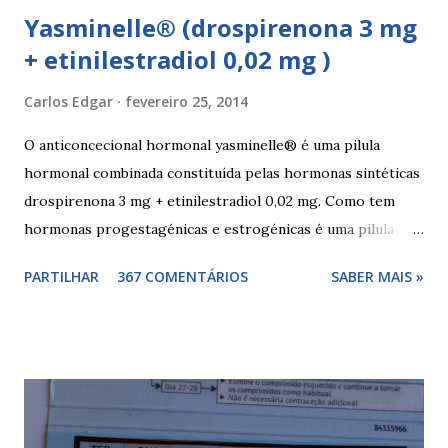
Yasminelle® (drospirenona 3 mg
+ etinilestradiol 0,02 mg )
Carlos Edgar
fevereiro 25, 2014
O anticoncecional hormonal yasminelle® é uma pilula
hormonal combinada constituída pelas hormonas sintéticas
drospirenona 3 mg + etinilestradiol 0,02 mg. Como tem
hormonas progestagénicas e estrogénicas é uma pilula
combinada, para além das hormonas tem outros
PARTILHAR
367 COMENTÁRIOS
SABER MAIS »
componentes. Composição da yasminelle®: lactose mono-
hidratada, amido de milho, estearato de magnésio (E470b),
hipromelose (E464), talco (E553b), dióxido de titânio (E171),
vermelho óxido de ferro (E172). Como tomar a yasminelle®
A pilula yasminelle® deve ser tomada todos os dias, no
mesmo horário, durante 21 dias, após os quais deve fazer 7