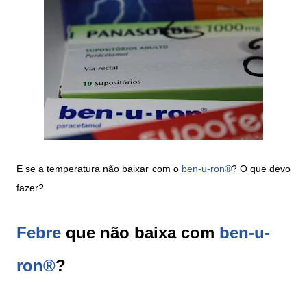
E se a temperatura n
ã
o baixar com o
ben-u-ron®
? O que devo
fazer?
Febre
que não baixa com
ben-u-
ron®
?