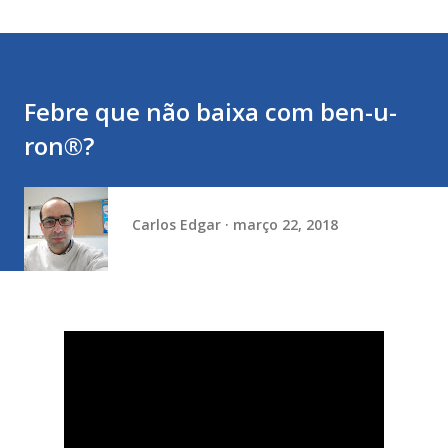
Febre que não baixa com ben-u-
ron®?
Carlos Edgar
março 22, 2018