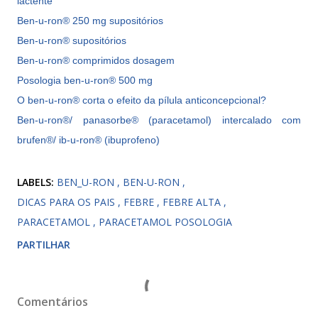
lactente
Ben-u-ron® 250 mg supositórios
Ben-u-ron® supositórios
Ben-u-ron® comprimidos dosagem
Posologia ben-u-ron® 500 mg
O ben-u-ron® corta o efeito da pílula anticoncepcional?
Ben-u-ron®/ panasorbe® (paracetamol) intercalado com
brufen®/ ib-u-ron® (ibuprofeno)
LABELS:
BEN_U-RON
BEN-U-RON
DICAS PARA OS PAIS
FEBRE
FEBRE ALTA
PARACETAMOL
PARACETAMOL POSOLOGIA
PARTILHAR
Comentários