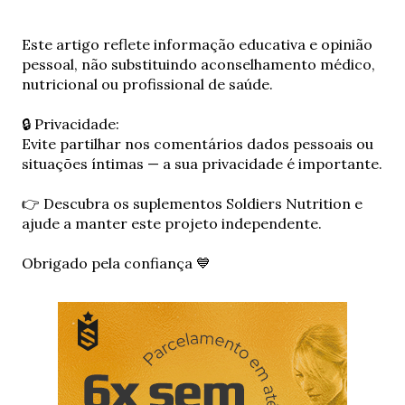
E
Este artigo reflete informação educativa e opinião
n
pessoal, não substituindo aconselhamento médico,
v
nutricional ou profissional de saúde.
i
a
🔒 Privacidade:
r
Evite partilhar nos comentários dados pessoais ou
u
situações íntimas — a sua privacidade é importante.
m
c
👉 Descubra os suplementos Soldiers Nutrition e
o
ajude a manter este projeto independente.
m
e
Obrigado pela confiança 💙
n
t
á
r
i
o