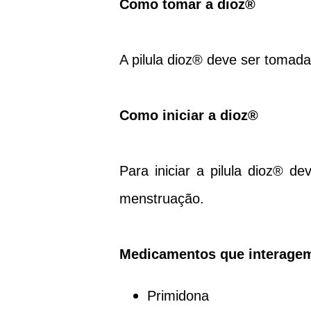
Como tomar a
dioz®
A pilula
dioz®
deve ser tomada 
Como iniciar a
dioz®
Para iniciar a pilula
dioz®
deve
menstruação.
Medicamentos que interagem
Primidona