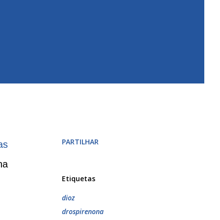
PARTILHAR
as
na
Etiquetas
dioz
drospirenona