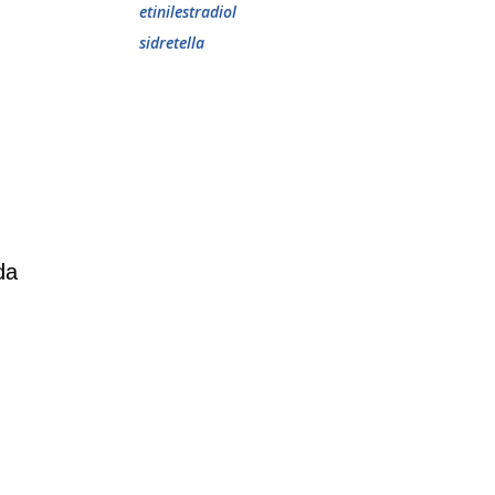
etinilestradiol
sidretella
da