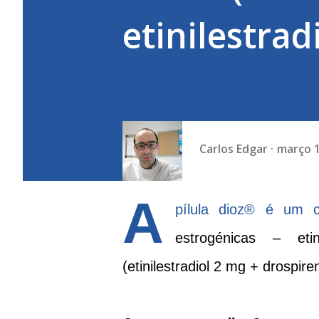
etinilestrad
Carlos Edgar
março 1
A
pílula
dioz®
é um co
estrogénicas – etin
(etinilestradiol 2 mg + drospir