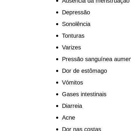
Ausência da menstruação
Depressão
Sonolência
Tonturas
Varizes
Pressão sanguínea aume
Dor de estômago
Vómitos
Gases intestinais
Diarreia
Acne
Dor nas costas