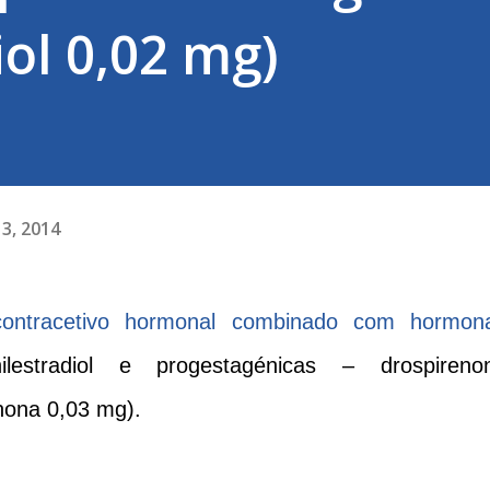
iol 0,02 mg)
3, 2014
ntracetivo hormonal combinado com hormon
ilestradiol e progestagénicas – drospireno
enona 0,03 mg).