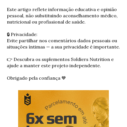
E
Este artigo reflete informação educativa e opinião
n
pessoal, não substituindo aconselhamento médico,
v
nutricional ou profissional de saúde.
i
a
🔒 Privacidade:
r
Evite partilhar nos comentários dados pessoais ou
u
situações íntimas — a sua privacidade é importante.
m
c
👉 Descubra os suplementos Soldiers Nutrition e
o
ajude a manter este projeto independente.
m
e
Obrigado pela confiança 💙
n
t
á
r
i
o