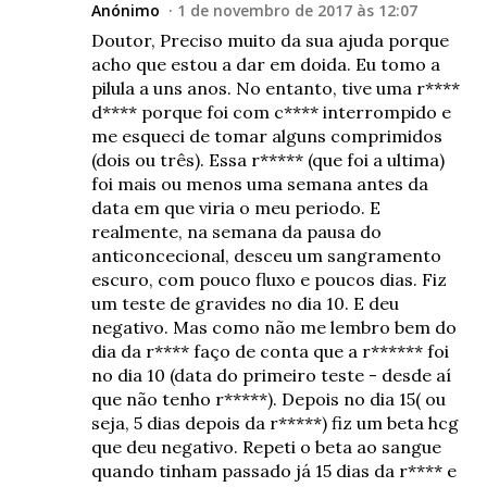
Anónimo
1 de novembro de 2017 às 12:07
Doutor, Preciso muito da sua ajuda porque
acho que estou a dar em doida. Eu tomo a
pilula a uns anos. No entanto, tive uma r****
d**** porque foi com c**** interrompido e
me esqueci de tomar alguns comprimidos
(dois ou três). Essa r***** (que foi a ultima)
foi mais ou menos uma semana antes da
data em que viria o meu periodo. E
realmente, na semana da pausa do
anticoncecional, desceu um sangramento
escuro, com pouco fluxo e poucos dias. Fiz
um teste de gravides no dia 10. E deu
negativo. Mas como não me lembro bem do
dia da r**** faço de conta que a r****** foi
no dia 10 (data do primeiro teste - desde aí
que não tenho r*****). Depois no dia 15( ou
seja, 5 dias depois da r*****) fiz um beta hcg
que deu negativo. Repeti o beta ao sangue
quando tinham passado já 15 dias da r**** e