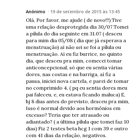
Anónimo
19 de setembro de 2015 às 13:45
Olá, Por favor, me ajude ( de novo!!!) Tive
uma relação desprotegida dia 30/07 Tomei
a pílula do dia seguinte em 31.07 ( desceu
para mim dia 05/08 ( dia que já esperava a
menstruação) aí não sei se foi a pílula ou
menstruação. Aí eu fiz burrice, no quinto
dia, que desceu pra mim, comecei tomar
anticoncepcional, só que eu sentia várias
dores, nas costas e na barriga, aí fiz a
pausa, iniciei nova cartela, e parei de tomar
no comprimido 4, ( pq eu sentia dores meu
pai faleceu, e, eu estava ficando maluca) E,
hj 8 dias antes do previsto, desceu pra mim,
Isso é normal devido aos hormônios em
excesso? Teria que ter atrasado ou
adiantado? ( a última pílula que tomei faz 10
dias) Fiz 2 testes beta hcg 1 com 39 e outro
com 41 dias da relação, negativos.