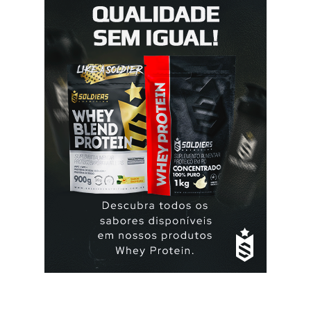
deve fazer uma pausa de 7 dias, para menstruar. A mulher
que usa a elani ciclo® pode ter que tomar seguida, deve
seguir a recomendação de seu médico. A yasmin® e elani
ciclo® são iguais? Sim são, ambas as pílulas têm a
mesma composição hormonal, apesar da yasmin ® ter
menos comprimidos, 21 comprimidos por carte...