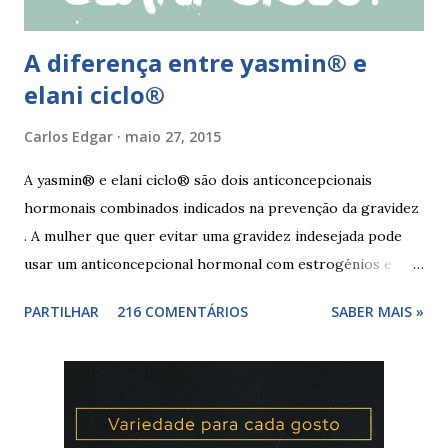
A diferença entre yasmin® e
elani ciclo®
Carlos Edgar
maio 27, 2015
A yasmin® e elani ciclo® são dois anticoncepcionais
hormonais combinados indicados na prevenção da gravidez
. A mulher que quer evitar uma gravidez indesejada pode
usar um anticoncepcional hormonal com estrogénios e
progesterona sintéticos, como yasmin® e elani ciclo® ,
PARTILHAR
216 COMENTÁRIOS
SABER MAIS »
para não correr riscos. Os anticoncepcionais yasmin® e
elani ciclo® devem seu iniciados, pela primeira vez,
no primeiro dia da menstruação e posteriormente a
mulher deve tomar um comprimido por dia, seguindo
a ordem da cartela ou blister. No final da cartela ou blister