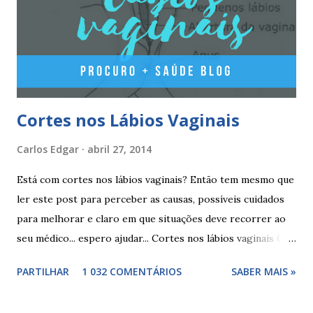
4° dia da pausa. As caixas seguintes deverão ser tomadas
seguindo o esquema 1+7+21+7+21.... . Como iniciar a
yasminelle® Para iniciar a pilula yasminelle® a mulher deve
esperar pelo primeiro dia da menstruação e iniciar a pilula
correspondente ao dia...
Cortes nos Lábios Vaginais
Carlos Edgar
abril 27, 2014
Está com cortes nos lábios vaginais? Então tem mesmo que
ler este post para perceber as causas, possíveis cuidados
para melhorar e claro em que situações deve recorrer ao
seu médico... espero ajudar... Cortes nos lábios vaginais Os
cortes ou fissuras nos lábios vaginais são comuns e podem
PARTILHAR
1 032 COMENTÁRIOS
SABER MAIS »
surgir devido às relações sexuais (gestos ou actos mais
bruscos), penetração sem lubrificação ( secura vaginal ), uso