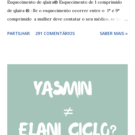
Esquecimento de qlaira® Esquecimento de 1 comprimido
de qlaira ® : Se o esquecimento ocorrer entre o 1° e 9°
comprimido a mulher deve contatar o seu médico, se teve
relações nos dias antes ao esquecimento, ou tomar o(s)
PARTILHAR
291 COMENTÁRIOS
SABER MAIS »
comprimido(s) esquecidos, continuar a tomar os restantes
à hora habitual e usar preservativo nos 9 dias seguintes,
caso não tenha tido relações nos dias anteriores ao dia do
esquecimento. Se o esquecimento ocorrer entre o 10° e o
17° comprimido a mulher deve tomar o comprimido
esquecido e usar preservativo durante os 9 dias seguintes.
Se o esquecimento ocorrer entre o 18° e o 24°
comprimido a mulher deve iniciar nova cartela ou carteira
de qlaira ® e usar preservativo nos 9 dias seguintes. Se o
esquecimento ocorrer entre o 25° e o 26° comprimido a
mulher deve tomar o comprimido esquecido e continuar
tomando os restantes. Se...