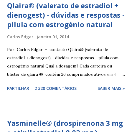
Qlaira® (valerato de estradiol +
dienogest) - dúvidas e respostas -
pilula com estrogénio natural
Carlos Edgar
janeiro 01, 2014
Por Carlos Edgar - contacto Qlaira® (valerato de
estradiol + dienogest) - dúvidas e respostas - pilula com
estrogénio natural Qual a dosagem? Cada carteira ou
blister de qlaira ® contém 26 comprimidos ativos em 4
cores diferentes nas linhas 1, 2, 3 e 4, assim como 2
PARTILHAR
2 320 COMENTÁRIOS
SABER MAIS »
comprimidos inativos brancos na linha 4. Dosagem
hormonal por cor: 2 comprimidos amarelo escuros, contêm
3 mg de valerato de estradiol (estrogénio natural) 5
comprimidos vermelho médios, contêm 2 mg de valerato de
Yasminelle® (drospirenona 3 mg
estradiol (estrogénio natural) e 2 mg de dienogest 17