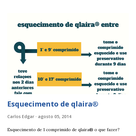
de tampões ou pensos muito absorventes (roçar no penso),
fistulas vaginais, menopausa , vaginites , ducha vaginais ,
alguns medicamentos (secam mais a vagina - secura ) ou uso
de roupa sintética, entre outras. Como tratar as fissuras
nos lábios vaginais A mulher deve suspender as relações
sexuais durante 4 dias, aplicar pomada pastosa de vitamina
A e óxido de zinco, fazer a higiene intima duas vezes ao dia
com sabonete de pH neutro e quando retomar as relações
sexuais deverá garantir que a ferida está cicatrizada e que
está lubrificada, se necessário usar um lubrific...
Esquecimento de qlaira®
Carlos Edgar
agosto 05, 2014
Esquecimento de 1 comprimido de qlaira® o que fazer?