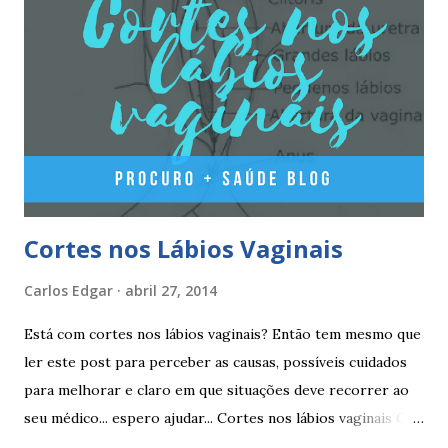
dias de pausa (semana de descanso ou pausa), durante estes
7 dias descerá o período menstrual, normalmente no 3° ou
4° dia da pausa. As caixas seguintes deverão ser tomadas
seguindo o esquema 1+7+21+7+21.... . Como iniciar a
yasminelle® Para iniciar a pilula yasminelle® a mulher deve
esperar pelo primeiro dia da menstruação e iniciar a pilula
correspondente ao dia...
Cortes nos Lábios Vaginais
Carlos Edgar
abril 27, 2014
Está com cortes nos lábios vaginais? Então tem mesmo que
ler este post para perceber as causas, possíveis cuidados
para melhorar e claro em que situações deve recorrer ao
seu médico... espero ajudar... Cortes nos lábios vaginais Os
cortes ou fissuras nos lábios vaginais são comuns e podem