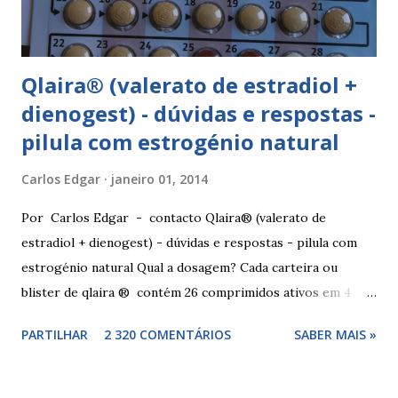
Qlaira® (valerato de estradiol +
dienogest) - dúvidas e respostas -
pilula com estrogénio natural
Carlos Edgar
janeiro 01, 2014
Por Carlos Edgar - contacto Qlaira® (valerato de
estradiol + dienogest) - dúvidas e respostas - pilula com
estrogénio natural Qual a dosagem? Cada carteira ou
blister de qlaira ® contém 26 comprimidos ativos em 4
cores diferentes nas linhas 1, 2, 3 e 4, assim como 2
PARTILHAR
2 320 COMENTÁRIOS
SABER MAIS »
comprimidos inativos brancos na linha 4. Dosagem
hormonal por cor: 2 comprimidos amarelo escuros, contêm
3 mg de valerato de estradiol (estrogénio natural) 5