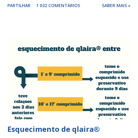
PARTILHAR
1 032 COMENTÁRIOS
SABER MAIS »
surgir devido às relações sexuais (gestos ou actos mais
bruscos), penetração sem lubrificação ( secura vaginal ), uso
de tampões ou pensos muito absorventes (roçar no penso),
fistulas vaginais, menopausa , vaginites , ducha vaginais ,
alguns medicamentos (secam mais a vagina - secura ) ou uso
de roupa sintética, entre outras. Como tratar as fissuras
nos lábios vaginais A mulher deve suspender as relações
sexuais durante 4 dias, aplicar pomada pastosa de vitamina
A e óxido de zinco, fazer a higiene intima duas vezes ao dia
com sabonete de pH neutro e quando retomar as relações
sexuais deverá garantir que a ferida está cicatrizada e que
está lubrificada, se necessário usar um lubrific...
Esquecimento de qlaira®