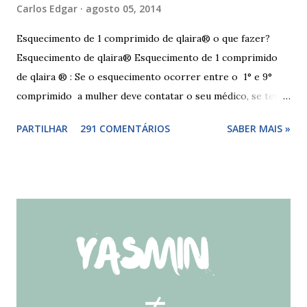
Carlos Edgar
agosto 05, 2014
Esquecimento de 1 comprimido de qlaira® o que fazer?
Esquecimento de qlaira® Esquecimento de 1 comprimido
de qlaira ® : Se o esquecimento ocorrer entre o 1° e 9°
comprimido a mulher deve contatar o seu médico, se teve
relações nos dias antes ao esquecimento, ou tomar o(s)
PARTILHAR
291 COMENTÁRIOS
SABER MAIS »
comprimido(s) esquecidos, continuar a tomar os restantes
à hora habitual e usar preservativo nos 9 dias seguintes,
caso não tenha tido relações nos dias anteriores ao dia do
esquecimento. Se o esquecimento ocorrer entre o 10° e o
17° comprimido a mulher deve tomar o comprimido
esquecido e usar preservativo durante os 9 dias seguintes.
Se o esquecimento ocorrer entre o 18° e o 24°
comprimido a mulher deve iniciar nova cartela ou carteira
de qlaira ® e usar preservativo nos 9 dias seguintes. Se o
esquecimento ocorrer entre o 25° e o 26° comprimido a