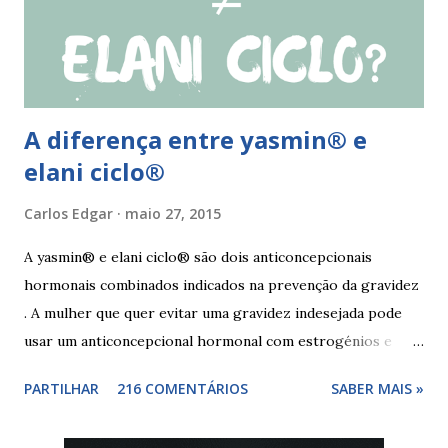
mulher deve tomar o comprimido esquecido e continuar
tomando os restantes. Se...
A diferença entre yasmin® e
elani ciclo®
Carlos Edgar
maio 27, 2015
A yasmin® e elani ciclo® são dois anticoncepcionais
hormonais combinados indicados na prevenção da gravidez
. A mulher que quer evitar uma gravidez indesejada pode
usar um anticoncepcional hormonal com estrogénios e
progesterona sintéticos, como yasmin® e elani ciclo® ,
PARTILHAR
216 COMENTÁRIOS
SABER MAIS »
para não correr riscos. Os anticoncepcionais yasmin® e
elani ciclo® devem seu iniciados, pela primeira vez,