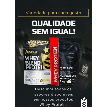
no primeiro dia da menstruação e posteriormente a
mulher deve tomar um comprimido por dia, seguindo
a ordem da cartela ou blister. No final da cartela ou blister
deve fazer uma pausa de 7 dias, para menstruar. A mulher
que usa a elani ciclo® pode ter que tomar seguida, deve
seguir a recomendação de seu médico. A yasmin® e elani
ciclo® são iguais? Sim são, ambas as pílulas têm a
mesma composição hormonal, apesar da yasmin ® ter
menos comprimidos, 21 comprimidos por carte...