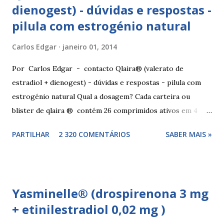
dienogest) - dúvidas e respostas -
pilula com estrogénio natural
Carlos Edgar
janeiro 01, 2014
Por Carlos Edgar - contacto Qlaira® (valerato de
estradiol + dienogest) - dúvidas e respostas - pilula com
estrogénio natural Qual a dosagem? Cada carteira ou
blister de qlaira ® contém 26 comprimidos ativos em 4
cores diferentes nas linhas 1, 2, 3 e 4, assim como 2
PARTILHAR
2 320 COMENTÁRIOS
SABER MAIS »
comprimidos inativos brancos na linha 4. Dosagem
hormonal por cor: 2 comprimidos amarelo escuros, contêm
3 mg de valerato de estradiol (estrogénio natural) 5
comprimidos vermelho médios, contêm 2 mg de valerato de
Yasminelle® (drospirenona 3 mg
estradiol (estrogénio natural) e 2 mg de dienogest 17
+ etinilestradiol 0,02 mg )
comprimidos amarelo claros, contêm 2 mg de valerato de
estradiol (estrogénio natural) e 3 mg de dienogest 2