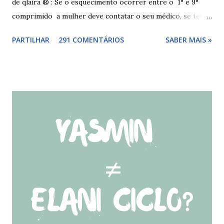
de qlaira ® : Se o esquecimento ocorrer entre o 1° e 9°
comprimido a mulher deve contatar o seu médico, se teve
relações nos dias antes ao esquecimento, ou tomar o(s)
PARTILHAR
291 COMENTÁRIOS
SABER MAIS »
comprimido(s) esquecidos, continuar a tomar os restantes
à hora habitual e usar preservativo nos 9 dias seguintes,
caso não tenha tido relações nos dias anteriores ao dia do
esquecimento. Se o esquecimento ocorrer entre o 10° e o
17° comprimido a mulher deve tomar o comprimido
esquecido e usar preservativo durante os 9 dias seguintes.
Se o esquecimento ocorrer entre o 18° e o 24°
comprimido a mulher deve iniciar nova cartela ou carteira
de qlaira ® e usar preservativo nos 9 dias seguintes. Se o
esquecimento ocorrer entre o 25° e o 26° comprimido a
mulher deve tomar o comprimido esquecido e continuar
tomando os restantes. Se...