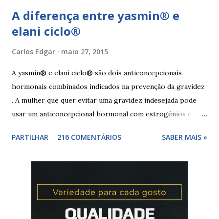
A diferença entre yasmin® e
elani ciclo®
Carlos Edgar
maio 27, 2015
A yasmin® e elani ciclo® são dois anticoncepcionais
hormonais combinados indicados na prevenção da gravidez
. A mulher que quer evitar uma gravidez indesejada pode
usar um anticoncepcional hormonal com estrogénios e
progesterona sintéticos, como yasmin® e elani ciclo® ,
PARTILHAR
216 COMENTÁRIOS
SABER MAIS »
para não correr riscos. Os anticoncepcionais yasmin® e
elani ciclo® devem seu iniciados, pela primeira vez,
no primeiro dia da menstruação e posteriormente a
mulher deve tomar um comprimido por dia, seguindo
a ordem da cartela ou blister. No final da cartela ou blister
deve fazer uma pausa de 7 dias, para menstruar. A mulher