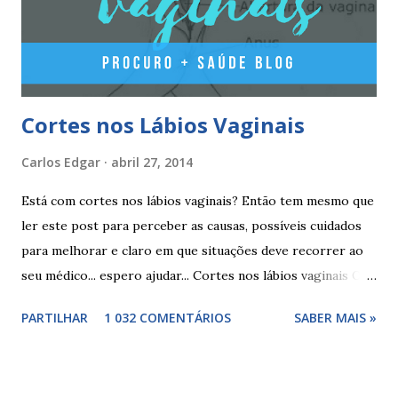
seguindo o esquema 1+7+21+7+21.... . Como iniciar a
yasminelle® Para iniciar a pilula yasminelle® a mulher deve
esperar pelo primeiro dia da menstruação e iniciar a pilula
correspondente ao dia...
Cortes nos Lábios Vaginais
Carlos Edgar
abril 27, 2014
Está com cortes nos lábios vaginais? Então tem mesmo que
ler este post para perceber as causas, possíveis cuidados
para melhorar e claro em que situações deve recorrer ao
seu médico... espero ajudar... Cortes nos lábios vaginais Os
cortes ou fissuras nos lábios vaginais são comuns e podem
PARTILHAR
1 032 COMENTÁRIOS
SABER MAIS »
surgir devido às relações sexuais (gestos ou actos mais
bruscos), penetração sem lubrificação ( secura vaginal ), uso
de tampões ou pensos muito absorventes (roçar no penso),