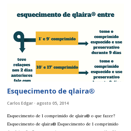
fistulas vaginais, menopausa , vaginites , ducha vaginais ,
alguns medicamentos (secam mais a vagina - secura ) ou uso
de roupa sintética, entre outras. Como tratar as fissuras
nos lábios vaginais A mulher deve suspender as relações
sexuais durante 4 dias, aplicar pomada pastosa de vitamina
A e óxido de zinco, fazer a higiene intima duas vezes ao dia
com sabonete de pH neutro e quando retomar as relações
sexuais deverá garantir que a ferida está cicatrizada e que
está lubrificada, se necessário usar um lubrific...
Esquecimento de qlaira®
Carlos Edgar
agosto 05, 2014
Esquecimento de 1 comprimido de qlaira® o que fazer?
Esquecimento de qlaira® Esquecimento de 1 comprimido