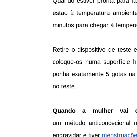
Quando estiver pronta para fa
estão à
temperatura ambient
minutos para chegar à tempera
Retire o dispositivo de teste
coloque-os numa superfície h
ponha exatamente 5 gotas na j
no teste.
Quando a mulher vai o
um método anticoncecional
engravidar e tiver
menstruaçõ