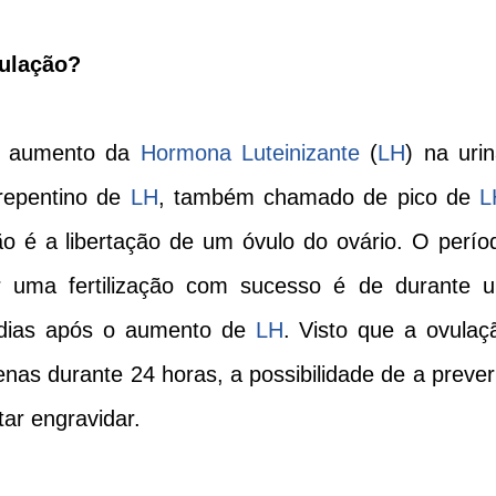
vulação?
 o aumento da
Hormona Luteinizante
(
LH
) na urin
 repentino de
LH
, também chamado de pico de
L
o é a libertação de um óvulo do ovário. O perío
r uma fertilização com sucesso é de durante 
 dias após o aumento de
LH
. Visto que a ovulaç
nas durante 24 horas, a possibilidade de a prever
tar engravidar.