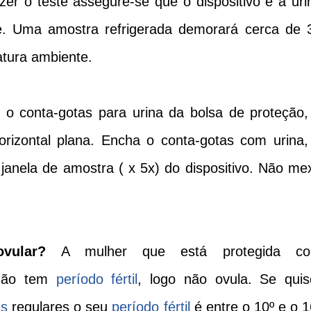
zer o teste assegure-se que o dispositivo e a uri
e. Uma amostra refrigerada demorará cerca de 
tura ambiente.
 e o conta-gotas para urina da bolsa de proteção,
orizontal plana. Encha o conta-gotas com urina,
anela de amostra ( x 5x) do dispositivo. Não me
vular?
A mulher que está protegida c
 não tem
período fértil
, logo não ovula. Se quis
es
regulares o seu
período fértil
é entre o 10º e o 1