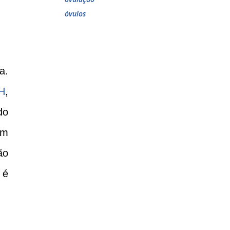
óvulos
a.
H
,
do
um
ão
 é