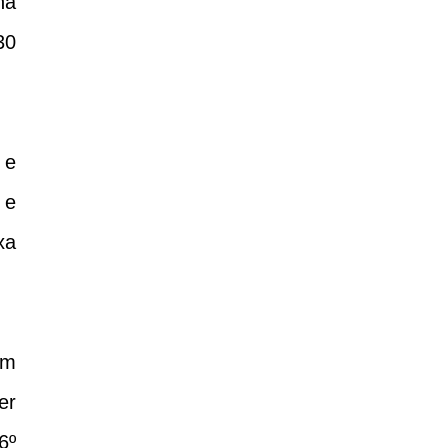
na
30
 e
 e
xa
om
er
6º