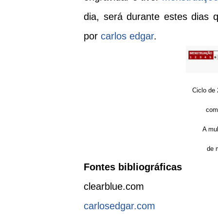
dia, será durante estes dias 
por
carlos edgar
.
Ciclo de
com 
A mul
de m
Fontes bibliográficas
clearblue.com
carlosedgar.com