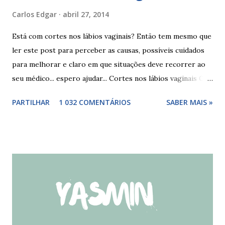
Carlos Edgar
abril 27, 2014
Está com cortes nos lábios vaginais? Então tem mesmo que
ler este post para perceber as causas, possíveis cuidados
para melhorar e claro em que situações deve recorrer ao
seu médico... espero ajudar... Cortes nos lábios vaginais Os
cortes ou fissuras nos lábios vaginais são comuns e podem
PARTILHAR
1 032 COMENTÁRIOS
SABER MAIS »
surgir devido às relações sexuais (gestos ou actos mais
bruscos), penetração sem lubrificação ( secura vaginal ), uso
de tampões ou pensos muito absorventes (roçar no penso),
fistulas vaginais, menopausa , vaginites , ducha vaginais ,
alguns medicamentos (secam mais a vagina - secura ) ou uso
de roupa sintética, entre outras. Como tratar as fissuras
nos lábios vaginais A mulher deve suspender as relações
sexuais durante 4 dias, aplicar pomada pastosa de vitamina
A e óxido de zinco, fazer a higiene intima duas vezes ao dia