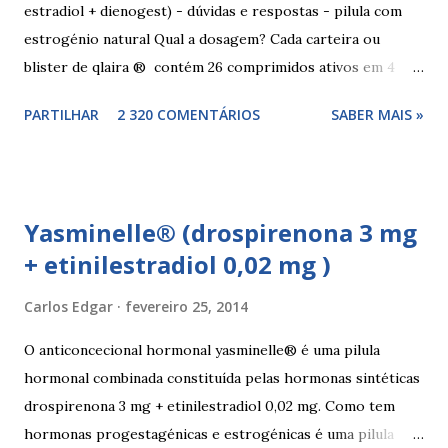
estradiol + dienogest) - dúvidas e respostas - pilula com
estrogénio natural Qual a dosagem? Cada carteira ou
blister de qlaira ® contém 26 comprimidos ativos em 4
cores diferentes nas linhas 1, 2, 3 e 4, assim como 2
PARTILHAR
2 320 COMENTÁRIOS
SABER MAIS »
comprimidos inativos brancos na linha 4. Dosagem
hormonal por cor: 2 comprimidos amarelo escuros, contêm
3 mg de valerato de estradiol (estrogénio natural) 5
comprimidos vermelho médios, contêm 2 mg de valerato de
Yasminelle® (drospirenona 3 mg
estradiol (estrogénio natural) e 2 mg de dienogest 17
+ etinilestradiol 0,02 mg )
comprimidos amarelo claros, contêm 2 mg de valerato de
estradiol (estrogénio natural) e 3 mg de dienogest 2
Carlos Edgar
fevereiro 25, 2014
comprimidos vermelho escuros, contêm 1 mg de valerato
de estradiol (estrogénio natural) 2 comprimidos brancos
O anticoncecional hormonal yasminelle® é uma pilula
não têm hormonas (correspondem ao período de pausa).
hormonal combinada constituída pelas hormonas sintéticas
Outros componentes: lactose mono-hidratada, amido de
drospirenona 3 mg + etinilestradiol 0,02 mg. Como tem
milho, amido d...
hormonas progestagénicas e estrogénicas é uma pilula