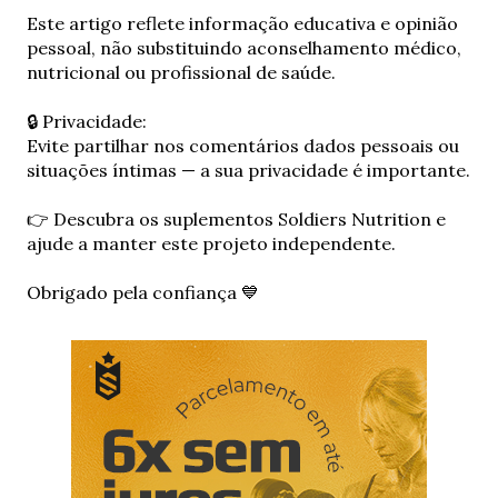
E
Este artigo reflete informação educativa e opinião
n
pessoal, não substituindo aconselhamento médico,
v
nutricional ou profissional de saúde.
i
a
🔒 Privacidade:
r
Evite partilhar nos comentários dados pessoais ou
u
situações íntimas — a sua privacidade é importante.
m
c
👉 Descubra os suplementos Soldiers Nutrition e
o
ajude a manter este projeto independente.
m
e
Obrigado pela confiança 💙
n
t
á
r
i
o