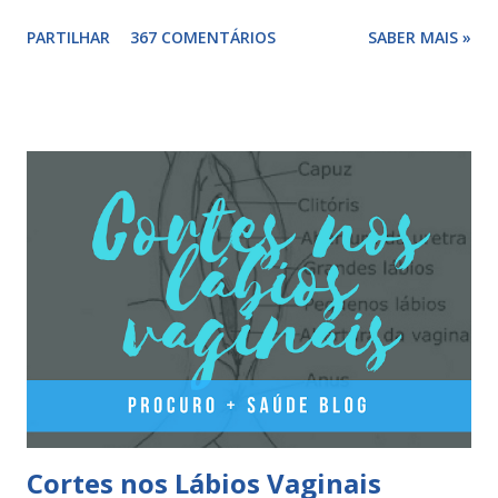
combinada, para além das hormonas tem outros
PARTILHAR
367 COMENTÁRIOS
SABER MAIS »
componentes. Composição da yasminelle®: lactose mono-
hidratada, amido de milho, estearato de magnésio (E470b),
hipromelose (E464), talco (E553b), dióxido de titânio (E171),
vermelho óxido de ferro (E172). Como tomar a yasminelle®
A pilula yasminelle® deve ser tomada todos os dias, no
mesmo horário, durante 21 dias, após os quais deve fazer 7
dias de pausa (semana de descanso ou pausa), durante estes
7 dias descerá o período menstrual, normalmente no 3° ou
4° dia da pausa. As caixas seguintes deverão ser tomadas
seguindo o esquema 1+7+21+7+21.... . Como iniciar a
yasminelle® Para iniciar a pilula yasminelle® a mulher deve
esperar pelo primeiro dia da menstruação e iniciar a pilula
correspondente ao dia...
Cortes nos Lábios Vaginais