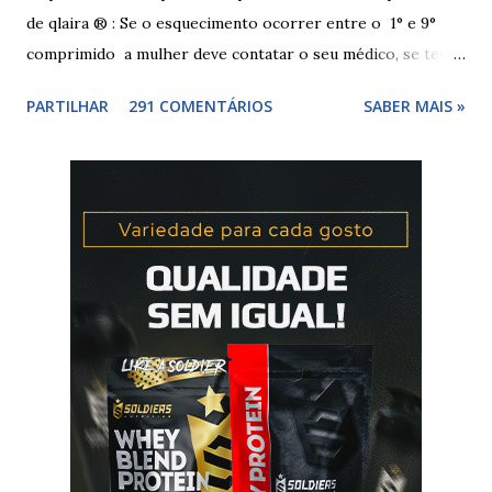
de qlaira ® : Se o esquecimento ocorrer entre o 1° e 9°
comprimido a mulher deve contatar o seu médico, se teve
relações nos dias antes ao esquecimento, ou tomar o(s)
PARTILHAR
291 COMENTÁRIOS
SABER MAIS »
comprimido(s) esquecidos, continuar a tomar os restantes
à hora habitual e usar preservativo nos 9 dias seguintes,
caso não tenha tido relações nos dias anteriores ao dia do
esquecimento. Se o esquecimento ocorrer entre o 10° e o
17° comprimido a mulher deve tomar o comprimido
esquecido e usar preservativo durante os 9 dias seguintes.
Se o esquecimento ocorrer entre o 18° e o 24°
comprimido a mulher deve iniciar nova cartela ou carteira
de qlaira ® e usar preservativo nos 9 dias seguintes. Se o
esquecimento ocorrer entre o 25° e o 26° comprimido a
mulher deve tomar o comprimido esquecido e continuar
tomando os restantes. Se...