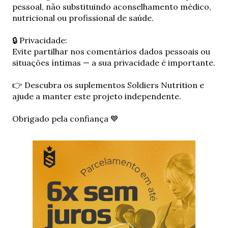
n
pessoal, não substituindo aconselhamento médico,
v
nutricional ou profissional de saúde.
i
a
🔒 Privacidade:
r
Evite partilhar nos comentários dados pessoais ou
u
situações íntimas — a sua privacidade é importante.
m
c
👉 Descubra os suplementos Soldiers Nutrition e
o
ajude a manter este projeto independente.
m
e
Obrigado pela confiança 💙
n
t
á
r
i
o