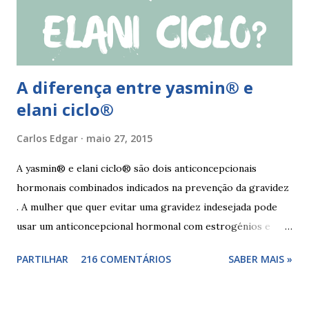
sexuais deverá garantir que a ferida está cicatrizada e que
está lubrificada, se necessário usar um lubrific...
A diferença entre yasmin® e
elani ciclo®
Carlos Edgar
maio 27, 2015
A yasmin® e elani ciclo® são dois anticoncepcionais
hormonais combinados indicados na prevenção da gravidez
. A mulher que quer evitar uma gravidez indesejada pode
usar um anticoncepcional hormonal com estrogénios e
progesterona sintéticos, como yasmin® e elani ciclo® ,
PARTILHAR
216 COMENTÁRIOS
SABER MAIS »
para não correr riscos. Os anticoncepcionais yasmin® e
elani ciclo® devem seu iniciados, pela primeira vez,
no primeiro dia da menstruação e posteriormente a