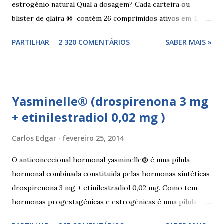
estrogénio natural Qual a dosagem? Cada carteira ou
blister de qlaira ® contém 26 comprimidos ativos em 4
cores diferentes nas linhas 1, 2, 3 e 4, assim como 2
PARTILHAR
2 320 COMENTÁRIOS
SABER MAIS »
comprimidos inativos brancos na linha 4. Dosagem
hormonal por cor: 2 comprimidos amarelo escuros, contêm
3 mg de valerato de estradiol (estrogénio natural) 5
comprimidos vermelho médios, contêm 2 mg de valerato de
Yasminelle® (drospirenona 3 mg
estradiol (estrogénio natural) e 2 mg de dienogest 17
+ etinilestradiol 0,02 mg )
comprimidos amarelo claros, contêm 2 mg de valerato de
estradiol (estrogénio natural) e 3 mg de dienogest 2
Carlos Edgar
fevereiro 25, 2014
comprimidos vermelho escuros, contêm 1 mg de valerato
de estradiol (estrogénio natural) 2 comprimidos brancos
O anticoncecional hormonal yasminelle® é uma pilula
não têm hormonas (correspondem ao período de pausa).
hormonal combinada constituída pelas hormonas sintéticas
Outros componentes: lactose mono-hidratada, amido de
drospirenona 3 mg + etinilestradiol 0,02 mg. Como tem
milho, amido d...
hormonas progestagénicas e estrogénicas é uma pilula
combinada, para além das hormonas tem outros