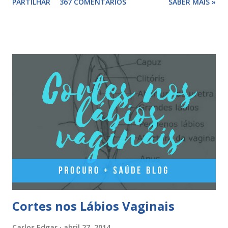
PARTILHAR
367 COMENTÁRIOS
SABER MAIS »
componentes. Composição da yasminelle®: lactose mono-
hidratada, amido de milho, estearato de magnésio (E470b),
hipromelose (E464), talco (E553b), dióxido de titânio (E171),
vermelho óxido de ferro (E172). Como tomar a yasminelle®
A pilula yasminelle® deve ser tomada todos os dias, no
mesmo horário, durante 21 dias, após os quais deve fazer 7
dias de pausa (semana de descanso ou pausa), durante estes
7 dias descerá o período menstrual, normalmente no 3° ou
4° dia da pausa. As caixas seguintes deverão ser tomadas
seguindo o esquema 1+7+21+7+21.... . Como iniciar a
yasminelle® Para iniciar a pilula yasminelle® a mulher deve
esperar pelo primeiro dia da menstruação e iniciar a pilula
correspondente ao dia...
Cortes nos Lábios Vaginais
Carlos Edgar
abril 27, 2014