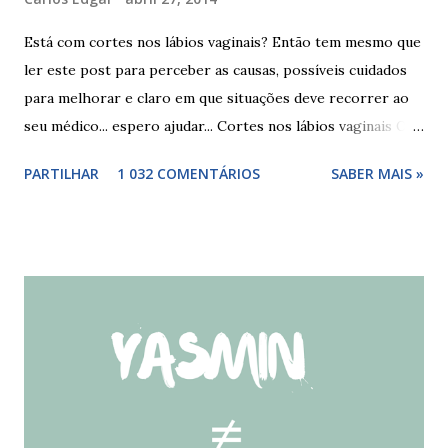
Está com cortes nos lábios vaginais? Então tem mesmo que
ler este post para perceber as causas, possíveis cuidados
para melhorar e claro em que situações deve recorrer ao
seu médico... espero ajudar... Cortes nos lábios vaginais Os
cortes ou fissuras nos lábios vaginais são comuns e podem
PARTILHAR
1 032 COMENTÁRIOS
SABER MAIS »
surgir devido às relações sexuais (gestos ou actos mais
bruscos), penetração sem lubrificação ( secura vaginal ), uso
de tampões ou pensos muito absorventes (roçar no penso),
fistulas vaginais, menopausa , vaginites , ducha vaginais ,
alguns medicamentos (secam mais a vagina - secura ) ou uso
de roupa sintética, entre outras. Como tratar as fissuras
nos lábios vaginais A mulher deve suspender as relações
sexuais durante 4 dias, aplicar pomada pastosa de vitamina
A e óxido de zinco, fazer a higiene intima duas vezes ao dia
com sabonete de pH neutro e quando retomar as relações