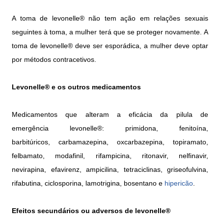
A toma de levonelle® não tem ação em relações sexuais
seguintes à toma, a mulher terá que se proteger novamente. A
toma de levonelle® deve ser esporádica, a mulher deve optar
por métodos contracetivos.
Levonelle® e os outros medicamentos
Medicamentos que alteram a eficácia da pilula de
emergência levonelle®: primidona, fenitoína,
barbitúricos, carbamazepina, oxcarbazepina, topiramato,
felbamato, modafinil, rifampicina, ritonavir, nelfinavir,
nevirapina, efavirenz, ampicilina, tetraciclinas, griseofulvina,
rifabutina, ciclosporina, lamotrigina, bosentano e
hipericão
.
Efeitos secundários ou adversos de levonelle®