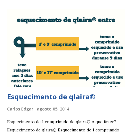
mulher deve tomar um comprimido por dia, seguindo
a ordem da cartela ou blister. No final da cartela ou blister
deve fazer uma pausa de 7 dias, para menstruar. A mulher
que usa a elani ciclo® pode ter que tomar seguida, deve
seguir a recomendação de seu médico. A yasmin® e elani
ciclo® são iguais? Sim são, ambas as pílulas têm a
mesma composição hormonal, apesar da yasmin ® ter
menos comprimidos, 21 comprimidos por carte...
Esquecimento de qlaira®
Carlos Edgar
agosto 05, 2014
Esquecimento de 1 comprimido de qlaira® o que fazer?
Esquecimento de qlaira® Esquecimento de 1 comprimido