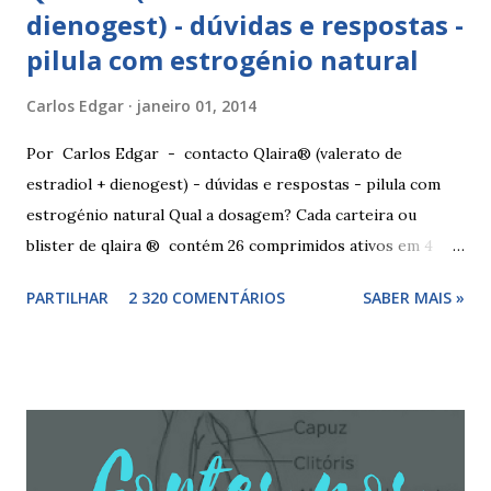
dienogest) - dúvidas e respostas -
pilula com estrogénio natural
Carlos Edgar
janeiro 01, 2014
Por Carlos Edgar - contacto Qlaira® (valerato de
estradiol + dienogest) - dúvidas e respostas - pilula com
estrogénio natural Qual a dosagem? Cada carteira ou
blister de qlaira ® contém 26 comprimidos ativos em 4
cores diferentes nas linhas 1, 2, 3 e 4, assim como 2
PARTILHAR
2 320 COMENTÁRIOS
SABER MAIS »
comprimidos inativos brancos na linha 4. Dosagem
hormonal por cor: 2 comprimidos amarelo escuros, contêm
3 mg de valerato de estradiol (estrogénio natural) 5
comprimidos vermelho médios, contêm 2 mg de valerato de
estradiol (estrogénio natural) e 2 mg de dienogest 17
comprimidos amarelo claros, contêm 2 mg de valerato de