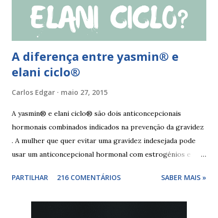
mulher deve tomar o comprimido esquecido e continuar
tomando os restantes. Se...
A diferença entre yasmin® e
elani ciclo®
Carlos Edgar
maio 27, 2015
A yasmin® e elani ciclo® são dois anticoncepcionais
hormonais combinados indicados na prevenção da gravidez
. A mulher que quer evitar uma gravidez indesejada pode
usar um anticoncepcional hormonal com estrogénios e
progesterona sintéticos, como yasmin® e elani ciclo® ,
PARTILHAR
216 COMENTÁRIOS
SABER MAIS »
para não correr riscos. Os anticoncepcionais yasmin® e
elani ciclo® devem seu iniciados, pela primeira vez,
no primeiro dia da menstruação e posteriormente a