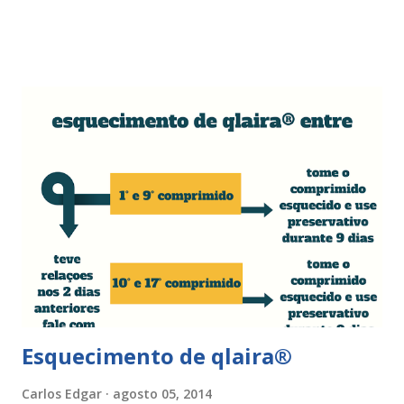
surgir devido às relações sexuais (gestos ou actos mais
bruscos), penetração sem lubrificação ( secura vaginal ), uso
de tampões ou pensos muito absorventes (roçar no penso),
fistulas vaginais, menopausa , vaginites , ducha vaginais ,
alguns medicamentos (secam mais a vagina - secura ) ou uso
de roupa sintética, entre outras. Como tratar as fissuras
nos lábios vaginais A mulher deve suspender as relações
sexuais durante 4 dias, aplicar pomada pastosa de vitamina
A e óxido de zinco, fazer a higiene intima duas vezes ao dia
com sabonete de pH neutro e quando retomar as relações
sexuais deverá garantir que a ferida está cicatrizada e que
está lubrificada, se necessário usar um lubrific...
Esquecimento de qlaira®
Carlos Edgar
agosto 05, 2014