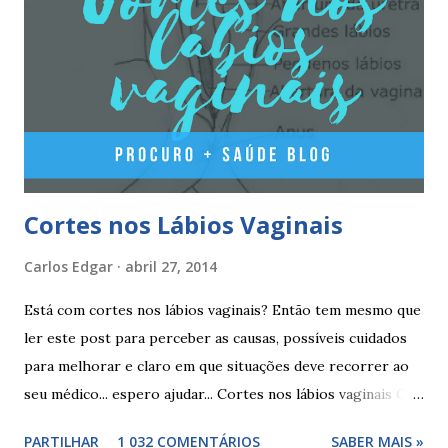
estradiol (estrogénio natural) e 3 mg de dienogest 2
comprimidos vermelho escuros, contêm 1 mg de valerato
de estradiol (estrogénio natural) 2 comprimidos brancos
não têm hormonas (correspondem ao período de pausa).
Outros componentes: lactose mono-hidratada, amido de
milho, amido d...
Cortes nos Lábios Vaginais
Carlos Edgar
abril 27, 2014
Está com cortes nos lábios vaginais? Então tem mesmo que
ler este post para perceber as causas, possíveis cuidados
para melhorar e claro em que situações deve recorrer ao
seu médico... espero ajudar... Cortes nos lábios vaginais Os
cortes ou fissuras nos lábios vaginais são comuns e podem
PARTILHAR
1 032 COMENTÁRIOS
SABER MAIS »