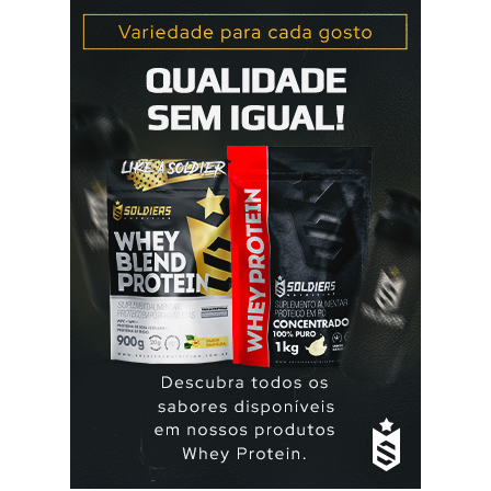
mulher deve tomar um comprimido por dia, seguindo
a ordem da cartela ou blister. No final da cartela ou blister
deve fazer uma pausa de 7 dias, para menstruar. A mulher
que usa a elani ciclo® pode ter que tomar seguida, deve
seguir a recomendação de seu médico. A yasmin® e elani
ciclo® são iguais? Sim são, ambas as pílulas têm a
mesma composição hormonal, apesar da yasmin ® ter
menos comprimidos, 21 comprimidos por carte...