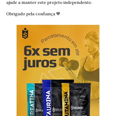
o
ajude a manter este projeto independente.
m
e
Obrigado pela confiança 💙
n
t
á
r
i
o