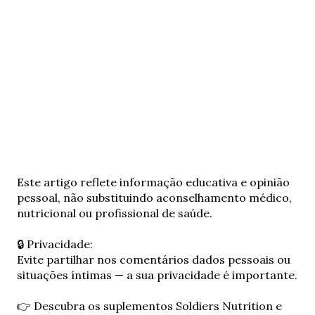
E
Este artigo reflete informação educativa e opinião
n
pessoal, não substituindo aconselhamento médico,
v
nutricional ou profissional de saúde.
i
a
🔒 Privacidade:
r
Evite partilhar nos comentários dados pessoais ou
u
situações íntimas — a sua privacidade é importante.
m
c
👉 Descubra os suplementos Soldiers Nutrition e