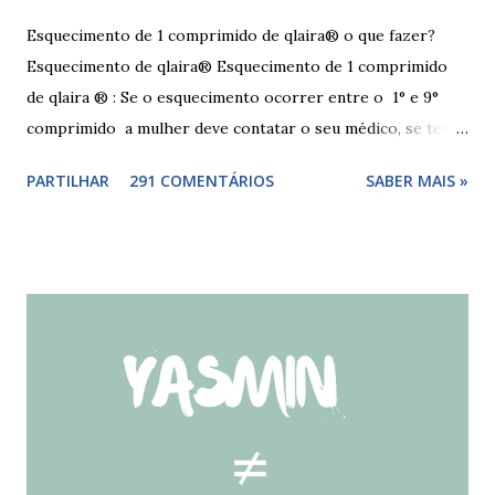
Esquecimento de 1 comprimido de qlaira® o que fazer?
Esquecimento de qlaira® Esquecimento de 1 comprimido
de qlaira ® : Se o esquecimento ocorrer entre o 1° e 9°
comprimido a mulher deve contatar o seu médico, se teve
relações nos dias antes ao esquecimento, ou tomar o(s)
PARTILHAR
291 COMENTÁRIOS
SABER MAIS »
comprimido(s) esquecidos, continuar a tomar os restantes
à hora habitual e usar preservativo nos 9 dias seguintes,
caso não tenha tido relações nos dias anteriores ao dia do
esquecimento. Se o esquecimento ocorrer entre o 10° e o
17° comprimido a mulher deve tomar o comprimido
esquecido e usar preservativo durante os 9 dias seguintes.
Se o esquecimento ocorrer entre o 18° e o 24°
comprimido a mulher deve iniciar nova cartela ou carteira
de qlaira ® e usar preservativo nos 9 dias seguintes. Se o
esquecimento ocorrer entre o 25° e o 26° comprimido a