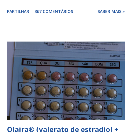
combinada, para além das hormonas tem outros
PARTILHAR
367 COMENTÁRIOS
SABER MAIS »
componentes. Composição da yasminelle®: lactose mono-
hidratada, amido de milho, estearato de magnésio (E470b),
hipromelose (E464), talco (E553b), dióxido de titânio (E171),
vermelho óxido de ferro (E172). Como tomar a yasminelle®
A pilula yasminelle® deve ser tomada todos os dias, no
mesmo horário, durante 21 dias, após os quais deve fazer 7
dias de pausa (semana de descanso ou pausa), durante estes
7 dias descerá o período menstrual, normalmente no 3° ou
4° dia da pausa. As caixas seguintes deverão ser tomadas
seguindo o esquema 1+7+21+7+21.... . Como iniciar a
yasminelle® Para iniciar a pilula yasminelle® a mulher deve
esperar pelo primeiro dia da menstruação e iniciar a pilula
correspondente ao dia...
Qlaira® (valerato de estradiol +