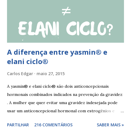
de qlaira ® e usar preservativo nos 9 dias seguintes. Se o
esquecimento ocorrer entre o 25° e o 26° comprimido a
mulher deve tomar o comprimido esquecido e continuar
tomando os restantes. Se...
A diferença entre yasmin® e
elani ciclo®
Carlos Edgar
maio 27, 2015
A yasmin® e elani ciclo® são dois anticoncepcionais
hormonais combinados indicados na prevenção da gravidez
. A mulher que quer evitar uma gravidez indesejada pode
usar um anticoncepcional hormonal com estrogénios e
progesterona sintéticos, como yasmin® e elani ciclo® ,
PARTILHAR
216 COMENTÁRIOS
SABER MAIS »
para não correr riscos. Os anticoncepcionais yasmin® e