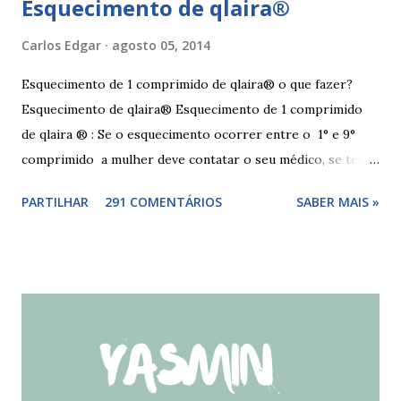
Esquecimento de qlaira®
Carlos Edgar
agosto 05, 2014
Esquecimento de 1 comprimido de qlaira® o que fazer?
Esquecimento de qlaira® Esquecimento de 1 comprimido
de qlaira ® : Se o esquecimento ocorrer entre o 1° e 9°
comprimido a mulher deve contatar o seu médico, se teve
relações nos dias antes ao esquecimento, ou tomar o(s)
PARTILHAR
291 COMENTÁRIOS
SABER MAIS »
comprimido(s) esquecidos, continuar a tomar os restantes
à hora habitual e usar preservativo nos 9 dias seguintes,
caso não tenha tido relações nos dias anteriores ao dia do
esquecimento. Se o esquecimento ocorrer entre o 10° e o
17° comprimido a mulher deve tomar o comprimido
esquecido e usar preservativo durante os 9 dias seguintes.
Se o esquecimento ocorrer entre o 18° e o 24°
comprimido a mulher deve iniciar nova cartela ou carteira