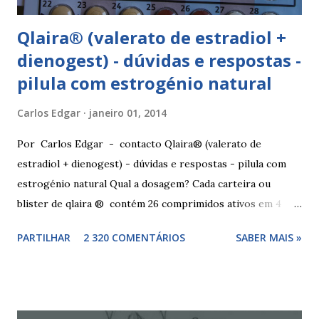
Qlaira® (valerato de estradiol +
dienogest) - dúvidas e respostas -
pilula com estrogénio natural
Carlos Edgar
janeiro 01, 2014
Por Carlos Edgar - contacto Qlaira® (valerato de
estradiol + dienogest) - dúvidas e respostas - pilula com
estrogénio natural Qual a dosagem? Cada carteira ou
blister de qlaira ® contém 26 comprimidos ativos em 4
cores diferentes nas linhas 1, 2, 3 e 4, assim como 2
PARTILHAR
2 320 COMENTÁRIOS
SABER MAIS »
comprimidos inativos brancos na linha 4. Dosagem
hormonal por cor: 2 comprimidos amarelo escuros, contêm
3 mg de valerato de estradiol (estrogénio natural) 5
comprimidos vermelho médios, contêm 2 mg de valerato de