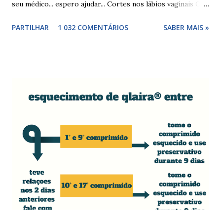
seu médico... espero ajudar... Cortes nos lábios vaginais Os
cortes ou fissuras nos lábios vaginais são comuns e podem
PARTILHAR
1 032 COMENTÁRIOS
SABER MAIS »
surgir devido às relações sexuais (gestos ou actos mais
bruscos), penetração sem lubrificação ( secura vaginal ), uso
de tampões ou pensos muito absorventes (roçar no penso),
fistulas vaginais, menopausa , vaginites , ducha vaginais ,
alguns medicamentos (secam mais a vagina - secura ) ou uso
de roupa sintética, entre outras. Como tratar as fissuras
nos lábios vaginais A mulher deve suspender as relações
sexuais durante 4 dias, aplicar pomada pastosa de vitamina
A e óxido de zinco, fazer a higiene intima duas vezes ao dia
com sabonete de pH neutro e quando retomar as relações
sexuais deverá garantir que a ferida está cicatrizada e que
está lubrificada, se necessário usar um lubrific...