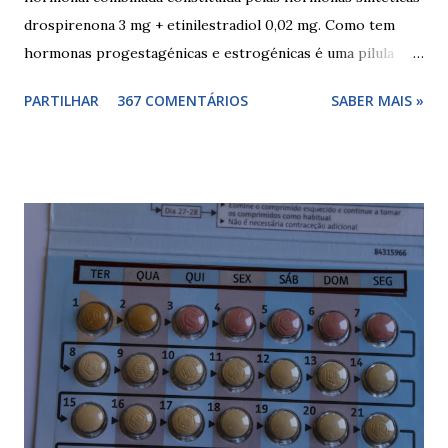
drospirenona 3 mg + etinilestradiol 0,02 mg. Como tem
hormonas progestagénicas e estrogénicas é uma pilula
combinada, para além das hormonas tem outros
PARTILHAR
367 COMENTÁRIOS
SABER MAIS »
componentes. Composição da yasminelle®: lactose mono-
hidratada, amido de milho, estearato de magnésio (E470b),
hipromelose (E464), talco (E553b), dióxido de titânio (E171),
vermelho óxido de ferro (E172). Como tomar a yasminelle®
A pilula yasminelle® deve ser tomada todos os dias, no
mesmo horário, durante 21 dias, após os quais deve fazer 7
dias de pausa (semana de descanso ou pausa), durante estes
7 dias descerá o período menstrual, normalmente no 3° ou
4° dia da pausa. As caixas seguintes deverão ser tomadas
seguindo o esquema 1+7+21+7+21.... . Como iniciar a
yasminelle® Para iniciar a pilula yasminelle® a mulher deve
esperar pelo primeiro dia da menstruação e iniciar a pilula
correspondente ao dia...