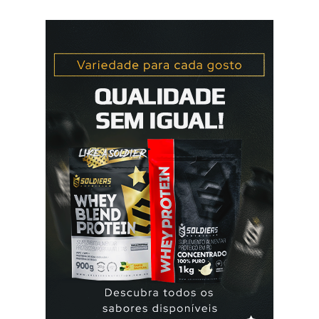
elani ciclo® devem seu iniciados, pela primeira vez,
no primeiro dia da menstruação e posteriormente a
mulher deve tomar um comprimido por dia, seguindo
a ordem da cartela ou blister. No final da cartela ou blister
deve fazer uma pausa de 7 dias, para menstruar. A mulher
que usa a elani ciclo® pode ter que tomar seguida, deve
seguir a recomendação de seu médico. A yasmin® e elani
ciclo® são iguais? Sim são, ambas as pílulas têm a
mesma composição hormonal, apesar da yasmin ® ter
menos comprimidos, 21 comprimidos por carte...