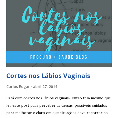
estradiol (estrogénio natural) e 2 mg de dienogest 17
comprimidos amarelo claros, contêm 2 mg de valerato de
estradiol (estrogénio natural) e 3 mg de dienogest 2
comprimidos vermelho escuros, contêm 1 mg de valerato
de estradiol (estrogénio natural) 2 comprimidos brancos
não têm hormonas (correspondem ao período de pausa).
Outros componentes: lactose mono-hidratada, amido de
milho, amido d...
Cortes nos Lábios Vaginais
Carlos Edgar
abril 27, 2014
Está com cortes nos lábios vaginais? Então tem mesmo que
ler este post para perceber as causas, possíveis cuidados
para melhorar e claro em que situações deve recorrer ao