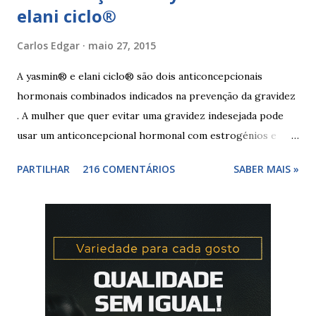
elani ciclo®
Carlos Edgar
maio 27, 2015
A yasmin® e elani ciclo® são dois anticoncepcionais
hormonais combinados indicados na prevenção da gravidez
. A mulher que quer evitar uma gravidez indesejada pode
usar um anticoncepcional hormonal com estrogénios e
progesterona sintéticos, como yasmin® e elani ciclo® ,
PARTILHAR
216 COMENTÁRIOS
SABER MAIS »
para não correr riscos. Os anticoncepcionais yasmin® e
elani ciclo® devem seu iniciados, pela primeira vez,
no primeiro dia da menstruação e posteriormente a
mulher deve tomar um comprimido por dia, seguindo
a ordem da cartela ou blister. No final da cartela ou blister
deve fazer uma pausa de 7 dias, para menstruar. A mulher
que usa a elani ciclo® pode ter que tomar seguida, deve
seguir a recomendação de seu médico. A yasmin® e elani