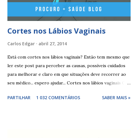
esperar pelo primeiro dia da menstruação e iniciar a pilula
correspondente ao dia...
Cortes nos Lábios Vaginais
Carlos Edgar
abril 27, 2014
Está com cortes nos lábios vaginais? Então tem mesmo que
ler este post para perceber as causas, possíveis cuidados
para melhorar e claro em que situações deve recorrer ao
seu médico... espero ajudar... Cortes nos lábios vaginais Os
cortes ou fissuras nos lábios vaginais são comuns e podem
PARTILHAR
1 032 COMENTÁRIOS
SABER MAIS »
surgir devido às relações sexuais (gestos ou actos mais
bruscos), penetração sem lubrificação ( secura vaginal ), uso
de tampões ou pensos muito absorventes (roçar no penso),
fistulas vaginais, menopausa , vaginites , ducha vaginais ,
alguns medicamentos (secam mais a vagina - secura ) ou uso