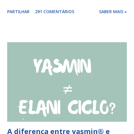
relações nos dias antes ao esquecimento, ou tomar o(s)
PARTILHAR
291 COMENTÁRIOS
SABER MAIS »
comprimido(s) esquecidos, continuar a tomar os restantes
à hora habitual e usar preservativo nos 9 dias seguintes,
caso não tenha tido relações nos dias anteriores ao dia do
esquecimento. Se o esquecimento ocorrer entre o 10° e o
17° comprimido a mulher deve tomar o comprimido
esquecido e usar preservativo durante os 9 dias seguintes.
Se o esquecimento ocorrer entre o 18° e o 24°
comprimido a mulher deve iniciar nova cartela ou carteira
de qlaira ® e usar preservativo nos 9 dias seguintes. Se o
esquecimento ocorrer entre o 25° e o 26° comprimido a
mulher deve tomar o comprimido esquecido e continuar
tomando os restantes. Se...
A diferença entre yasmin® e