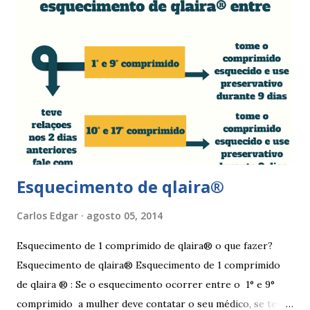
de roupa sintética, entre outras. Como tratar as fissuras
nos lábios vaginais A mulher deve suspender as relações
sexuais durante 4 dias, aplicar pomada pastosa de vitamina
A e óxido de zinco, fazer a higiene intima duas vezes ao dia
com sabonete de pH neutro e quando retomar as relações
sexuais deverá garantir que a ferida está cicatrizada e que
está lubrificada, se necessário usar um lubrific...
Esquecimento de qlaira®
Carlos Edgar
agosto 05, 2014
Esquecimento de 1 comprimido de qlaira® o que fazer?
Esquecimento de qlaira® Esquecimento de 1 comprimido
de qlaira ® : Se o esquecimento ocorrer entre o 1° e 9°
comprimido a mulher deve contatar o seu médico, se teve