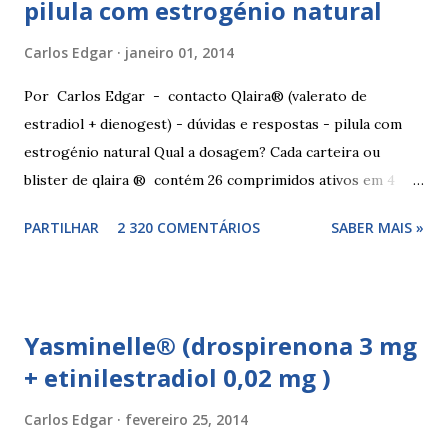
pilula com estrogénio natural
Carlos Edgar
janeiro 01, 2014
Por Carlos Edgar - contacto Qlaira® (valerato de
estradiol + dienogest) - dúvidas e respostas - pilula com
estrogénio natural Qual a dosagem? Cada carteira ou
blister de qlaira ® contém 26 comprimidos ativos em 4
cores diferentes nas linhas 1, 2, 3 e 4, assim como 2
PARTILHAR
2 320 COMENTÁRIOS
SABER MAIS »
comprimidos inativos brancos na linha 4. Dosagem
hormonal por cor: 2 comprimidos amarelo escuros, contêm
3 mg de valerato de estradiol (estrogénio natural) 5
comprimidos vermelho médios, contêm 2 mg de valerato de
Yasminelle® (drospirenona 3 mg
estradiol (estrogénio natural) e 2 mg de dienogest 17
+ etinilestradiol 0,02 mg )
comprimidos amarelo claros, contêm 2 mg de valerato de
estradiol (estrogénio natural) e 3 mg de dienogest 2
Carlos Edgar
fevereiro 25, 2014
comprimidos vermelho escuros, contêm 1 mg de valerato