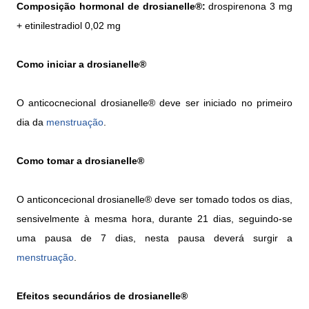
Composição hormonal de d
rosianelle®:
drospirenona 3 mg
+ etinilestradiol 0,02 mg
Como iniciar a
d
rosianelle®
O anticocnecional
d
rosianelle® deve ser iniciado no primeiro
dia da
menstruação
.
Como tomar a
d
rosianelle®
O anticoncecional
d
rosianelle® deve ser tomado todos os dias,
sensivelmente à mesma hora, durante 21 dias, seguindo-se
uma pausa de 7 dias, nesta pausa deverá surgir a
menstruação
.
Efeitos secundários de
d
rosianelle®