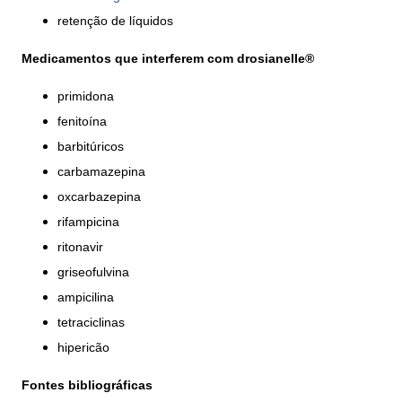
retenção de líquidos
Medicamentos que interferem com
d
rosianelle®
primidona
fenitoína
barbitúricos
carbamazepina
oxcarbazepina
rifampicina
ritonavir
griseofulvina
ampicilina
tetraciclinas
hipericão
Fontes bibliográficas