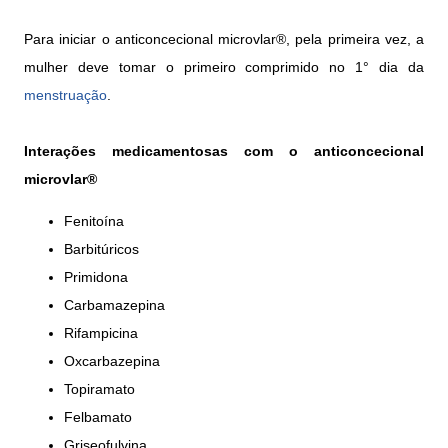
Para iniciar o anticoncecional microvlar®, pela primeira vez, a
mulher deve tomar o primeiro comprimido no 1° dia da
menstruação
.
Interações medicamentosas com o anticoncecional
microvlar®
Fenitoína
Barbitúricos
Primidona
Carbamazepina
Rifampicina
Oxcarbazepina
Topiramato
Felbamato
Griseofulvina