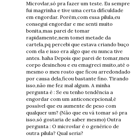
Microvlar,só pra fazer um teste. Eu sempre
fui magrinha e tive uma certa dificuldade
em engordar. Porém,com essa pilula,eu
consegui engordar e me senti muito
bonita,mas parei de tomar
rapidamente,nem tomei metade da
cartela,pq percebi que estava criando buço
com ela e isso era algo que eu nunca tive
antes. haha Depois que parei de tomar,meu
corpo desinchou e eu emagreci muito,até o
mesmo o meu rosto que ficou arredondado
por causa dela,ficou bastante fino. Tirando
isso,não me fez mal algum. A minha
pergunta é : Se eu tenho tendência a
engordar com um anticoncepcional,é
possível que eu aumente de peso com
qualquer um? (Não que eu vá tomar só pra
isso,só gostaria de saber mesmo) Outra
pergunta : O microvlar é o genérico de
outra pilula? Qual seria?