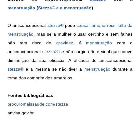
menstruação
(
Stezza®
e a menstruação
)
O anticoncepcional
stezza®
pode
causar amenorreia
,
falta da
menstruação
, mas se a mulher o usar certinho e sem falhas
não tem risco de
gravidez
. A
menstruação
com o
anticoncepcional
stezza®
se não surgir, não é sinal que houve
diminuição da sua eficácia. A eficácia do anticoncepcional
stezza®
é a mesma se não tiver a
menstruação
durante a
toma dos comprimidos amarelos.
Fontes bibliográficas
procuromaissaude.com/stezza
anvisa.gov.br