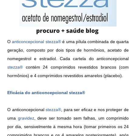
O
anticoncepcional stezza®
é uma pílula combinada de quarta
geração, composto por dois tipos de hormônios, acetato de
nomegestrol e estradiol. Cada cartela do anticoncepcional
stezza®
contém 24 comprimidos revestidos brancos (com
.
hormônios) e 4 comprimidos revestidos amarelos (placebo)
Eficácia do anticoncepcional
stezza®
O anticoncepcional
stezza®
, para ser eficaz e nos proteger de
uma
gravidez
, deve ser tomado sem falhas, um comprimido
por dia, sensivelmente à mesma hora (tomar primeiros os 24
comprimidos brancos e os 4 amarelos posteriormente), após