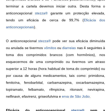
terminar a cartela devemos iniciar outra. Desta forma o
anticoncepcional
stezza®
garante um protecção elevada,
tendo um eficácia de cerca de 99,7% (
Eficácia dos
anticoncepcionais
).
O anticoncepcional
stezza®
pode ver sua eficácia diminuída
ou anulada se tivermos
vômitos
ou
diarreias
nas 4 seguintes à
toma dos comprimidos brancos (com hormônios), nos
esquecermos de uma comprimido ou tivermos um atraso
superior a 12 horas (hora habitual de toma do comprimido) ou
por causa de alguns medicamentos, tais como: primidona,
fenitoína, fenobarbital, carbamazepina, oxcarbamazepina,
topiramato, felbamato, rifmpicina, ritonavir, nevirapina,
nelfinavir, efavirenz, griseofulvina e
erva de São João
.
Eficácia do anticoncepcional
stezza®
sem a