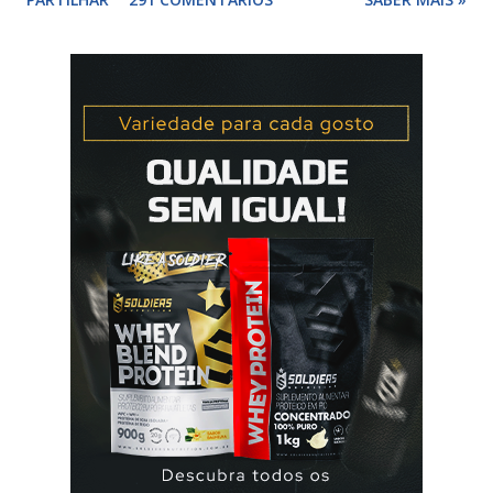
comprimido(s) esquecidos, continuar a tomar os restantes
à hora habitual e usar preservativo nos 9 dias seguintes,
caso não tenha tido relações nos dias anteriores ao dia do
esquecimento. Se o esquecimento ocorrer entre o 10° e o
17° comprimido a mulher deve tomar o comprimido
esquecido e usar preservativo durante os 9 dias seguintes.
Se o esquecimento ocorrer entre o 18° e o 24°
comprimido a mulher deve iniciar nova cartela ou carteira
de qlaira ® e usar preservativo nos 9 dias seguintes. Se o
esquecimento ocorrer entre o 25° e o 26° comprimido a
mulher deve tomar o comprimido esquecido e continuar
tomando os restantes. Se...