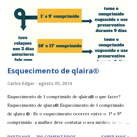
que usa a elani ciclo® pode ter que tomar seguida, deve
seguir a recomendação de seu médico. A yasmin® e elani
ciclo® são iguais? Sim são, ambas as pílulas têm a
mesma composição hormonal, apesar da yasmin ® ter
menos comprimidos, 21 comprimidos por carte...
Esquecimento de qlaira®
Carlos Edgar
agosto 05, 2014
Esquecimento de 1 comprimido de qlaira® o que fazer?
Esquecimento de qlaira® Esquecimento de 1 comprimido
de qlaira ® : Se o esquecimento ocorrer entre o 1° e 9°
comprimido a mulher deve contatar o seu médico, se teve
relações nos dias antes ao esquecimento, ou tomar o(s)
PARTILHAR
291 COMENTÁRIOS
SABER MAIS »