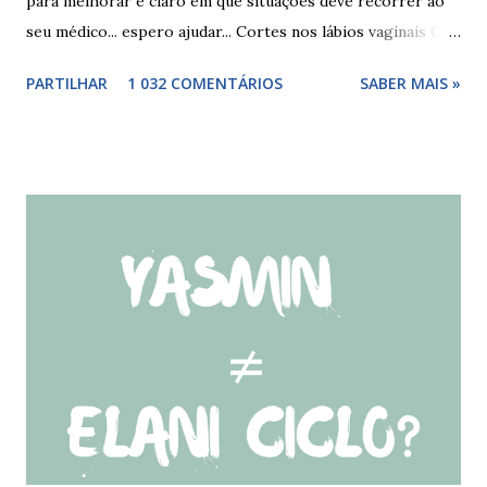
para melhorar e claro em que situações deve recorrer ao
seu médico... espero ajudar... Cortes nos lábios vaginais Os
cortes ou fissuras nos lábios vaginais são comuns e podem
PARTILHAR
1 032 COMENTÁRIOS
SABER MAIS »
surgir devido às relações sexuais (gestos ou actos mais
bruscos), penetração sem lubrificação ( secura vaginal ), uso
de tampões ou pensos muito absorventes (roçar no penso),
fistulas vaginais, menopausa , vaginites , ducha vaginais ,
alguns medicamentos (secam mais a vagina - secura ) ou uso
de roupa sintética, entre outras. Como tratar as fissuras
nos lábios vaginais A mulher deve suspender as relações
sexuais durante 4 dias, aplicar pomada pastosa de vitamina
A e óxido de zinco, fazer a higiene intima duas vezes ao dia
com sabonete de pH neutro e quando retomar as relações
sexuais deverá garantir que a ferida está cicatrizada e que
está lubrificada, se necessário usar um lubrific...