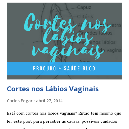
A pilula yasminelle® deve ser tomada todos os dias, no
mesmo horário, durante 21 dias, após os quais deve fazer 7
dias de pausa (semana de descanso ou pausa), durante estes
7 dias descerá o período menstrual, normalmente no 3° ou
4° dia da pausa. As caixas seguintes deverão ser tomadas
seguindo o esquema 1+7+21+7+21.... . Como iniciar a
yasminelle® Para iniciar a pilula yasminelle® a mulher deve
esperar pelo primeiro dia da menstruação e iniciar a pilula
correspondente ao dia...
Cortes nos Lábios Vaginais
Carlos Edgar
abril 27, 2014
Está com cortes nos lábios vaginais? Então tem mesmo que
ler este post para perceber as causas, possíveis cuidados