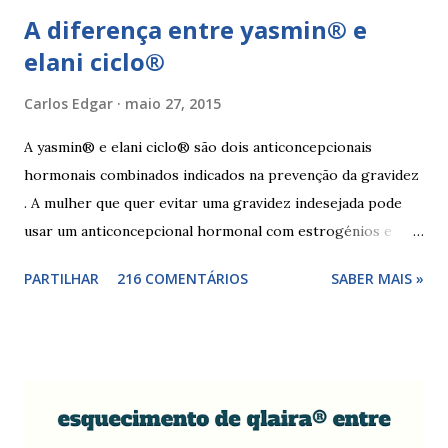
A diferença entre yasmin® e
elani ciclo®
Carlos Edgar
maio 27, 2015
A yasmin® e elani ciclo® são dois anticoncepcionais
hormonais combinados indicados na prevenção da gravidez
. A mulher que quer evitar uma gravidez indesejada pode
usar um anticoncepcional hormonal com estrogénios e
progesterona sintéticos, como yasmin® e elani ciclo® ,
PARTILHAR
216 COMENTÁRIOS
SABER MAIS »
para não correr riscos. Os anticoncepcionais yasmin® e
elani ciclo® devem seu iniciados, pela primeira vez,
no primeiro dia da menstruação e posteriormente a
mulher deve tomar um comprimido por dia, seguindo
a ordem da cartela ou blister. No final da cartela ou blister
deve fazer uma pausa de 7 dias, para menstruar. A mulher