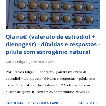
Qlaira® (valerato de estradiol +
dienogest) - dúvidas e respostas -
pilula com estrogénio natural
Carlos Edgar
janeiro 01, 2014
Por Carlos Edgar - contacto Qlaira® (valerato de
estradiol + dienogest) - dúvidas e respostas - pilula com
estrogénio natural Qual a dosagem? Cada carteira ou
blister de qlaira ® contém 26 comprimidos ativos em 4
cores diferentes nas linhas 1, 2, 3 e 4, assim como 2
PARTILHAR
2 320 COMENTÁRIOS
SABER MAIS »
comprimidos inativos brancos na linha 4. Dosagem