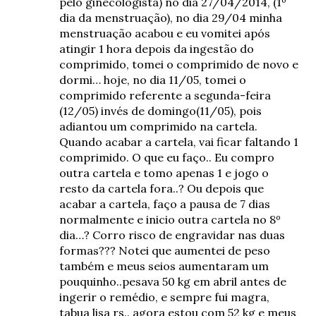
pelo ginecologista) no dia 27/04/2014, (1º
dia da menstruação), no dia 29/04 minha
menstruação acabou e eu vomitei após
atingir 1 hora depois da ingestão do
comprimido, tomei o comprimido de novo e
dormi… hoje, no dia 11/05, tomei o
comprimido referente a segunda-feira
(12/05) invés de domingo(11/05), pois
adiantou um comprimido na cartela.
Quando acabar a cartela, vai ficar faltando 1
comprimido. O que eu faço.. Eu compro
outra cartela e tomo apenas 1 e jogo o
resto da cartela fora..? Ou depois que
acabar a cartela, faço a pausa de 7 dias
normalmente e inicio outra cartela no 8º
dia…? Corro risco de engravidar nas duas
formas??? Notei que aumentei de peso
também e meus seios aumentaram um
pouquinho..pesava 50 kg em abril antes de
ingerir o remédio, e sempre fui magra,
tabua lisa rs.. agora estou com 52 kg e meus