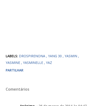
LABELS:
DROSPIRENONA
YANG 30
YASMIN
YASMINE
YASMINELLE
YAZ
PARTILHAR
Comentários
Anónimo
26 de março de 2014 às 04:47