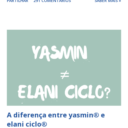
PARTILHAR
291 COMENTÁRIOS
SABER MAIS »
comprimido(s) esquecidos, continuar a tomar os restantes
à hora habitual e usar preservativo nos 9 dias seguintes,
caso não tenha tido relações nos dias anteriores ao dia do
esquecimento. Se o esquecimento ocorrer entre o 10° e o
17° comprimido a mulher deve tomar o comprimido
esquecido e usar preservativo durante os 9 dias seguintes.
Se o esquecimento ocorrer entre o 18° e o 24°
comprimido a mulher deve iniciar nova cartela ou carteira
de qlaira ® e usar preservativo nos 9 dias seguintes. Se o
esquecimento ocorrer entre o 25° e o 26° comprimido a
mulher deve tomar o comprimido esquecido e continuar
tomando os restantes. Se...
A diferença entre yasmin® e
elani ciclo®