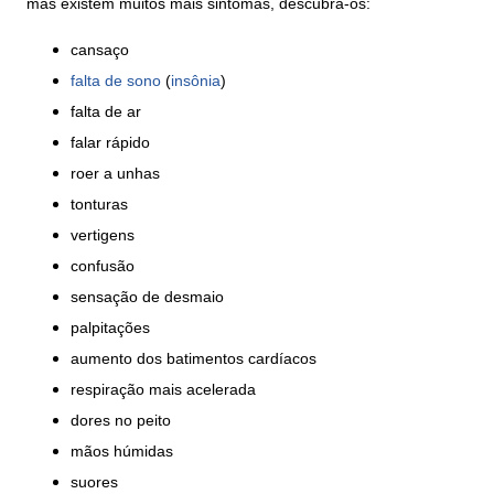
mas existem muitos mais sintomas, descubra-os:
cansaço
falta de sono
(
insônia
)
falta de ar
falar rápido
roer a unhas
tonturas
vertigens
confusão
sensação de desmaio
palpitações
aumento dos batimentos cardíacos
respiração mais acelerada
dores no peito
mãos húmidas
suores