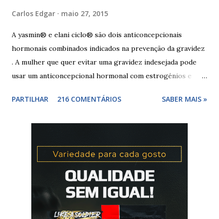
Carlos Edgar
maio 27, 2015
A yasmin® e elani ciclo® são dois anticoncepcionais
hormonais combinados indicados na prevenção da gravidez
. A mulher que quer evitar uma gravidez indesejada pode
usar um anticoncepcional hormonal com estrogénios e
progesterona sintéticos, como yasmin® e elani ciclo® ,
PARTILHAR
216 COMENTÁRIOS
SABER MAIS »
para não correr riscos. Os anticoncepcionais yasmin® e
elani ciclo® devem seu iniciados, pela primeira vez,
no primeiro dia da menstruação e posteriormente a
mulher deve tomar um comprimido por dia, seguindo
a ordem da cartela ou blister. No final da cartela ou blister
deve fazer uma pausa de 7 dias, para menstruar. A mulher
que usa a elani ciclo® pode ter que tomar seguida, deve
seguir a recomendação de seu médico. A yasmin® e elani
ciclo® são iguais? Sim são, ambas as pílulas têm a