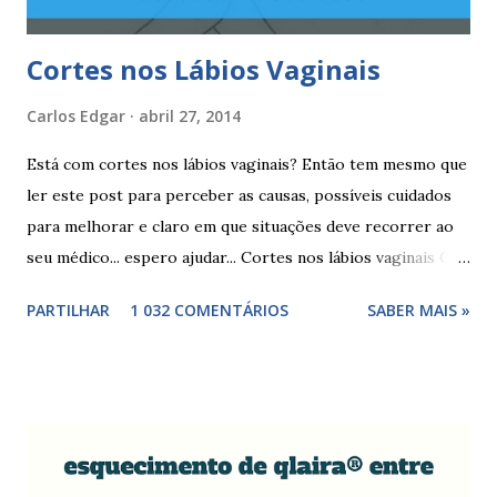
correspondente ao dia...
Cortes nos Lábios Vaginais
Carlos Edgar
abril 27, 2014
Está com cortes nos lábios vaginais? Então tem mesmo que
ler este post para perceber as causas, possíveis cuidados
para melhorar e claro em que situações deve recorrer ao
seu médico... espero ajudar... Cortes nos lábios vaginais Os
cortes ou fissuras nos lábios vaginais são comuns e podem
PARTILHAR
1 032 COMENTÁRIOS
SABER MAIS »
surgir devido às relações sexuais (gestos ou actos mais
bruscos), penetração sem lubrificação ( secura vaginal ), uso
de tampões ou pensos muito absorventes (roçar no penso),
fistulas vaginais, menopausa , vaginites , ducha vaginais ,
alguns medicamentos (secam mais a vagina - secura ) ou uso
de roupa sintética, entre outras. Como tratar as fissuras