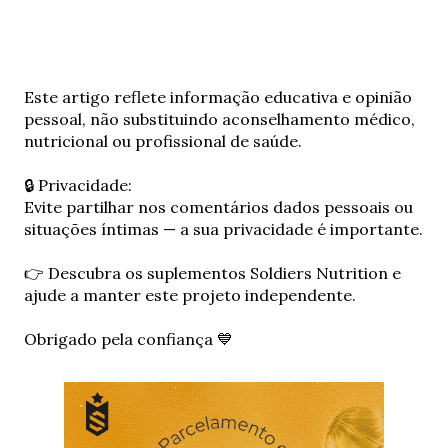
E
Este artigo reflete informação educativa e opinião
n
pessoal, não substituindo aconselhamento médico,
v
nutricional ou profissional de saúde.
i
a
🔒 Privacidade:
r
Evite partilhar nos comentários dados pessoais ou
u
situações íntimas — a sua privacidade é importante.
m
c
👉 Descubra os suplementos Soldiers Nutrition e
o
ajude a manter este projeto independente.
m
e
Obrigado pela confiança 💙
n
t
á
r