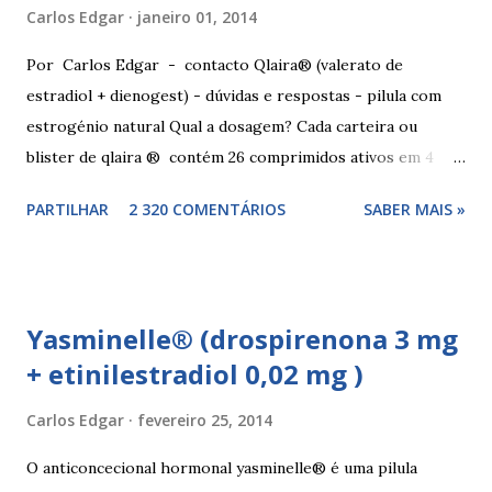
Carlos Edgar
janeiro 01, 2014
Por Carlos Edgar - contacto Qlaira® (valerato de
estradiol + dienogest) - dúvidas e respostas - pilula com
estrogénio natural Qual a dosagem? Cada carteira ou
blister de qlaira ® contém 26 comprimidos ativos em 4
cores diferentes nas linhas 1, 2, 3 e 4, assim como 2
PARTILHAR
2 320 COMENTÁRIOS
SABER MAIS »
comprimidos inativos brancos na linha 4. Dosagem
hormonal por cor: 2 comprimidos amarelo escuros, contêm
3 mg de valerato de estradiol (estrogénio natural) 5
comprimidos vermelho médios, contêm 2 mg de valerato de
Yasminelle® (drospirenona 3 mg
estradiol (estrogénio natural) e 2 mg de dienogest 17
+ etinilestradiol 0,02 mg )
comprimidos amarelo claros, contêm 2 mg de valerato de
estradiol (estrogénio natural) e 3 mg de dienogest 2
Carlos Edgar
fevereiro 25, 2014
comprimidos vermelho escuros, contêm 1 mg de valerato
de estradiol (estrogénio natural) 2 comprimidos brancos
O anticoncecional hormonal yasminelle® é uma pilula