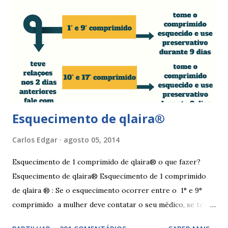
nos lábios vaginais A mulher deve suspender as relações
sexuais durante 4 dias, aplicar pomada pastosa de vitamina
A e óxido de zinco, fazer a higiene intima duas vezes ao dia
com sabonete de pH neutro e quando retomar as relações
sexuais deverá garantir que a ferida está cicatrizada e que
está lubrificada, se necessário usar um lubrific...
Esquecimento de qlaira®
Carlos Edgar
agosto 05, 2014
Esquecimento de 1 comprimido de qlaira® o que fazer?
Esquecimento de qlaira® Esquecimento de 1 comprimido
de qlaira ® : Se o esquecimento ocorrer entre o 1° e 9°
comprimido a mulher deve contatar o seu médico, se teve
relações nos dias antes ao esquecimento, ou tomar o(s)