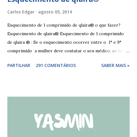
Carlos Edgar
agosto 05, 2014
Esquecimento de 1 comprimido de qlaira® o que fazer?
Esquecimento de qlaira® Esquecimento de 1 comprimido
de qlaira ® : Se o esquecimento ocorrer entre o 1° e 9°
comprimido a mulher deve contatar o seu médico, se teve
relações nos dias antes ao esquecimento, ou tomar o(s)
PARTILHAR
291 COMENTÁRIOS
SABER MAIS »
comprimido(s) esquecidos, continuar a tomar os restantes
à hora habitual e usar preservativo nos 9 dias seguintes,
caso não tenha tido relações nos dias anteriores ao dia do
esquecimento. Se o esquecimento ocorrer entre o 10° e o
17° comprimido a mulher deve tomar o comprimido
esquecido e usar preservativo durante os 9 dias seguintes.
Se o esquecimento ocorrer entre o 18° e o 24°
comprimido a mulher deve iniciar nova cartela ou carteira
de qlaira ® e usar preservativo nos 9 dias seguintes. Se o