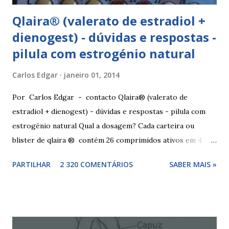
Qlaira® (valerato de estradiol +
dienogest) - dúvidas e respostas -
pilula com estrogénio natural
Carlos Edgar
janeiro 01, 2014
Por Carlos Edgar - contacto Qlaira® (valerato de
estradiol + dienogest) - dúvidas e respostas - pilula com
estrogénio natural Qual a dosagem? Cada carteira ou
blister de qlaira ® contém 26 comprimidos ativos em 4
cores diferentes nas linhas 1, 2, 3 e 4, assim como 2
PARTILHAR
2 320 COMENTÁRIOS
SABER MAIS »
comprimidos inativos brancos na linha 4. Dosagem
hormonal por cor: 2 comprimidos amarelo escuros, contêm
3 mg de valerato de estradiol (estrogénio natural) 5
comprimidos vermelho médios, contêm 2 mg de valerato de
estradiol (estrogénio natural) e 2 mg de dienogest 17