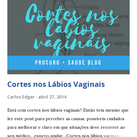
comprimidos amarelo claros, contêm 2 mg de valerato de
estradiol (estrogénio natural) e 3 mg de dienogest 2
comprimidos vermelho escuros, contêm 1 mg de valerato
de estradiol (estrogénio natural) 2 comprimidos brancos
não têm hormonas (correspondem ao período de pausa).
Outros componentes: lactose mono-hidratada, amido de
milho, amido d...
Cortes nos Lábios Vaginais
Carlos Edgar
abril 27, 2014
Está com cortes nos lábios vaginais? Então tem mesmo que
ler este post para perceber as causas, possíveis cuidados
para melhorar e claro em que situações deve recorrer ao
seu médico... espero ajudar... Cortes nos lábios vaginais Os