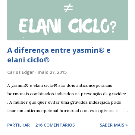
esquecimento ocorrer entre o 25° e o 26° comprimido a
mulher deve tomar o comprimido esquecido e continuar
tomando os restantes. Se...
A diferença entre yasmin® e
elani ciclo®
Carlos Edgar
maio 27, 2015
A yasmin® e elani ciclo® são dois anticoncepcionais
hormonais combinados indicados na prevenção da gravidez
. A mulher que quer evitar uma gravidez indesejada pode
usar um anticoncepcional hormonal com estrogénios e
progesterona sintéticos, como yasmin® e elani ciclo® ,
PARTILHAR
216 COMENTÁRIOS
SABER MAIS »
para não correr riscos. Os anticoncepcionais yasmin® e