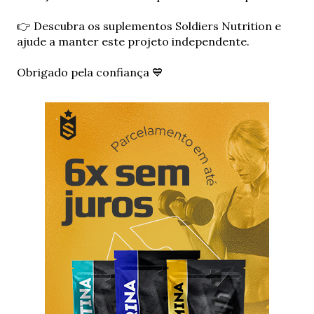
m
c
👉 Descubra os suplementos Soldiers Nutrition e
o
ajude a manter este projeto independente.
m
e
Obrigado pela confiança 💙
n
t
á
r
i
o