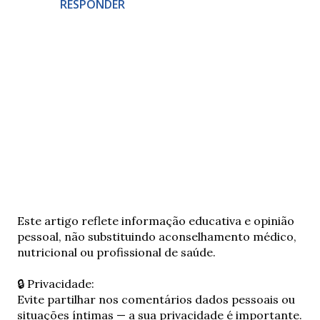
RESPONDER
E
Este artigo reflete informação educativa e opinião
n
pessoal, não substituindo aconselhamento médico,
v
nutricional ou profissional de saúde.
i
a
🔒 Privacidade:
r
Evite partilhar nos comentários dados pessoais ou
u
situações íntimas — a sua privacidade é importante.