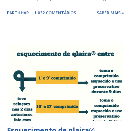
cortes ou fissuras nos lábios vaginais são comuns e podem
PARTILHAR
1 032 COMENTÁRIOS
SABER MAIS »
surgir devido às relações sexuais (gestos ou actos mais
bruscos), penetração sem lubrificação ( secura vaginal ), uso
de tampões ou pensos muito absorventes (roçar no penso),
fistulas vaginais, menopausa , vaginites , ducha vaginais ,
alguns medicamentos (secam mais a vagina - secura ) ou uso
de roupa sintética, entre outras. Como tratar as fissuras
nos lábios vaginais A mulher deve suspender as relações
sexuais durante 4 dias, aplicar pomada pastosa de vitamina
A e óxido de zinco, fazer a higiene intima duas vezes ao dia
com sabonete de pH neutro e quando retomar as relações
sexuais deverá garantir que a ferida está cicatrizada e que
está lubrificada, se necessário usar um lubrific...
Esquecimento de qlaira®