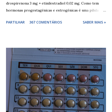
drospirenona 3 mg + etinilestradiol 0,02 mg. Como tem
hormonas progestagénicas e estrogénicas é uma pilula
combinada, para além das hormonas tem outros
PARTILHAR
367 COMENTÁRIOS
SABER MAIS »
componentes. Composição da yasminelle®: lactose mono-
hidratada, amido de milho, estearato de magnésio (E470b),
hipromelose (E464), talco (E553b), dióxido de titânio (E171),
vermelho óxido de ferro (E172). Como tomar a yasminelle®
A pilula yasminelle® deve ser tomada todos os dias, no
mesmo horário, durante 21 dias, após os quais deve fazer 7
dias de pausa (semana de descanso ou pausa), durante estes
7 dias descerá o período menstrual, normalmente no 3° ou
4° dia da pausa. As caixas seguintes deverão ser tomadas
seguindo o esquema 1+7+21+7+21.... . Como iniciar a
yasminelle® Para iniciar a pilula yasminelle® a mulher deve
esperar pelo primeiro dia da menstruação e iniciar a pilula
correspondente ao dia...