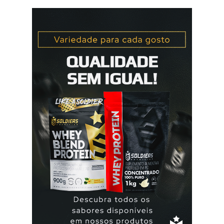
elani ciclo® devem seu iniciados, pela primeira vez,
no primeiro dia da menstruação e posteriormente a
mulher deve tomar um comprimido por dia, seguindo
a ordem da cartela ou blister. No final da cartela ou blister
deve fazer uma pausa de 7 dias, para menstruar. A mulher
que usa a elani ciclo® pode ter que tomar seguida, deve
seguir a recomendação de seu médico. A yasmin® e elani
ciclo® são iguais? Sim são, ambas as pílulas têm a
mesma composição hormonal, apesar da yasmin ® ter
menos comprimidos, 21 comprimidos por carte...