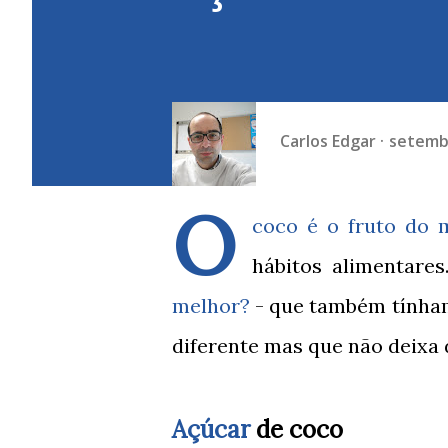
Carlos Edgar
setembr
O
coco é o fruto do 
hábitos alimentares
melhor?
- que também tínha
diferente mas que n
ã
o deixa
Açúcar
de coco