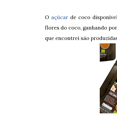
O
açúcar
de coco disponível
flores do coco, ganhando po
que encontrei s
ã
o produzidas