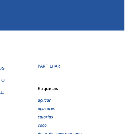
PARTILHAR
os
 o
Etiquetas
ar
açúcar
açucares
calorias
coco
dicas de supermercado