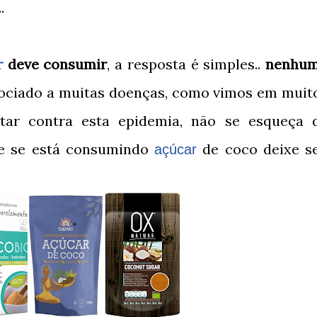
..
r
deve consumir
, a resposta é simples..
nenhu
sociado a muitas doenças, como vimos em muit
tar contra esta epidemia, n
ã
o se esqueça 
 e se está consumindo
de coco deixe s
açúcar