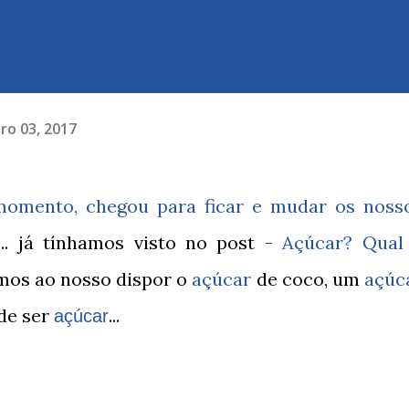
o 03, 2017
momento, chegou para ficar e mudar os noss
... já tínhamos visto no post -
Açúcar? Qual
mos ao nosso dispor o
açúcar
de coco, um
açúc
 de ser
...
açúcar