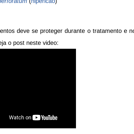
perforatum
(
hipericão
)
ntos deve se proteger durante o tratamento e n
eja o post neste video: