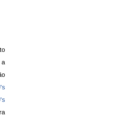
to
 a
ão
's
's
ra