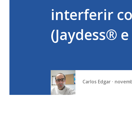
interferir 
(Jaydess® e
Carlos Edgar
novemb