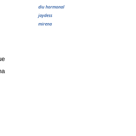
diu hormonal
jaydess
mirena
ue
na