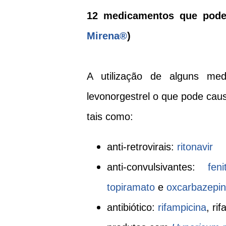
12 medicamentos que pode
Mirena®
)
A utilização de alguns m
levonorgestrel o que pode ca
tais como:
anti-retrovirais:
ritonavir
anti-convulsivantes:
feni
topiramato
e
oxcarbazepi
antibiótico:
rifampicina
, ri