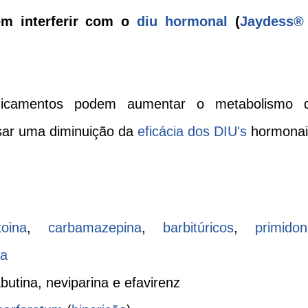
m interferir com o
diu hormonal
(
Jaydess®
edicamentos podem aumentar o metabolismo 
usar uma diminuição da
eficácia dos DIU's
hormonai
toina
,
carbamazepina
,
barbitúricos
,
primido
na
fabutina, neviparina e efavirenz