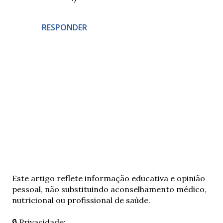
RESPONDER
E
Este artigo reflete informação educativa e opinião
n
pessoal, não substituindo aconselhamento médico,
v
nutricional ou profissional de saúde.
i
a
🔒 Privacidade: