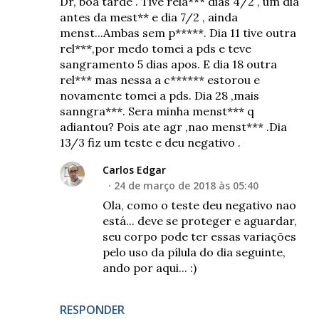
Dr, boa tarde . Tive rela*** dias 4/2 , um dia
antes da mest** e dia 7/2 , ainda
menst...Ambas sem p*****. Dia 11 tive outra
rel***,por medo tomei a pds e teve
sangramento 5 dias apos. E dia 18 outra
rel*** mas nessa a c****** estorou e
novamente tomei a pds. Dia 28 ,mais
sanngra***. Sera minha menst*** q
adiantou? Pois ate agr ,nao menst*** .Dia
13/3 fiz um teste e deu negativo .
Carlos Edgar
24 de março de 2018 às 05:40
Ola, como o teste deu negativo nao
está... deve se proteger e aguardar,
seu corpo pode ter essas variações
pelo uso da pílula do dia seguinte,
ando por aqui... :)
RESPONDER