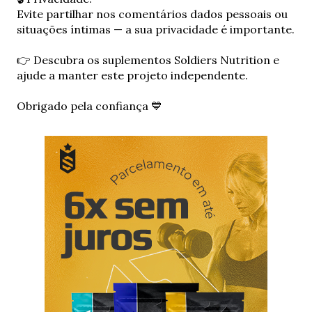
r
Evite partilhar nos comentários dados pessoais ou
u
situações íntimas — a sua privacidade é importante.
m
c
👉 Descubra os suplementos Soldiers Nutrition e
o
ajude a manter este projeto independente.
m
e
Obrigado pela confiança 💙
n
t
á
r
i
o