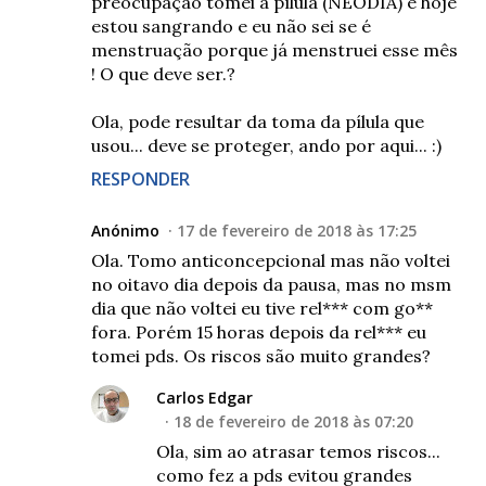
preocupação tomei a pílula (NEODIA) e hoje
estou sangrando e eu não sei se é
menstruação porque já menstruei esse mês
! O que deve ser.?
Ola, pode resultar da toma da pílula que
usou... deve se proteger, ando por aqui... :)
RESPONDER
Anónimo
17 de fevereiro de 2018 às 17:25
Ola. Tomo anticoncepcional mas não voltei
no oitavo dia depois da pausa, mas no msm
dia que não voltei eu tive rel*** com go**
fora. Porém 15 horas depois da rel*** eu
tomei pds. Os riscos são muito grandes?
Carlos Edgar
18 de fevereiro de 2018 às 07:20
Ola, sim ao atrasar temos riscos...
como fez a pds evitou grandes