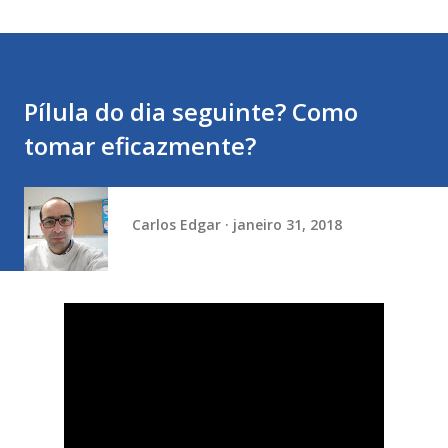
Pílula do dia seguinte? Como
tomar eficazmente?
Carlos Edgar
janeiro 31, 2018