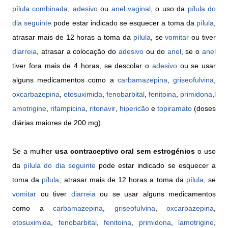
pílula combinada
,
adesivo
ou
anel vaginal
, o uso da
pílula do
dia seguinte
pode estar indicado se esquecer a toma da
pílula
,
atrasar mais de 12 horas a toma da
pílula
, se
vomitar
ou tiver
diarreia
, atrasar a colocação do
adesivo
ou do
anel
, se o
anel
tiver fora mais de 4 horas, se descolar o
adesivo
ou se usar
alguns medicamentos como a
carbamazepina
,
griseofulvina
,
oxcarbazepina
,
etosuximida
,
fenobarbital
,
fenitoina
,
primidona
,
l
amotrigine
,
rifampicina
,
ritonavir
,
hipericão
e
topiramato
(doses
diárias maiores de 200 mg).
Se a mulher
usa contraceptivo oral sem estrogénios
o uso
da
pílula do dia seguinte
pode estar indicado se esquecer a
toma da
pílula
, atrasar mais de 12 horas a toma da
pílula
, se
vomitar
ou tiver
diarreia
ou se usar alguns medicamentos
como a
carbamazepina
,
griseofulvina
,
oxcarbazepina
,
etosuximida
,
fenobarbital
,
fenitoina
,
primidona
,
lamotrigine
,