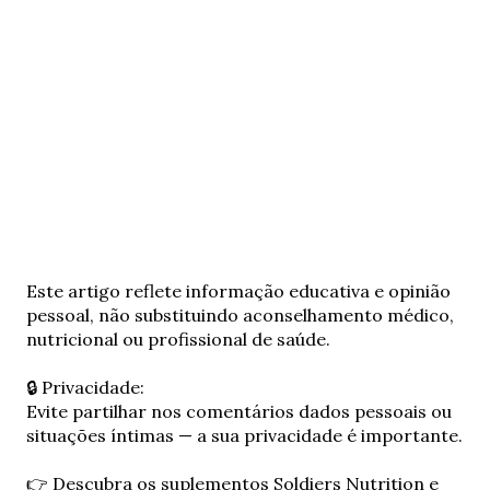
E
Este artigo reflete informação educativa e opinião
n
pessoal, não substituindo aconselhamento médico,
v
nutricional ou profissional de saúde.
i
a
🔒 Privacidade:
r
Evite partilhar nos comentários dados pessoais ou
u
situações íntimas — a sua privacidade é importante.
m
c
👉 Descubra os suplementos Soldiers Nutrition e