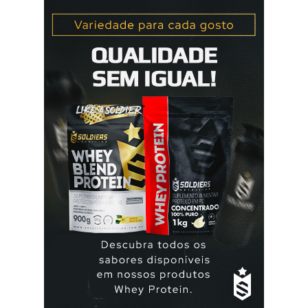
mulher deve tomar um comprimido por dia, seguindo
a ordem da cartela ou blister. No final da cartela ou blister
deve fazer uma pausa de 7 dias, para menstruar. A mulher
que usa a elani ciclo® pode ter que tomar seguida, deve
seguir a recomendação de seu médico. A yasmin® e elani
ciclo® são iguais? Sim são, ambas as pílulas têm a
mesma composição hormonal, apesar da yasmin ® ter
menos comprimidos, 21 comprimidos por carte...