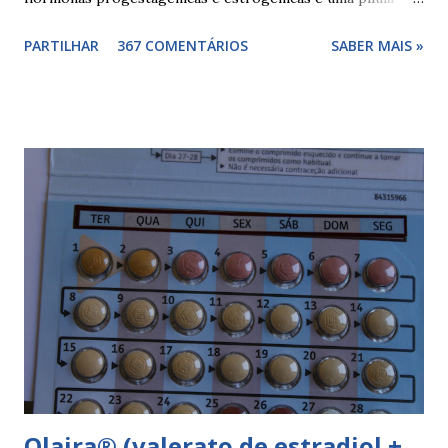
combinada, para além das hormonas tem outros
PARTILHAR
367 COMENTÁRIOS
SABER MAIS »
componentes. Composição da yasminelle®: lactose mono-
hidratada, amido de milho, estearato de magnésio (E470b),
hipromelose (E464), talco (E553b), dióxido de titânio (E171),
vermelho óxido de ferro (E172). Como tomar a yasminelle®
A pilula yasminelle® deve ser tomada todos os dias, no
mesmo horário, durante 21 dias, após os quais deve fazer 7
dias de pausa (semana de descanso ou pausa), durante estes
7 dias descerá o período menstrual, normalmente no 3° ou
4° dia da pausa. As caixas seguintes deverão ser tomadas
seguindo o esquema 1+7+21+7+21.... . Como iniciar a
yasminelle® Para iniciar a pilula yasminelle® a mulher deve
esperar pelo primeiro dia da menstruação e iniciar a pilula
correspondente ao dia...
Qlaira® (valerato de estradiol +