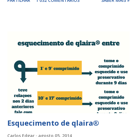
PARTILHAR
1 032 COMENTÁRIOS
SABER MAIS »
surgir devido às relações sexuais (gestos ou actos mais
bruscos), penetração sem lubrificação ( secura vaginal ), uso
de tampões ou pensos muito absorventes (roçar no penso),
fistulas vaginais, menopausa , vaginites , ducha vaginais ,
alguns medicamentos (secam mais a vagina - secura ) ou uso
de roupa sintética, entre outras. Como tratar as fissuras
nos lábios vaginais A mulher deve suspender as relações
sexuais durante 4 dias, aplicar pomada pastosa de vitamina
A e óxido de zinco, fazer a higiene intima duas vezes ao dia
com sabonete de pH neutro e quando retomar as relações
sexuais deverá garantir que a ferida está cicatrizada e que
está lubrificada, se necessário usar um lubrific...
Esquecimento de qlaira®
Carlos Edgar
agosto 05, 2014