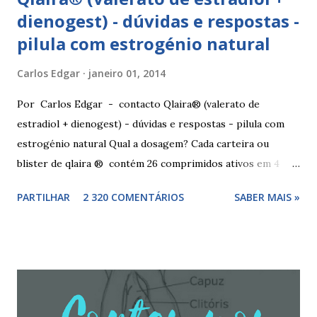
dienogest) - dúvidas e respostas -
pilula com estrogénio natural
Carlos Edgar
janeiro 01, 2014
Por Carlos Edgar - contacto Qlaira® (valerato de
estradiol + dienogest) - dúvidas e respostas - pilula com
estrogénio natural Qual a dosagem? Cada carteira ou
blister de qlaira ® contém 26 comprimidos ativos em 4
cores diferentes nas linhas 1, 2, 3 e 4, assim como 2
PARTILHAR
2 320 COMENTÁRIOS
SABER MAIS »
comprimidos inativos brancos na linha 4. Dosagem
hormonal por cor: 2 comprimidos amarelo escuros, contêm
3 mg de valerato de estradiol (estrogénio natural) 5
comprimidos vermelho médios, contêm 2 mg de valerato de
estradiol (estrogénio natural) e 2 mg de dienogest 17
comprimidos amarelo claros, contêm 2 mg de valerato de