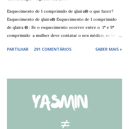
Esquecimento de 1 comprimido de qlaira® o que fazer?
Esquecimento de qlaira® Esquecimento de 1 comprimido
de qlaira ® : Se o esquecimento ocorrer entre o 1° e 9°
comprimido a mulher deve contatar o seu médico, se teve
relações nos dias antes ao esquecimento, ou tomar o(s)
PARTILHAR
291 COMENTÁRIOS
SABER MAIS »
comprimido(s) esquecidos, continuar a tomar os restantes
à hora habitual e usar preservativo nos 9 dias seguintes,
caso não tenha tido relações nos dias anteriores ao dia do
esquecimento. Se o esquecimento ocorrer entre o 10° e o
17° comprimido a mulher deve tomar o comprimido
esquecido e usar preservativo durante os 9 dias seguintes.
Se o esquecimento ocorrer entre o 18° e o 24°
comprimido a mulher deve iniciar nova cartela ou carteira
de qlaira ® e usar preservativo nos 9 dias seguintes. Se o
esquecimento ocorrer entre o 25° e o 26° comprimido a