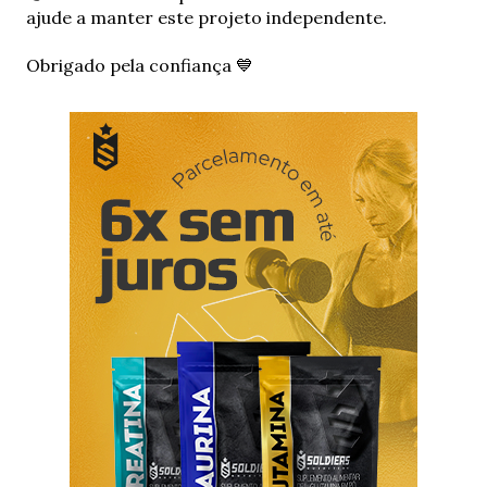
o
ajude a manter este projeto independente.
m
e
Obrigado pela confiança 💙
n
t
á
r
i
o