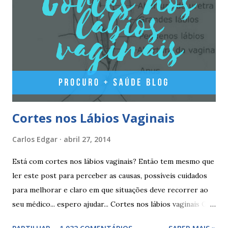
estradiol (estrogénio natural) e 3 mg de dienogest 2
comprimidos vermelho escuros, contêm 1 mg de valerato
de estradiol (estrogénio natural) 2 comprimidos brancos
não têm hormonas (correspondem ao período de pausa).
Outros componentes: lactose mono-hidratada, amido de
milho, amido d...
Cortes nos Lábios Vaginais
Carlos Edgar
abril 27, 2014
Está com cortes nos lábios vaginais? Então tem mesmo que
ler este post para perceber as causas, possíveis cuidados
para melhorar e claro em que situações deve recorrer ao
seu médico... espero ajudar... Cortes nos lábios vaginais Os
cortes ou fissuras nos lábios vaginais são comuns e podem