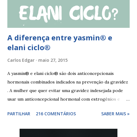
mulher deve tomar o comprimido esquecido e continuar
tomando os restantes. Se...
A diferença entre yasmin® e
elani ciclo®
Carlos Edgar
maio 27, 2015
A yasmin® e elani ciclo® são dois anticoncepcionais
hormonais combinados indicados na prevenção da gravidez
. A mulher que quer evitar uma gravidez indesejada pode
usar um anticoncepcional hormonal com estrogénios e
progesterona sintéticos, como yasmin® e elani ciclo® ,
PARTILHAR
216 COMENTÁRIOS
SABER MAIS »
para não correr riscos. Os anticoncepcionais yasmin® e
elani ciclo® devem seu iniciados, pela primeira vez,
no primeiro dia da menstruação e posteriormente a