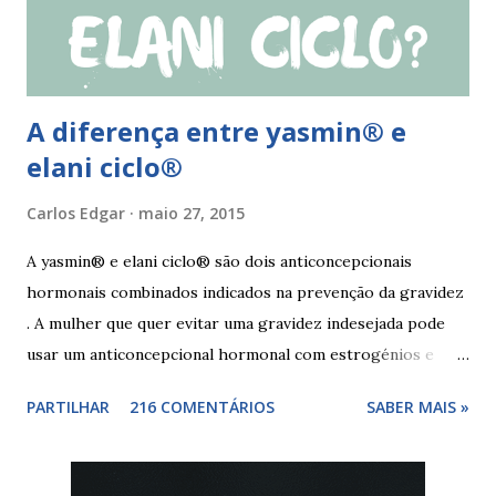
mulher deve tomar o comprimido esquecido e continuar
tomando os restantes. Se...
A diferença entre yasmin® e
elani ciclo®
Carlos Edgar
maio 27, 2015
A yasmin® e elani ciclo® são dois anticoncepcionais
hormonais combinados indicados na prevenção da gravidez
. A mulher que quer evitar uma gravidez indesejada pode
usar um anticoncepcional hormonal com estrogénios e
progesterona sintéticos, como yasmin® e elani ciclo® ,
PARTILHAR
216 COMENTÁRIOS
SABER MAIS »
para não correr riscos. Os anticoncepcionais yasmin® e
elani ciclo® devem seu iniciados, pela primeira vez,
no primeiro dia da menstruação e posteriormente a