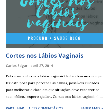
estradiol (estrogénio natural) e 3 mg de dienogest 2
comprimidos vermelho escuros, contêm 1 mg de valerato
de estradiol (estrogénio natural) 2 comprimidos brancos
não têm hormonas (correspondem ao período de pausa).
Outros componentes: lactose mono-hidratada, amido de
milho, amido d...
Cortes nos Lábios Vaginais
Carlos Edgar
abril 27, 2014
Está com cortes nos lábios vaginais? Então tem mesmo que
ler este post para perceber as causas, possíveis cuidados
para melhorar e claro em que situações deve recorrer ao
seu médico... espero ajudar... Cortes nos lábios vaginais Os
cortes ou fissuras nos lábios vaginais são comuns e podem
PARTILHAR
1 032 COMENTÁRIOS
SABER MAIS »