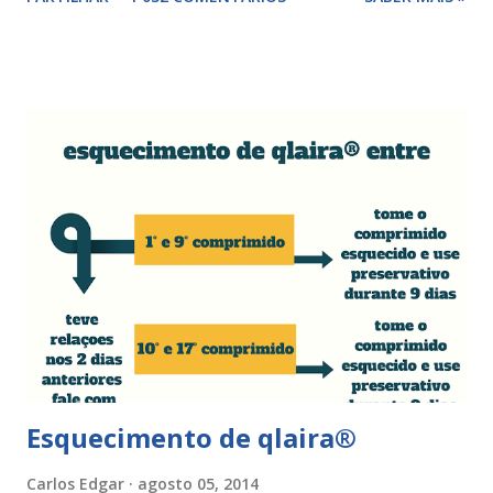
surgir devido às relações sexuais (gestos ou actos mais
bruscos), penetração sem lubrificação ( secura vaginal ), uso
de tampões ou pensos muito absorventes (roçar no penso),
fistulas vaginais, menopausa , vaginites , ducha vaginais ,
alguns medicamentos (secam mais a vagina - secura ) ou uso
de roupa sintética, entre outras. Como tratar as fissuras
nos lábios vaginais A mulher deve suspender as relações
sexuais durante 4 dias, aplicar pomada pastosa de vitamina
A e óxido de zinco, fazer a higiene intima duas vezes ao dia
com sabonete de pH neutro e quando retomar as relações
sexuais deverá garantir que a ferida está cicatrizada e que
está lubrificada, se necessário usar um lubrific...
Esquecimento de qlaira®
Carlos Edgar
agosto 05, 2014