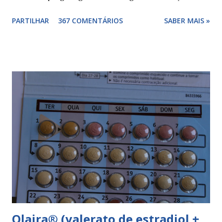
combinada, para além das hormonas tem outros
PARTILHAR
367 COMENTÁRIOS
SABER MAIS »
componentes. Composição da yasminelle®: lactose mono-
hidratada, amido de milho, estearato de magnésio (E470b),
hipromelose (E464), talco (E553b), dióxido de titânio (E171),
vermelho óxido de ferro (E172). Como tomar a yasminelle®
A pilula yasminelle® deve ser tomada todos os dias, no
mesmo horário, durante 21 dias, após os quais deve fazer 7
dias de pausa (semana de descanso ou pausa), durante estes
7 dias descerá o período menstrual, normalmente no 3° ou
4° dia da pausa. As caixas seguintes deverão ser tomadas
seguindo o esquema 1+7+21+7+21.... . Como iniciar a
yasminelle® Para iniciar a pilula yasminelle® a mulher deve
esperar pelo primeiro dia da menstruação e iniciar a pilula
correspondente ao dia...
Qlaira® (valerato de estradiol +