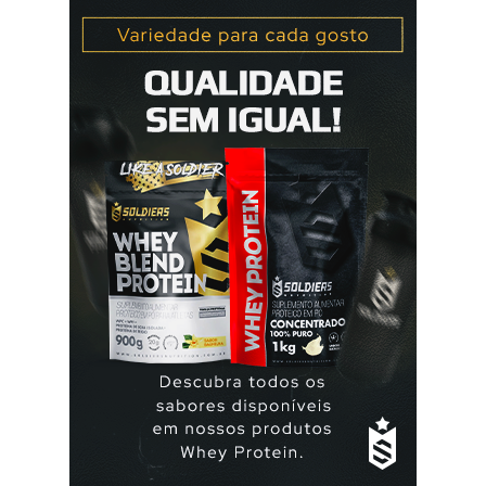
mulher deve tomar um comprimido por dia, seguindo
a ordem da cartela ou blister. No final da cartela ou blister
deve fazer uma pausa de 7 dias, para menstruar. A mulher
que usa a elani ciclo® pode ter que tomar seguida, deve
seguir a recomendação de seu médico. A yasmin® e elani
ciclo® são iguais? Sim são, ambas as pílulas têm a
mesma composição hormonal, apesar da yasmin ® ter
menos comprimidos, 21 comprimidos por carte...