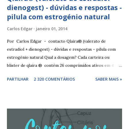
dienogest) - dúvidas e respostas -
pilula com estrogénio natural
Carlos Edgar
janeiro 01, 2014
Por Carlos Edgar - contacto Qlaira® (valerato de
estradiol + dienogest) - dúvidas e respostas - pilula com
estrogénio natural Qual a dosagem? Cada carteira ou
blister de qlaira ® contém 26 comprimidos ativos em 4
cores diferentes nas linhas 1, 2, 3 e 4, assim como 2
PARTILHAR
2 320 COMENTÁRIOS
SABER MAIS »
comprimidos inativos brancos na linha 4. Dosagem
hormonal por cor: 2 comprimidos amarelo escuros, contêm
3 mg de valerato de estradiol (estrogénio natural) 5
comprimidos vermelho médios, contêm 2 mg de valerato de
estradiol (estrogénio natural) e 2 mg de dienogest 17
comprimidos amarelo claros, contêm 2 mg de valerato de