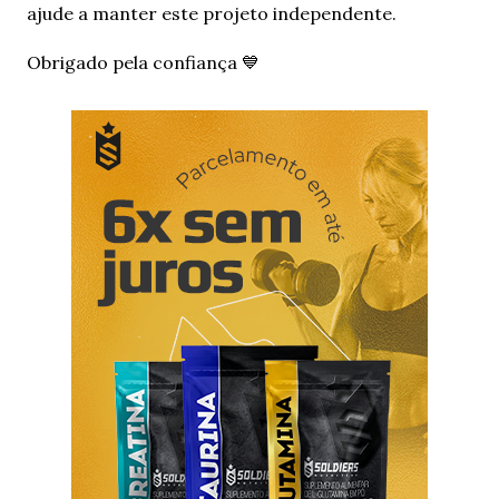
o
ajude a manter este projeto independente.
m
e
Obrigado pela confiança 💙
n
t
á
r
i
o