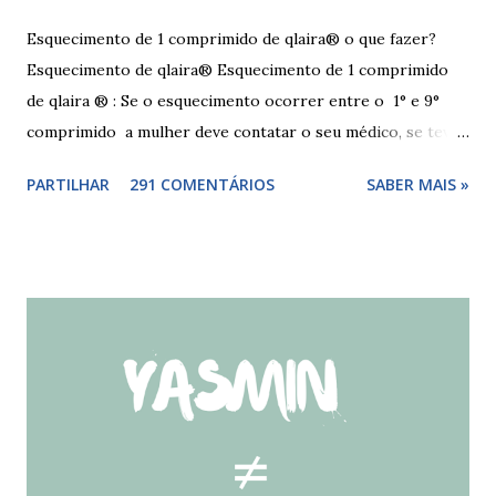
Esquecimento de 1 comprimido de qlaira® o que fazer?
Esquecimento de qlaira® Esquecimento de 1 comprimido
de qlaira ® : Se o esquecimento ocorrer entre o 1° e 9°
comprimido a mulher deve contatar o seu médico, se teve
relações nos dias antes ao esquecimento, ou tomar o(s)
PARTILHAR
291 COMENTÁRIOS
SABER MAIS »
comprimido(s) esquecidos, continuar a tomar os restantes
à hora habitual e usar preservativo nos 9 dias seguintes,
caso não tenha tido relações nos dias anteriores ao dia do
esquecimento. Se o esquecimento ocorrer entre o 10° e o
17° comprimido a mulher deve tomar o comprimido
esquecido e usar preservativo durante os 9 dias seguintes.
Se o esquecimento ocorrer entre o 18° e o 24°
comprimido a mulher deve iniciar nova cartela ou carteira
de qlaira ® e usar preservativo nos 9 dias seguintes. Se o
esquecimento ocorrer entre o 25° e o 26° comprimido a