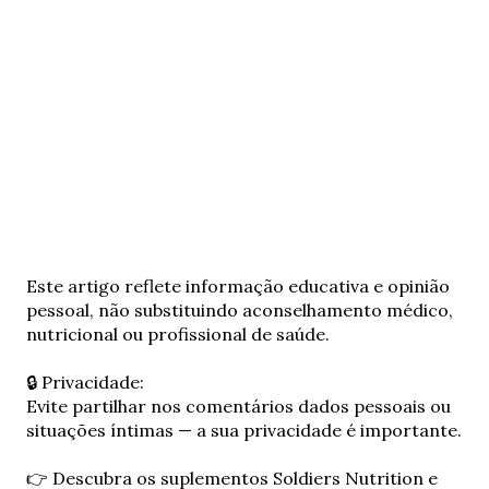
E
Este artigo reflete informação educativa e opinião
n
pessoal, não substituindo aconselhamento médico,
v
nutricional ou profissional de saúde.
i
a
🔒 Privacidade:
r
Evite partilhar nos comentários dados pessoais ou
u
situações íntimas — a sua privacidade é importante.
m
c
👉 Descubra os suplementos Soldiers Nutrition e