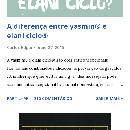
tomando os restantes. Se...
A diferença entre yasmin® e
elani ciclo®
Carlos Edgar
maio 27, 2015
A yasmin® e elani ciclo® são dois anticoncepcionais
hormonais combinados indicados na prevenção da gravidez
. A mulher que quer evitar uma gravidez indesejada pode
usar um anticoncepcional hormonal com estrogénios e
progesterona sintéticos, como yasmin® e elani ciclo® ,
PARTILHAR
216 COMENTÁRIOS
SABER MAIS »
para não correr riscos. Os anticoncepcionais yasmin® e
elani ciclo® devem seu iniciados, pela primeira vez,
no primeiro dia da menstruação e posteriormente a
mulher deve tomar um comprimido por dia, seguindo