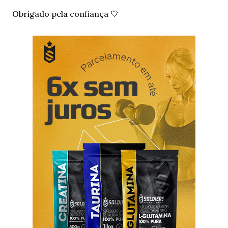
m
e
Obrigado pela confiança 💙
n
t
á
r
i
o