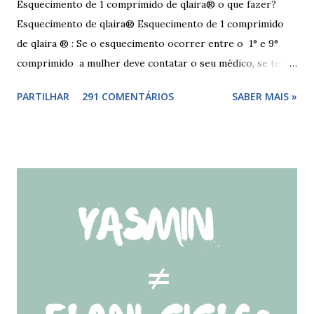
Esquecimento de 1 comprimido de qlaira® o que fazer?
Esquecimento de qlaira® Esquecimento de 1 comprimido
de qlaira ® : Se o esquecimento ocorrer entre o 1° e 9°
comprimido a mulher deve contatar o seu médico, se teve
relações nos dias antes ao esquecimento, ou tomar o(s)
PARTILHAR
291 COMENTÁRIOS
SABER MAIS »
comprimido(s) esquecidos, continuar a tomar os restantes
à hora habitual e usar preservativo nos 9 dias seguintes,
caso não tenha tido relações nos dias anteriores ao dia do
esquecimento. Se o esquecimento ocorrer entre o 10° e o
17° comprimido a mulher deve tomar o comprimido
esquecido e usar preservativo durante os 9 dias seguintes.
Se o esquecimento ocorrer entre o 18° e o 24°
comprimido a mulher deve iniciar nova cartela ou carteira
de qlaira ® e usar preservativo nos 9 dias seguintes. Se o
esquecimento ocorrer entre o 25° e o 26° comprimido a
mulher deve tomar o comprimido esquecido e continuar