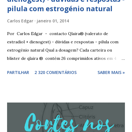
pilula com estrogénio natural
Carlos Edgar
janeiro 01, 2014
Por Carlos Edgar - contacto Qlaira® (valerato de
estradiol + dienogest) - dúvidas e respostas - pilula com
estrogénio natural Qual a dosagem? Cada carteira ou
blister de qlaira ® contém 26 comprimidos ativos em 4
cores diferentes nas linhas 1, 2, 3 e 4, assim como 2
PARTILHAR
2 320 COMENTÁRIOS
SABER MAIS »
comprimidos inativos brancos na linha 4. Dosagem
hormonal por cor: 2 comprimidos amarelo escuros, contêm
3 mg de valerato de estradiol (estrogénio natural) 5
comprimidos vermelho médios, contêm 2 mg de valerato de
estradiol (estrogénio natural) e 2 mg de dienogest 17
comprimidos amarelo claros, contêm 2 mg de valerato de
estradiol (estrogénio natural) e 3 mg de dienogest 2