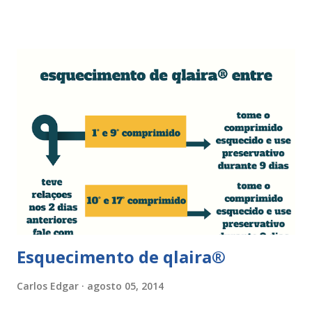
bruscos), penetração sem lubrificação ( secura vaginal ), uso
de tampões ou pensos muito absorventes (roçar no penso),
fistulas vaginais, menopausa , vaginites , ducha vaginais ,
alguns medicamentos (secam mais a vagina - secura ) ou uso
de roupa sintética, entre outras. Como tratar as fissuras
nos lábios vaginais A mulher deve suspender as relações
sexuais durante 4 dias, aplicar pomada pastosa de vitamina
A e óxido de zinco, fazer a higiene intima duas vezes ao dia
com sabonete de pH neutro e quando retomar as relações
sexuais deverá garantir que a ferida está cicatrizada e que
está lubrificada, se necessário usar um lubrific...
Esquecimento de qlaira®
Carlos Edgar
agosto 05, 2014