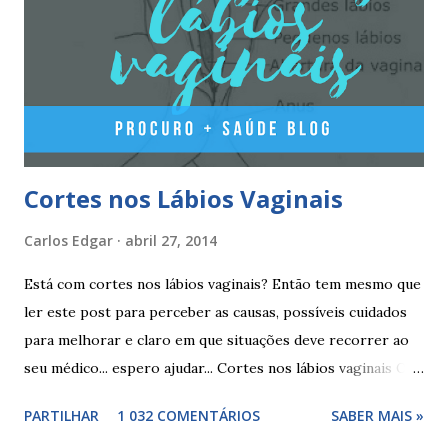
comprimidos vermelho escuros, contêm 1 mg de valerato
de estradiol (estrogénio natural) 2 comprimidos brancos
não têm hormonas (correspondem ao período de pausa).
Outros componentes: lactose mono-hidratada, amido de
milho, amido d...
Cortes nos Lábios Vaginais
Carlos Edgar
abril 27, 2014
Está com cortes nos lábios vaginais? Então tem mesmo que
ler este post para perceber as causas, possíveis cuidados
para melhorar e claro em que situações deve recorrer ao
seu médico... espero ajudar... Cortes nos lábios vaginais Os
cortes ou fissuras nos lábios vaginais são comuns e podem
PARTILHAR
1 032 COMENTÁRIOS
SABER MAIS »
surgir devido às relações sexuais (gestos ou actos mais