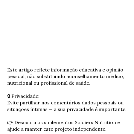
E
Este artigo reflete informação educativa e opinião
n
pessoal, não substituindo aconselhamento médico,
v
nutricional ou profissional de saúde.
i
a
🔒 Privacidade:
r
Evite partilhar nos comentários dados pessoais ou
u
situações íntimas — a sua privacidade é importante.
m
c
👉 Descubra os suplementos Soldiers Nutrition e
o
ajude a manter este projeto independente.