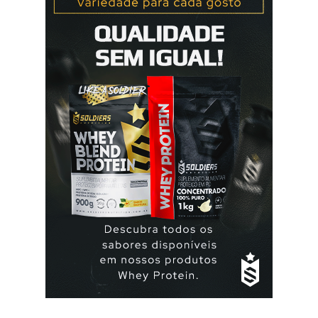
a ordem da cartela ou blister. No final da cartela ou blister
deve fazer uma pausa de 7 dias, para menstruar. A mulher
que usa a elani ciclo® pode ter que tomar seguida, deve
seguir a recomendação de seu médico. A yasmin® e elani
ciclo® são iguais? Sim são, ambas as pílulas têm a
mesma composição hormonal, apesar da yasmin ® ter
menos comprimidos, 21 comprimidos por carte...