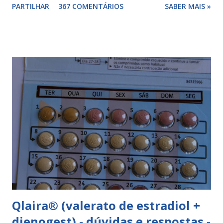
PARTILHAR
367 COMENTÁRIOS
SABER MAIS »
componentes. Composição da yasminelle®: lactose mono-
hidratada, amido de milho, estearato de magnésio (E470b),
hipromelose (E464), talco (E553b), dióxido de titânio (E171),
vermelho óxido de ferro (E172). Como tomar a yasminelle®
A pilula yasminelle® deve ser tomada todos os dias, no
mesmo horário, durante 21 dias, após os quais deve fazer 7
dias de pausa (semana de descanso ou pausa), durante estes
7 dias descerá o período menstrual, normalmente no 3° ou
4° dia da pausa. As caixas seguintes deverão ser tomadas
seguindo o esquema 1+7+21+7+21.... . Como iniciar a
yasminelle® Para iniciar a pilula yasminelle® a mulher deve
esperar pelo primeiro dia da menstruação e iniciar a pilula
correspondente ao dia...
Qlaira® (valerato de estradiol +
dienogest) - dúvidas e respostas -