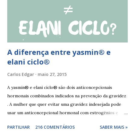
de qlaira ® e usar preservativo nos 9 dias seguintes. Se o
esquecimento ocorrer entre o 25° e o 26° comprimido a
mulher deve tomar o comprimido esquecido e continuar
tomando os restantes. Se...
A diferença entre yasmin® e
elani ciclo®
Carlos Edgar
maio 27, 2015
A yasmin® e elani ciclo® são dois anticoncepcionais
hormonais combinados indicados na prevenção da gravidez
. A mulher que quer evitar uma gravidez indesejada pode
usar um anticoncepcional hormonal com estrogénios e
progesterona sintéticos, como yasmin® e elani ciclo® ,
PARTILHAR
216 COMENTÁRIOS
SABER MAIS »
para não correr riscos. Os anticoncepcionais yasmin® e