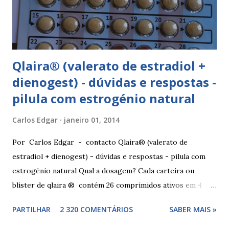
Qlaira® (valerato de estradiol +
dienogest) - dúvidas e respostas -
pilula com estrogénio natural
Carlos Edgar
janeiro 01, 2014
Por Carlos Edgar - contacto Qlaira® (valerato de
estradiol + dienogest) - dúvidas e respostas - pilula com
estrogénio natural Qual a dosagem? Cada carteira ou
blister de qlaira ® contém 26 comprimidos ativos em 4
cores diferentes nas linhas 1, 2, 3 e 4, assim como 2
PARTILHAR
2 320 COMENTÁRIOS
SABER MAIS »
comprimidos inativos brancos na linha 4. Dosagem
hormonal por cor: 2 comprimidos amarelo escuros, contêm