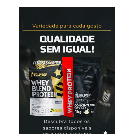
elani ciclo® devem seu iniciados, pela primeira vez,
no primeiro dia da menstruação e posteriormente a
mulher deve tomar um comprimido por dia, seguindo
a ordem da cartela ou blister. No final da cartela ou blister
deve fazer uma pausa de 7 dias, para menstruar. A mulher
que usa a elani ciclo® pode ter que tomar seguida, deve
seguir a recomendação de seu médico. A yasmin® e elani
ciclo® são iguais? Sim são, ambas as pílulas têm a
mesma composição hormonal, apesar da yasmin ® ter
menos comprimidos, 21 comprimidos por carte...