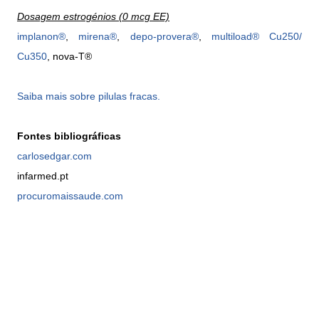
Dosagem estrogénios (0 mcg EE)
implanon®
,
mirena®
,
depo-provera®
,
multiload
®
Cu250/
Cu350
, nova-T®
Saiba mais sobre pilulas fracas.
Fontes bibliográficas
carlosedgar.com
infarmed.pt
procuromaissaude.com