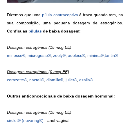
Dizemos que uma
pílula contraceptiva
é fraca quando tem, na
sua composição, uma pequena dosagem de estrogénios.
Confira as
pílulas
de baixa dosagem:
Dosagem estrogénios (15 mcg EE)
minesse®
,
microgeste®
,
zoely®
,
adoless
®
,
minima
®
,
tantin
®
Dosagem estrogénios (0 mcg EE)
cerazette®
,
nactali
®
,
diamilla
®
,
juliet
®
,
azalia
®
Outros anticoncecionais de baixa dosagem hormonal:
Dosagem estrogénios (15 mcg EE)
circlet® (nuvaring®)
- anel vaginal