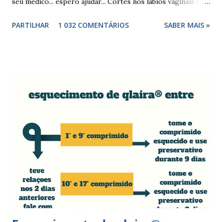
seu médico... espero ajudar... Cortes nos lábios vaginais Os
cortes ou fissuras nos lábios vaginais são comuns e podem
PARTILHAR
1 032 COMENTÁRIOS
SABER MAIS »
surgir devido às relações sexuais (gestos ou actos mais
bruscos), penetração sem lubrificação ( secura vaginal ), uso
de tampões ou pensos muito absorventes (roçar no penso),
fistulas vaginais, menopausa , vaginites , ducha vaginais ,
alguns medicamentos (secam mais a vagina - secura ) ou uso
de roupa sintética, entre outras. Como tratar as fissuras
nos lábios vaginais A mulher deve suspender as relações
sexuais durante 4 dias, aplicar pomada pastosa de vitamina
A e óxido de zinco, fazer a higiene intima duas vezes ao dia
com sabonete de pH neutro e quando retomar as relações
sexuais deverá garantir que a ferida está cicatrizada e que
está lubrificada, se necessário usar um lubrific...