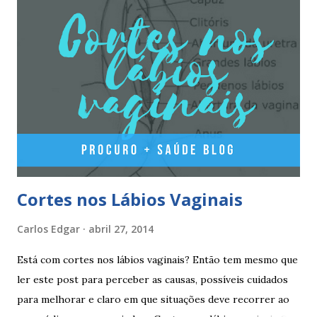
A pilula yasminelle® deve ser tomada todos os dias, no
mesmo horário, durante 21 dias, após os quais deve fazer 7
dias de pausa (semana de descanso ou pausa), durante estes
7 dias descerá o período menstrual, normalmente no 3° ou
4° dia da pausa. As caixas seguintes deverão ser tomadas
seguindo o esquema 1+7+21+7+21.... . Como iniciar a
yasminelle® Para iniciar a pilula yasminelle® a mulher deve
esperar pelo primeiro dia da menstruação e iniciar a pilula
correspondente ao dia...
Cortes nos Lábios Vaginais
Carlos Edgar
abril 27, 2014
Está com cortes nos lábios vaginais? Então tem mesmo que
ler este post para perceber as causas, possíveis cuidados
para melhorar e claro em que situações deve recorrer ao