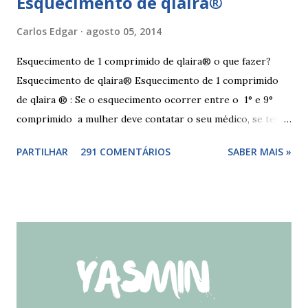
Esquecimento de qlaira®
Carlos Edgar
agosto 05, 2014
Esquecimento de 1 comprimido de qlaira® o que fazer?
Esquecimento de qlaira® Esquecimento de 1 comprimido
de qlaira ® : Se o esquecimento ocorrer entre o 1° e 9°
comprimido a mulher deve contatar o seu médico, se teve
relações nos dias antes ao esquecimento, ou tomar o(s)
PARTILHAR
291 COMENTÁRIOS
SABER MAIS »
comprimido(s) esquecidos, continuar a tomar os restantes
à hora habitual e usar preservativo nos 9 dias seguintes,
caso não tenha tido relações nos dias anteriores ao dia do
esquecimento. Se o esquecimento ocorrer entre o 10° e o
17° comprimido a mulher deve tomar o comprimido
esquecido e usar preservativo durante os 9 dias seguintes.
Se o esquecimento ocorrer entre o 18° e o 24°
comprimido a mulher deve iniciar nova cartela ou carteira