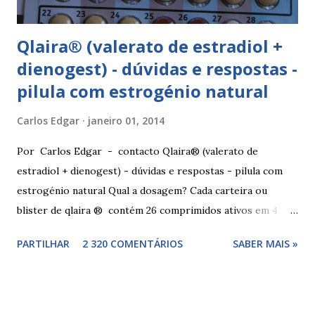
Qlaira® (valerato de estradiol +
dienogest) - dúvidas e respostas -
pilula com estrogénio natural
Carlos Edgar
janeiro 01, 2014
Por Carlos Edgar - contacto Qlaira® (valerato de
estradiol + dienogest) - dúvidas e respostas - pilula com
estrogénio natural Qual a dosagem? Cada carteira ou
blister de qlaira ® contém 26 comprimidos ativos em 4
cores diferentes nas linhas 1, 2, 3 e 4, assim como 2
PARTILHAR
2 320 COMENTÁRIOS
SABER MAIS »
comprimidos inativos brancos na linha 4. Dosagem
hormonal por cor: 2 comprimidos amarelo escuros, contêm
3 mg de valerato de estradiol (estrogénio natural) 5
comprimidos vermelho médios, contêm 2 mg de valerato de