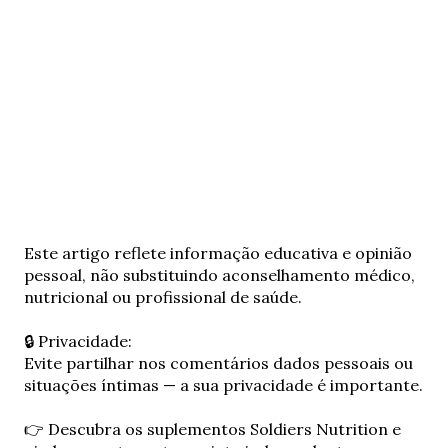
E
Este artigo reflete informação educativa e opinião
n
pessoal, não substituindo aconselhamento médico,
v
nutricional ou profissional de saúde.
i
a
🔒 Privacidade:
r
Evite partilhar nos comentários dados pessoais ou
u
situações íntimas — a sua privacidade é importante.
m
c
👉 Descubra os suplementos Soldiers Nutrition e