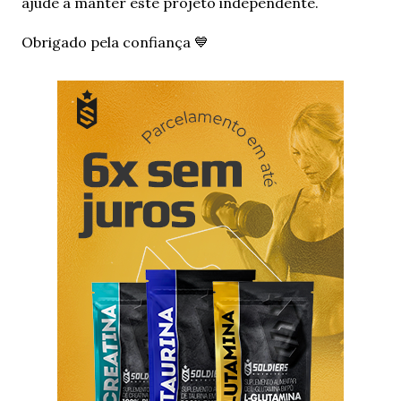
o
ajude a manter este projeto independente.
m
e
Obrigado pela confiança 💙
n
t
á
r
i
o