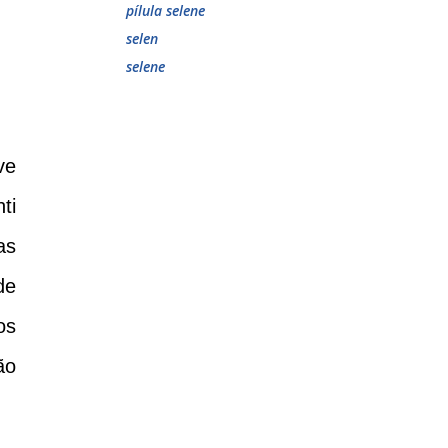
pílula selene
selen
selene
ve
ti
as
de
os
ão