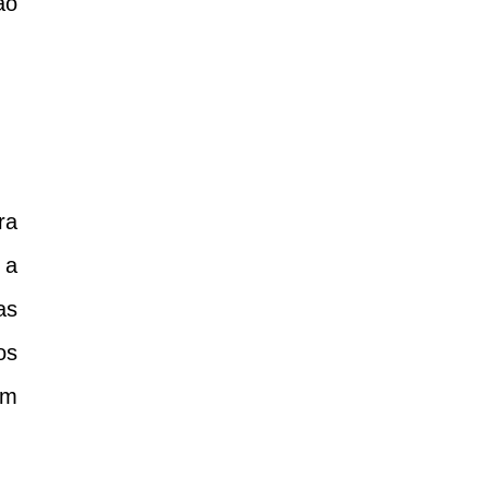
ão
ra
 a
as
os
um