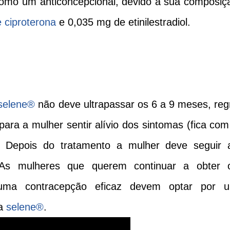
mo um anticoncepcional, devido à sua c
omposiç
 ciproterona
e 0,035 mg de etinilestradiol.
selene
®
não deve ultrapassar os 6 a 9 meses, reg
para a mulher sentir alívio dos sintomas (fica com
. Depois do tratamento a mulher deve seguir 
 As mulheres que querem continuar a obter 
 uma contracepção eficaz devem optar por 
a
selene
®
.