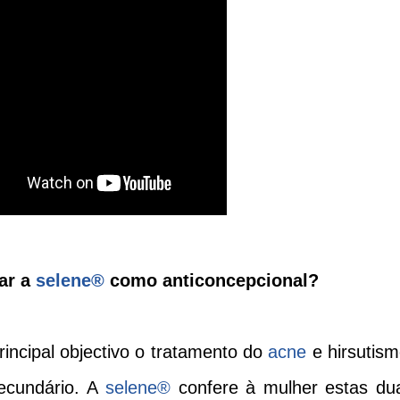
ar a
selene®
como anticoncepcional?
ncipal objectivo o tratamento do
acne
e hirsutism
ecundário. A
selene®
confere à mulher estas du