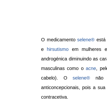
O medicamento
selene®
está 
e
hirsutismo
em mulheres em
androgénica diminuindo as cara
masculinas como o
acne
, pe
cabelo). O
selene
®
não d
anticoncepcionais, pois a su
contracetiva.