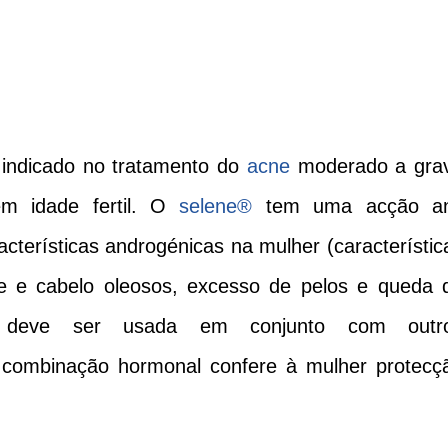
indicado no tratamento do
acne
moderado a gra
 idade fertil. O
selene
®
tem uma acção an
cterísticas androgénicas na mulher (característic
le e cabelo oleosos, excesso de pelos e queda 
eve ser usada em conjunto com outr
a combinação hormonal confere à mulher protecç