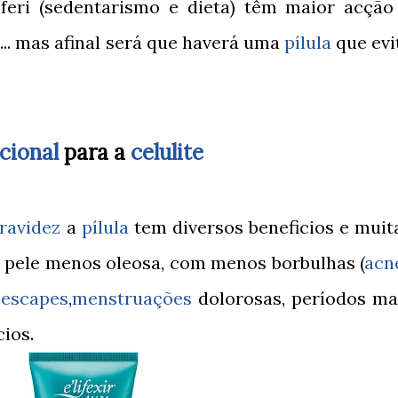
eferi (sedentarismo e dieta) têm maior acção
a
... mas afinal será que haverá uma
pílula
que evi
cional
para a
celulite
ravidez
a
pílula
tem diversos beneficios e muit
 pele menos oleosa, com menos borbulhas (
acn
r
escapes
,
menstruações
dolorosas, períodos ma
cios.