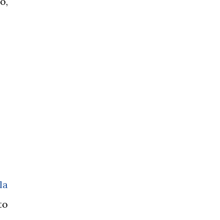
o,
la
to