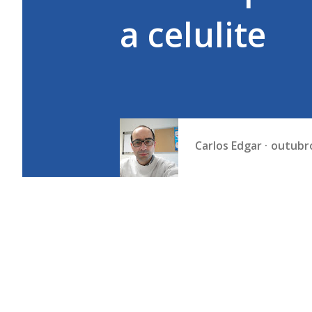
a celulite
Carlos Edgar
outubro