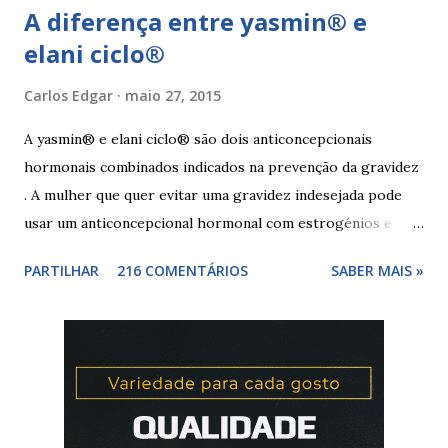
A diferença entre yasmin® e
elani ciclo®
Carlos Edgar
maio 27, 2015
A yasmin® e elani ciclo® são dois anticoncepcionais
hormonais combinados indicados na prevenção da gravidez
. A mulher que quer evitar uma gravidez indesejada pode
usar um anticoncepcional hormonal com estrogénios e
progesterona sintéticos, como yasmin® e elani ciclo® ,
PARTILHAR
216 COMENTÁRIOS
SABER MAIS »
para não correr riscos. Os anticoncepcionais yasmin® e
elani ciclo® devem seu iniciados, pela primeira vez,
no primeiro dia da menstruação e posteriormente a
mulher deve tomar um comprimido por dia, seguindo
a ordem da cartela ou blister. No final da cartela ou blister
deve fazer uma pausa de 7 dias, para menstruar. A mulher
que usa a elani ciclo® pode ter que tomar seguida, deve