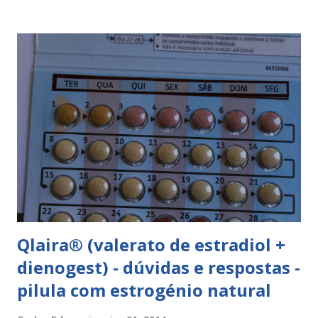
hipromelose (E464), talco (E553b), dióxido de titânio (E171),
vermelho óxido de ferro (E172). Como tomar a yasminelle®
A pilula yasminelle® deve ser tomada todos os dias, no
mesmo horário, durante 21 dias, após os quais deve fazer 7
dias de pausa (semana de descanso ou pausa), durante estes
7 dias descerá o período menstrual, normalmente no 3° ou
4° dia da pausa. As caixas seguintes deverão ser tomadas
seguindo o esquema 1+7+21+7+21.... . Como iniciar a
yasminelle® Para iniciar a pilula yasminelle® a mulher deve
esperar pelo primeiro dia da menstruação e iniciar a pilula
correspondente ao dia...
Qlaira® (valerato de estradiol +
dienogest) - dúvidas e respostas -
pilula com estrogénio natural