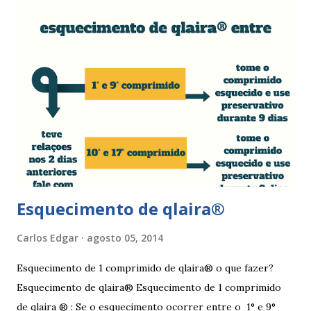
alguns medicamentos (secam mais a vagina - secura ) ou uso
de roupa sintética, entre outras. Como tratar as fissuras
nos lábios vaginais A mulher deve suspender as relações
sexuais durante 4 dias, aplicar pomada pastosa de vitamina
A e óxido de zinco, fazer a higiene intima duas vezes ao dia
com sabonete de pH neutro e quando retomar as relações
sexuais deverá garantir que a ferida está cicatrizada e que
está lubrificada, se necessário usar um lubrific...
Esquecimento de qlaira®
Carlos Edgar
agosto 05, 2014
Esquecimento de 1 comprimido de qlaira® o que fazer?
Esquecimento de qlaira® Esquecimento de 1 comprimido
de qlaira ® : Se o esquecimento ocorrer entre o 1° e 9°