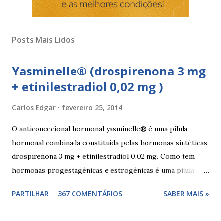
Posts Mais Lidos
Yasminelle® (drospirenona 3 mg
+ etinilestradiol 0,02 mg )
Carlos Edgar
fevereiro 25, 2014
O anticoncecional hormonal yasminelle® é uma pilula
hormonal combinada constituída pelas hormonas sintéticas
drospirenona 3 mg + etinilestradiol 0,02 mg. Como tem
hormonas progestagénicas e estrogénicas é uma pilula
combinada, para além das hormonas tem outros
PARTILHAR
367 COMENTÁRIOS
SABER MAIS »
componentes. Composição da yasminelle®: lactose mono-
hidratada, amido de milho, estearato de magnésio (E470b),