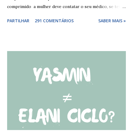
comprimido a mulher deve contatar o seu médico, se teve
relações nos dias antes ao esquecimento, ou tomar o(s)
PARTILHAR
291 COMENTÁRIOS
SABER MAIS »
comprimido(s) esquecidos, continuar a tomar os restantes
à hora habitual e usar preservativo nos 9 dias seguintes,
caso não tenha tido relações nos dias anteriores ao dia do
esquecimento. Se o esquecimento ocorrer entre o 10° e o
17° comprimido a mulher deve tomar o comprimido
esquecido e usar preservativo durante os 9 dias seguintes.
Se o esquecimento ocorrer entre o 18° e o 24°
comprimido a mulher deve iniciar nova cartela ou carteira
de qlaira ® e usar preservativo nos 9 dias seguintes. Se o
esquecimento ocorrer entre o 25° e o 26° comprimido a
mulher deve tomar o comprimido esquecido e continuar
tomando os restantes. Se...