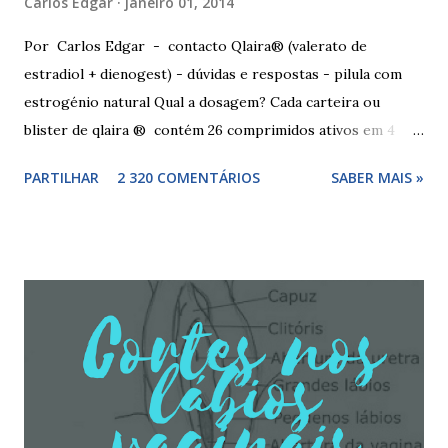
Carlos Edgar
janeiro 01, 2014
Por Carlos Edgar - contacto Qlaira® (valerato de
estradiol + dienogest) - dúvidas e respostas - pilula com
estrogénio natural Qual a dosagem? Cada carteira ou
blister de qlaira ® contém 26 comprimidos ativos em 4
cores diferentes nas linhas 1, 2, 3 e 4, assim como 2
PARTILHAR
2 320 COMENTÁRIOS
SABER MAIS »
comprimidos inativos brancos na linha 4. Dosagem
hormonal por cor: 2 comprimidos amarelo escuros, contêm
3 mg de valerato de estradiol (estrogénio natural) 5
comprimidos vermelho médios, contêm 2 mg de valerato de
estradiol (estrogénio natural) e 2 mg de dienogest 17
comprimidos amarelo claros, contêm 2 mg de valerato de
estradiol (estrogénio natural) e 3 mg de dienogest 2
comprimidos vermelho escuros, contêm 1 mg de valerato
de estradiol (estrogénio natural) 2 comprimidos brancos
não têm hormonas (correspondem ao período de pausa).