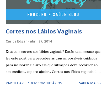
Outros componentes: lactose mono-hidratada, amido de
milho, amido d...
Cortes nos Lábios Vaginais
Carlos Edgar
abril 27, 2014
Está com cortes nos lábios vaginais? Então tem mesmo que
ler este post para perceber as causas, possíveis cuidados
para melhorar e claro em que situações deve recorrer ao
seu médico... espero ajudar... Cortes nos lábios vaginais Os
cortes ou fissuras nos lábios vaginais são comuns e podem
PARTILHAR
1 032 COMENTÁRIOS
SABER MAIS »
surgir devido às relações sexuais (gestos ou actos mais
bruscos), penetração sem lubrificação ( secura vaginal ), uso
de tampões ou pensos muito absorventes (roçar no penso),
fistulas vaginais, menopausa , vaginites , ducha vaginais ,