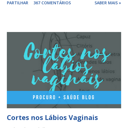
PARTILHAR
367 COMENTÁRIOS
SABER MAIS »
componentes. Composição da yasminelle®: lactose mono-
hidratada, amido de milho, estearato de magnésio (E470b),
hipromelose (E464), talco (E553b), dióxido de titânio (E171),
vermelho óxido de ferro (E172). Como tomar a yasminelle®
A pilula yasminelle® deve ser tomada todos os dias, no
mesmo horário, durante 21 dias, após os quais deve fazer 7
dias de pausa (semana de descanso ou pausa), durante estes
7 dias descerá o período menstrual, normalmente no 3° ou
4° dia da pausa. As caixas seguintes deverão ser tomadas
seguindo o esquema 1+7+21+7+21.... . Como iniciar a
yasminelle® Para iniciar a pilula yasminelle® a mulher deve
esperar pelo primeiro dia da menstruação e iniciar a pilula
correspondente ao dia...
Cortes nos Lábios Vaginais