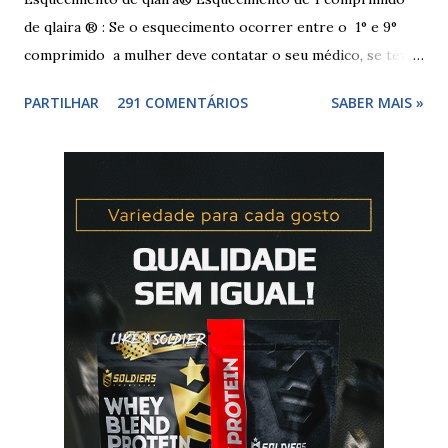
de qlaira ® : Se o esquecimento ocorrer entre o 1° e 9°
comprimido a mulher deve contatar o seu médico, se teve
relações nos dias antes ao esquecimento, ou tomar o(s)
PARTILHAR
291 COMENTÁRIOS
SABER MAIS »
comprimido(s) esquecidos, continuar a tomar os restantes
à hora habitual e usar preservativo nos 9 dias seguintes,
caso não tenha tido relações nos dias anteriores ao dia do
esquecimento. Se o esquecimento ocorrer entre o 10° e o
17° comprimido a mulher deve tomar o comprimido
esquecido e usar preservativo durante os 9 dias seguintes.
Se o esquecimento ocorrer entre o 18° e o 24°
comprimido a mulher deve iniciar nova cartela ou carteira
de qlaira ® e usar preservativo nos 9 dias seguintes. Se o
esquecimento ocorrer entre o 25° e o 26° comprimido a
mulher deve tomar o comprimido esquecido e continuar
tomando os restantes. Se...