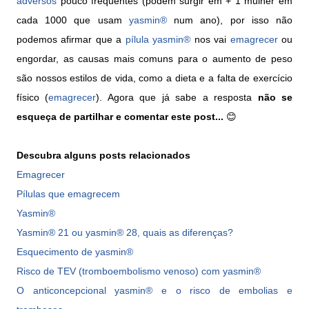
adversos
pouco frequentes (podem surgir em + 1 mulher em
cada 1000 que usam
yasmin®
num ano), por isso não
podemos afirmar que a
pílula
yasmin®
nos vai
emagrecer
ou
engordar, as causas mais comuns para o aumento de peso
são nossos estilos de vida, como a dieta e a falta de exercício
físico (
emagrecer
). Agora que já sabe a resposta
não se
esqueça de partilhar e comentar este post...
😊
Descubra alguns posts relacionados
Emagrecer
Pílulas que emagrecem
Yasmin®
Yasmin® 21 ou yasmin® 28, quais as diferenças?
Esquecimento de yasmin®
Risco de TEV (tromboembolismo venoso) com yasmin®
O anticoncepcional yasmin® e o risco de embolias e