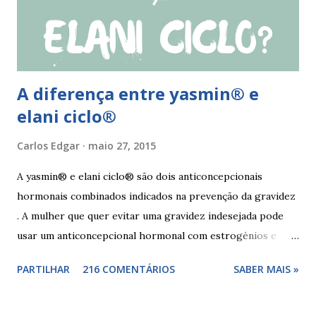
sexuais deverá garantir que a ferida está cicatrizada e que
está lubrificada, se necessário usar um lubrific...
A diferença entre yasmin® e
elani ciclo®
Carlos Edgar
maio 27, 2015
A yasmin® e elani ciclo® são dois anticoncepcionais
hormonais combinados indicados na prevenção da gravidez
. A mulher que quer evitar uma gravidez indesejada pode
usar um anticoncepcional hormonal com estrogénios e
progesterona sintéticos, como yasmin® e elani ciclo® ,
PARTILHAR
216 COMENTÁRIOS
SABER MAIS »
para não correr riscos. Os anticoncepcionais yasmin® e
elani ciclo® devem seu iniciados, pela primeira vez,
no primeiro dia da menstruação e posteriormente a