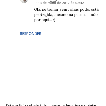
13 de maio de 2017 às 02:42
Olá, se tomar sem falhas pode, está
protegida, mesmo na pausa... ando
por aqui... :)
RESPONDER
E
Este artigo reflete informação educativa e opinião