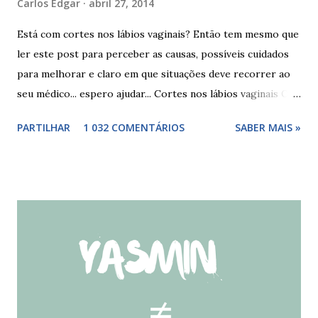
Carlos Edgar
abril 27, 2014
Está com cortes nos lábios vaginais? Então tem mesmo que
ler este post para perceber as causas, possíveis cuidados
para melhorar e claro em que situações deve recorrer ao
seu médico... espero ajudar... Cortes nos lábios vaginais Os
cortes ou fissuras nos lábios vaginais são comuns e podem
PARTILHAR
1 032 COMENTÁRIOS
SABER MAIS »
surgir devido às relações sexuais (gestos ou actos mais
bruscos), penetração sem lubrificação ( secura vaginal ), uso
de tampões ou pensos muito absorventes (roçar no penso),
fistulas vaginais, menopausa , vaginites , ducha vaginais ,
alguns medicamentos (secam mais a vagina - secura ) ou uso
de roupa sintética, entre outras. Como tratar as fissuras
nos lábios vaginais A mulher deve suspender as relações
sexuais durante 4 dias, aplicar pomada pastosa de vitamina
A e óxido de zinco, fazer a higiene intima duas vezes ao dia
com sabonete de pH neutro e quando retomar as relações