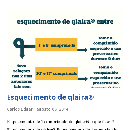
mulher deve tomar um comprimido por dia, seguindo
a ordem da cartela ou blister. No final da cartela ou blister
deve fazer uma pausa de 7 dias, para menstruar. A mulher
que usa a elani ciclo® pode ter que tomar seguida, deve
seguir a recomendação de seu médico. A yasmin® e elani
ciclo® são iguais? Sim são, ambas as pílulas têm a
mesma composição hormonal, apesar da yasmin ® ter
menos comprimidos, 21 comprimidos por carte...
Esquecimento de qlaira®
Carlos Edgar
agosto 05, 2014
Esquecimento de 1 comprimido de qlaira® o que fazer?
Esquecimento de qlaira® Esquecimento de 1 comprimido