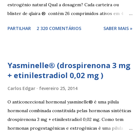
estrogénio natural Qual a dosagem? Cada carteira ou
blister de qlaira ® contém 26 comprimidos ativos em 4
cores diferentes nas linhas 1, 2, 3 e 4, assim como 2
PARTILHAR
2 320 COMENTÁRIOS
SABER MAIS »
comprimidos inativos brancos na linha 4. Dosagem
hormonal por cor: 2 comprimidos amarelo escuros, contêm
3 mg de valerato de estradiol (estrogénio natural) 5
comprimidos vermelho médios, contêm 2 mg de valerato de
Yasminelle® (drospirenona 3 mg
estradiol (estrogénio natural) e 2 mg de dienogest 17
+ etinilestradiol 0,02 mg )
comprimidos amarelo claros, contêm 2 mg de valerato de
estradiol (estrogénio natural) e 3 mg de dienogest 2
Carlos Edgar
fevereiro 25, 2014
comprimidos vermelho escuros, contêm 1 mg de valerato
de estradiol (estrogénio natural) 2 comprimidos brancos
O anticoncecional hormonal yasminelle® é uma pilula
não têm hormonas (correspondem ao período de pausa).
hormonal combinada constituída pelas hormonas sintéticas
Outros componentes: lactose mono-hidratada, amido de
drospirenona 3 mg + etinilestradiol 0,02 mg. Como tem
milho, amido d...
hormonas progestagénicas e estrogénicas é uma pilula
combinada, para além das hormonas tem outros