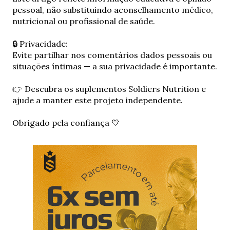
n
pessoal, não substituindo aconselhamento médico,
v
nutricional ou profissional de saúde.
i
a
🔒 Privacidade:
r
Evite partilhar nos comentários dados pessoais ou
u
situações íntimas — a sua privacidade é importante.
m
c
👉 Descubra os suplementos Soldiers Nutrition e
o
ajude a manter este projeto independente.
m
e
Obrigado pela confiança 💙
n
t
á
r
i
o