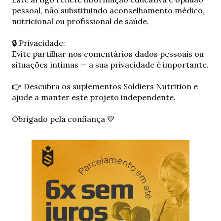
n
pessoal, não substituindo aconselhamento médico,
v
nutricional ou profissional de saúde.
i
a
🔒 Privacidade:
r
Evite partilhar nos comentários dados pessoais ou
u
situações íntimas — a sua privacidade é importante.
m
c
👉 Descubra os suplementos Soldiers Nutrition e
o
ajude a manter este projeto independente.
m
e
Obrigado pela confiança 💙
n
t
á
r
i
o