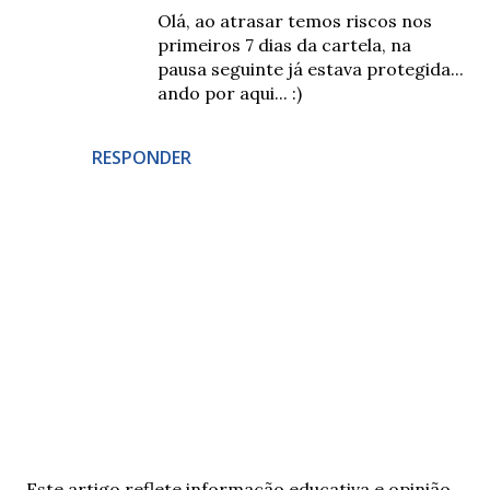
Olá, ao atrasar temos riscos nos
primeiros 7 dias da cartela, na
pausa seguinte já estava protegida...
ando por aqui... :)
RESPONDER
E
Este artigo reflete informação educativa e opinião