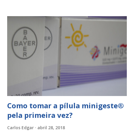
sangramento de privação - vulgarmente chamado de
menstruação (pode conferir este post - Razão pela qual os
inventores da pílula anticoncepcional decidiram que as
mulheres deveriam continuar menstruando ). Ora a pausa
entre as cartelas/ embalagens pode assim ser feito
estando uns dias sem tomar ou usando comprimidos
placebo. Placebo? Comprimidos placebo o que são? Os
comprimidos placebo são comprimidos sem composição
hormonal , normalmente com amido na sua composição que
têm como objectivo manter a toma diária de um
comprimido para que a mulher mantenha a rotina e...
Como tomar a pílula minigeste®
pela primeira vez?
Carlos Edgar
abril 28, 2018