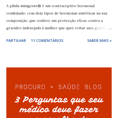
A pílula minigeste® é um contraceptivo hormonal
combinado, com dois tipos de hormonas sintéticas na sua
composição, que confere um protecção eficaz contra a
gravidez indesejada à mulher que quer evitar uma gravidez.
A acção contraceptiva da pílula minigeste® se deve aos
PARTILHAR
11 COMENTÁRIOS
SABER MAIS »
dois tipos de hormonas, o etinilestradiol e o gestodeno,
em cada comprimido a dosagem destas hormonas é: 0,02
mg etinilestradiol + 0,075 mg gestodeno. Para a pílula
minigeste® a proteger a mulher deve seguir a posologia
recomendada (tomar um comprimido por dia,
sensivelmente à mesma hora durante 21 dias, fazendo
depois uma pausa de 7 dias), evitar atrasos maiores que 12
horas na toma do comprimido ou mesmo esquecer, ter
cuidados com os vómitos e diarreias (se ocorrerem nas 4
horas seguintes à toma do comprimido diminuem a acção
contraceptiva da pílula minigeste® ) e ter cuidados com o