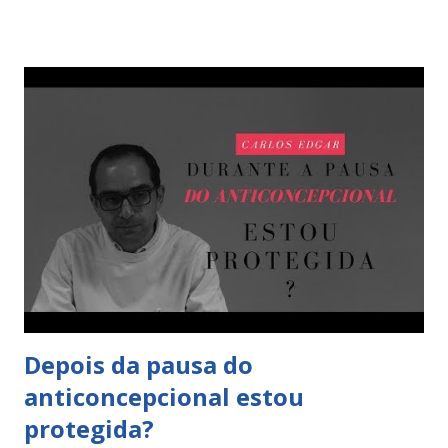
riscos de gravidez indesejada durante a pausa da pílula ? Ao
usarmos a pílula como nosso médico recomendou vamos
conseguir manter os valores hormonais elevados no
sangue o que vai impedir o surgimento da ovulação e vai
ainda espessar o muco cervical o que irá impedir a
progressão dos espermatozoides evitando desta forma o
seu encontro com o óvulo. Ao atuar desta forma a pílula
consegue evitar que a mulher ovule e que os
espermatozoides "encontrem" o óvulo. Claro que podem
haver algumas situações que influenciam a protecção da
pílula , como os atrasos , os esquecimentos , os vômitos ,
diarreias ou uso de alguns medicamentos . ...
Depois da pausa do
anticoncepcional estou
protegida?