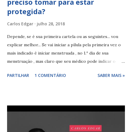
preciso tomar para estar
protegida?
Carlos Edgar
julho 28, 2018
Depende, se é sua primeira cartela ou as seguintes... vou
explicar melhor... Se vai iniciar a pílula pela primeira vez o
mais indicado é iniciar menstruada , no 1.º dia de sua
menstruação , mas claro que seu médico pode indicar o
início da sua pílula de outra forma, podendo sugerir que a
PARTILHAR
1 COMENTÁRIO
SABER MAIS »
inicie entre o 2.º e o 5.º dia de sua menstruação . Se está
usando outro anticoncepcional o inicio indicado pode ser
de outra forma, por exemplo se retirou o DIU ou o
implante o inicio da sua pílula deve ser feita de imediato...
por outro lado se usava uma pílula , o adesivo hormonal ou
o anel o inicio da nova pílula pode ser indicado de três
forma, iniciar de imediato, no 1.º dia de sua menstruação ou