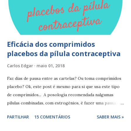
pausa, para estar logo protegida desde o 1º dia da nova
cartela deve iniciá-la logo após a pausa, ou seja, se fizer
pausa de 7 dias deve iniciar logo no 8º dia ou no 5º dia...
Eficácia dos comprimidos
placebos da pílula contraceptiva
Carlos Edgar
maio 01, 2018
Faz dias de pausa entre as cartelas? Ou toma comprimidos
placebo? Ok, este post é mesmo para si que usa este tipo
de comprimidos... A posologia recomendada nalgumas
pílulas combinadas, com estrogénios, é fazer uma pausa de
descanso, dias sem tomar os comprimidos ativos, no final
PARTILHAR
15 COMENTÁRIOS
SABER MAIS »
da cartela/ embalagem. Esta pausa surgiu essencialmente
por razões culturais e serve para a mulher notar o seu