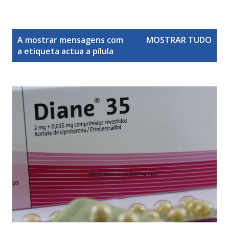
M
A mostrar mensagens com
MOSTRAR TUDO
e
a etiqueta
actua a pílula
n
s
a
g
e
n
s