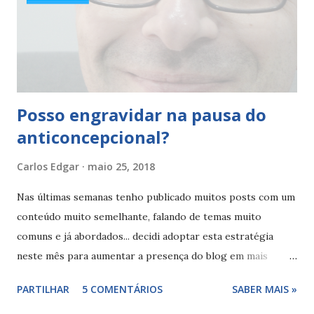
da pílula ... apenas interferem se forem alterações maiores
de 12 horas, de um dia para o outro em relação ao horário
de toma habitual - horário do dia anterior. Confira estes
exemplos: ...
Posso engravidar na pausa do
anticoncepcional?
Carlos Edgar
maio 25, 2018
Nas últimas semanas tenho publicado muitos posts com um
conteúdo muito semelhante, falando de temas muito
comuns e já abordados... decidi adoptar esta estratégia
neste mês para aumentar a presença do blog em mais
pesquisas no Google ... Neste post vamos voltar a falar na
PARTILHAR
5 COMENTÁRIOS
SABER MAIS »
pausa e a eficácia da pílula nesta fase... será que temos