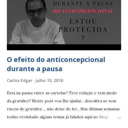
após a pausa. Mas Carlos Edgar me diga após quantas
pílulas da nova cartela vou precisar para estar protegida.
Quantas pílulas da nova cartela preciso tomar para estar
protegida? Como falei depende um pouco, podemos dividir
em dois grupos, as mulheres que vão iniciar p...
O efeito do anticoncepcional
durante a pausa
Carlos Edgar
julho 15, 2018
Está na pausa entre as cartelas? Teve relação e tem medo
da gravidez? Neste post vou lhe ajudar... descubra se tem
riscos de gravidez ... não deixe de ler... Nas últimas semanas
tenho revisitado alguns temas já falados aqui no blog ,
como é o caso dos riscos de gravidez na pausa entre as