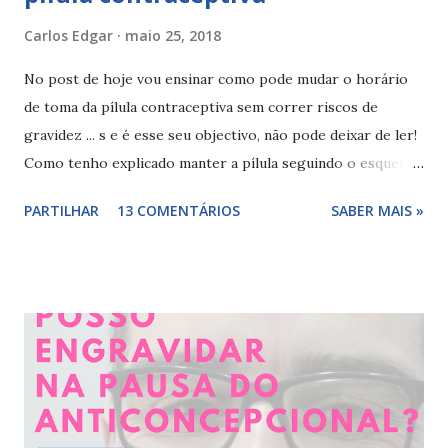
Carlos Edgar
maio 25, 2018
No post de hoje vou ensinar como pode mudar o horário
de toma da pílula contraceptiva sem correr riscos de
gravidez ... s e é esse seu objectivo, não pode deixar de ler!
Como tenho explicado manter a pílula seguindo o esquema,
sensivelmente no mesmo horário todos os dias vai garantir
PARTILHAR
13 COMENTÁRIOS
SABER MAIS »
que está protegida, que não esquece e diminui a
probabilidade de notar alguns efeitos secundários . É por
isso muito importante cumprir a posologia no horário que
escolheu. A escolha do horário deve ser feita pela mulher,
não havendo horários que aumentem ou diminuem a
eficácia da pílula . Mas Carlos Edgar e se quiser mudar de
horário, tenho riscos? Como posso fazer? Alteração do
horário de toma da pílula contraceptiva As alterações do
horário de toma nem sempre interferem com a protecção