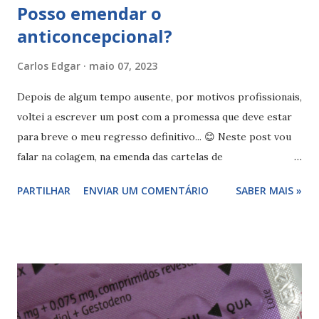
Posso emendar o
anticoncepcional?
Carlos Edgar
maio 07, 2023
Depois de algum tempo ausente, por motivos profissionais,
voltei a escrever um post com a promessa que deve estar
para breve o meu regresso definitivo... 😊 Neste post vou
falar na colagem, na emenda das cartelas de
anticoncepcional... será que podemos emendar as cartelas
PARTILHAR
ENVIAR UM COMENTÁRIO
SABER MAIS »
de anticoncepcional? Espero ajudar... No mercado temos
muitas pílulas, algumas de toma continua outras com pausa
ou mesmo com comprimidos placebo na pausa, para evitar
esquecimentos, pois é mais fácil fazer sempre uma toma
diária. Mas falemos de pílula com pausa, normalmente
pílulas combinadas em que fazemos a pausa entre as
cartelas, e durante a qual menstruamos... neste tipo de