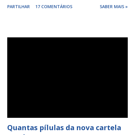
anticoncepcional... não deixe de ler... 😊 Iniciar o
PARTILHAR
17 COMENTÁRIOS
SABER MAIS »
anticoncepcional Para iniciar o anticoncepcional a mulher
deve esperar pela sua menstruação e no 1.º dia dar inicio,
seguindo a ordem dos dias inscritos na cartela. Na prática
se a sua menstruação descer numa terça-feira, deve iniciar
a toma da pílula de terça-feira que encontra na 1.ª fila da
cartela, como pode conferir na imagem: Como falei o
anticoncepcional deve ser iniciado no 1.º dia da
menstruação, mas o seu médico também pode sugerir o
inicio doutra forma, apesar destas indicações genéricas
deve sempre seguir as suas indicações, resumindo: o
anticoncepcional deve ser iniciado no 1.º dia da
menstruação, a mulher que inicia desta forma vai estar logo
protegida da gravidez e seu corpo vai se adaptar mais
facilmente ...
Quantas pílulas da nova cartela