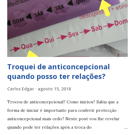
pílulas a pausa surge entre as cartelas e desde que a
mulher faça a cartela seguida e sem falhas irá estar
protegida de uima gravidez indesejada... sim mesmo não
tomando, pois a toma da cartela completa confere
protecção durante esse período de pausa. E posso
emendar? Posso emendar o anticoncepcional? Sim pode se
emendar, embora não aconselh...
Troquei de anticoncepcional
quando posso ter relações?
Carlos Edgar
agosto 15, 2018
Trocou de anticoncepcional? Como iniciou? Sabia que a
forma de iniciar é importante para conferir protecção
anticoncepcional mais cedo? Neste post vou lhe revelar
quando pode ter relações após a troca do