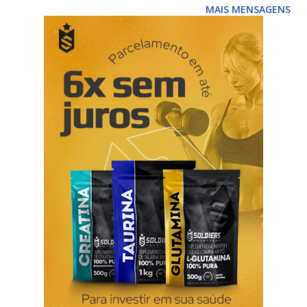
anticoncepcional e tinha falhas, por exemplo na toma da
MAIS MENSAGENS
pílula ... 3 perguntas que seu médico deve fazer na escolha
do anticoncepcional Com estas simples 3 perguntas o
nosso médico vai conseguir perceber e adequar o tipo de
anticoncepcional tendo em conta os planos de gravidez da
mulher, e se já teve contacto com outros anticoncepcionais,
nomeadamente a pílula anticoncepcional , para perceber se
conseguiu cumprir a posologia recomendada... vamos lá... É
importante para si não engravidar neste momento? Esta
pergunta confere ao médico a sua ideia sob a concepção e
ajuda-o a alertar pa...