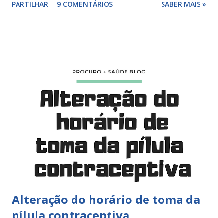
PARTILHAR
9 COMENTÁRIOS
SABER MAIS »
cartelas... confira alguns exemplos: Dr Carlos Edgar,
durante a pausa do anticoncepcional oral estou protegida?
Durante a pausa do anticoncepcional estou protegida?
Eficácia no período de pausa Porque não engravido na
pausa dos 7 dias da pílula? Nalguns tipos de pílula
combinada, com estrogênios, está indicada na posologia
fazer pausa entre cartelas de 2, 4, 6 ou 7 dias. Será que a
pílula vai conferir protecção durante essa pausa? Ao iniciar
a pílula , durante a menstruação , de preferência no 1.º dia, a
mulher vai ficar logo protegida, devendo depois manter a
posologia recomendada (inscrita na cartela) seguindo a
toma certinha dos comprimidos que correspondem ao dia
da sema...
Alteração do horário de toma da
pílula contraceptiva