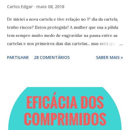
Carlos Edgar
maio 08, 2018
Dr iniciei a nova cartela e tive relação no 1º dia da cartela,
tenho riscos? Estou protegida? A mulher que sua a pílula
tem sempre muito medo de engravidar na pausa entre as
cartelas e nos primeiros dias das cartelas... mas será que
tem riscos nos primeiros dias da cartela? Ao usarmos a
PARTILHAR
28 COMENTÁRIOS
SABER MAIS »
pílula anticoncepcional sem falhas a protecção da contra a
gravidez se vai estender durante a pausa entre as cartelas,
ou seja na pausa também vai estar protegida, como pode
conferir neste post - Durante a pausa do anticoncepcional
estou protegida? , e depois da pausa a mulher continua
protegida logo? Mesmo nos primeiros comprimidos da
cartela? Depois da pausa do anticoncepcional estou
protegida? Como falei se tiver tomado a pílula sem falhas,
seguindo a posologia recomendada vai estar protegida na