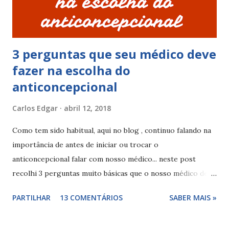
uso de alguns medicamentos que podem interferir, como a
carbamazepina , griseofulvina , oxcarbazepina , etosuximida
, fen...
3 perguntas que seu médico deve
fazer na escolha do
anticoncepcional
Carlos Edgar
abril 12, 2018
Como tem sido habitual, aqui no blog , continuo falando na
importância de antes de iniciar ou trocar o
anticoncepcional falar com nosso médico... neste post
recolhi 3 perguntas muito básicas que o nosso médico deve
fazer antes de indicar este ou aquele anticoncepcional...
PARTILHAR
13 COMENTÁRIOS
SABER MAIS »
estas três perguntas têm como objectivo tentar perceber
se a mulher pretende engravidar, e se usa ou usou algum