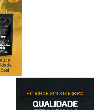
a colocarmos algumas folhas de erva-
eixar repousar 10 minutos. Fontes
aude.com/ansiedade