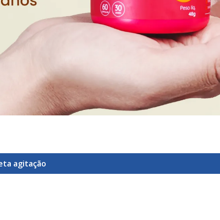
ueta
agitação