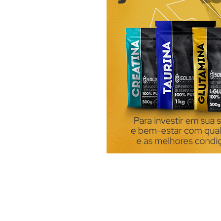
ou chá de erva-cidreira Bast
cidreira em água fervente e d
bibliográficas procuromaiss
procuromaissaude.com