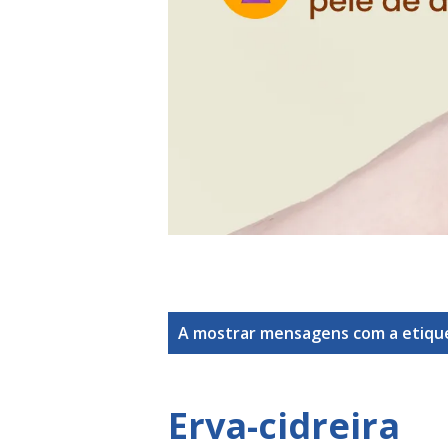
M
A mostrar mensagens com a etiq
e
n
Erva-cidreira
s