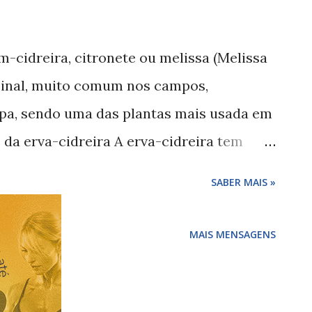
im-cidreira, citronete ou melissa (Melissa
icinal, muito comum nos campos,
opa, sendo uma das plantas mais usada em
 da erva-cidreira A erva-cidreira tem
ais tais como: calmante antiviral anti-
SABER MAIS »
-inflamatória O que nos confere apoio em
edade , agitação, problemas digestivos,
MAIS MENSAGENS
s, náuseas, vômitos , arrotos, gases e
 da erva-cidreira Podemos utilizar a
 ou infusões, usando suas folhas. Infusão