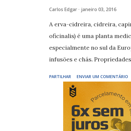
a
Carlos Edgar
janeiro 03, 2016
g
A erva-cidreira, cidreira, cap
e
oficinalis) é uma planta med
n
especialmente no sul da Eur
s
infusões e chás. Propriedades
algumas propriedades medicin
PARTILHAR
ENVIAR UM COMENTÁRIO
espasmódica, sudorífera anti
situações de nervosismo, ansi
alterações do sono, palpitaçõe
dores de cabeça. Modo de uso
erva-cidreira para fazer chás