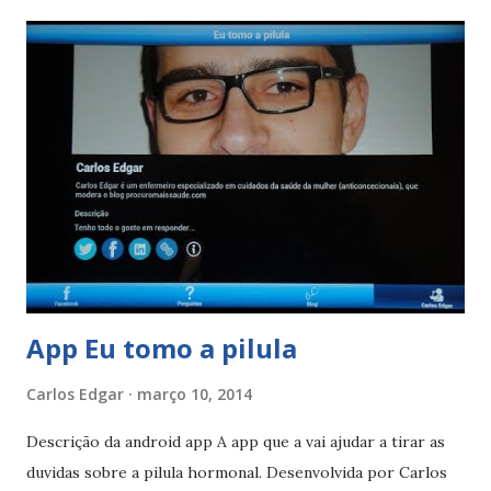
sensivelmente à mesma hora, sem atrasos superiores a 12
horas, sem vómitos ou diarreias nas 4 horas seguintes à
toma e não tomar medicamentos que interfiram com a
pílula. A eficácia da pílula durante a pausa As pilulas com
pausa entre as cartelas ou carteiras mantêm a sua eficácia,
mesmo durante a pausa. Durante a pausa a mulher
menstrua. Fontes bibliográficas carlosedgar.com
procuromaissaude.com infarmed.pt
App Eu tomo a pilula
Carlos Edgar
março 10, 2014
Descrição da android app A app que a vai ajudar a tirar as
duvidas sobre a pilula hormonal. Desenvolvida por Carlos