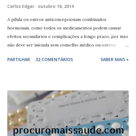
Carlos Edgar
outubro 16, 2014
A pílula ou outros anticoncepcionais combinados
hormonais, como todos os medicamentos podem causar
efeitos secundários e complicações a longo prazo, por isso
não deve ser iniciada sem conselho médico ou outros
profissionais de saúde e não deve ser alterada a sua forma
PARTILHAR
32 COMENTÁRIOS
SABER MAIS »
de tomar sem indicação médica, pois ao mudar os esquemas
recomendados o risco de efeitos adversos e complicações
aumenta, como no caso da toma da pílula continua . Para
diminuir o risco associados aos medicamentos hormonais a
mulher deve ter uma dieta rica em vegetais e fruta e fazer
exercício físico regularmente, evitando o sedentarismo.
Que mulheres não devem fazer a contracepção hormonal:
mulheres com intolerância aos hormônios ou hormonas
sintéticas (sintomas de intolerância - comichão ou coceira,