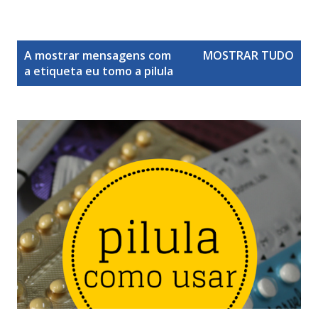
M
A mostrar mensagens com
MOSTRAR TUDO
e
a etiqueta
eu tomo a pilula
n
s
a
g
e
n
s