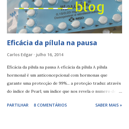
inchaço e erupção da pele), com historia de coágulos,
tromboses, enfartes, tromboflebites, AVC, enfartes, com
risco de formar coágulos (diabetes, tensão arterial elevada
e colesterol ou triglicerideos elevad...
Eficácia da pílula na pausa
Carlos Edgar
julho 16, 2014
Eficácia da pilula na pausa A eficácia da pílula A pílula
hormonal é um anticoncepcional com hormonas que
garante uma protecção de 99%... a proteção traduz através
do índice de Pearl, um índice que nos revela o numero de
casos de gravidez em mulheres férteis que fazem a pilula
PARTILHAR
8 COMENTÁRIOS
SABER MAIS »
durante 1 ano. Índice de Pearl da pilula hormonal (0,1 é 1,0
gravidez por cada 100 mulheres). Para a pilula manter a sua
eficácia a mulher terá que tomar a pílula todos os dias,