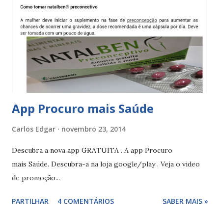
descanso a mulher deverá menstruar. Pilula combinada com
24 comprimidos A pilula com 24 comprimidos deve ser
usada durante 24 dias (24 comprimidos), devendo ser
tomada todos os dias seguindo-se uma pausa de 4 dias. O
esquema seguido será sempre 24 dias a tomar comprimidos
segu...
App Procuro mais Saúde
Carlos Edgar
novembro 23, 2014
Descubra a nova app GRATUITA . A app Procuro
mais Saúde. Descubra-a na loja google/play . Veja o video
de promoção...
PARTILHAR
4 COMENTÁRIOS
SABER MAIS »