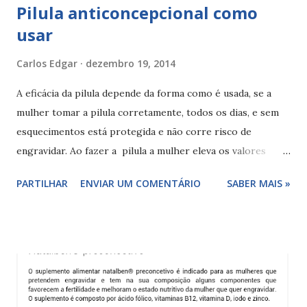
Pilula anticoncepcional como
usar
Carlos Edgar
dezembro 19, 2014
A eficácia da pilula depende da forma como é usada, se a
mulher tomar a pilula corretamente, todos os dias, e sem
esquecimentos está protegida e não corre risco de
engravidar. Ao fazer a pilula a mulher eleva os valores
hormonais o que não permite o desenvolvimento do
PARTILHAR
ENVIAR UM COMENTÁRIO
SABER MAIS »
ciclo menstrual normal evitando a libertação do óvulo (
ovulação ) e gravidez . Pilula combinada com 21
comprimidos A pilula com 21 comprimidos deve ser usada
durante 21 dias (21 comprimidos), devendo ser tomada
todos os dias seguindo-se uma pausa de 7 dias. O esquema
seguido será sempre 21 dias a tomar comprimidos
seguindo-se 7 dias de pausa. Durante a pausa ou semana de