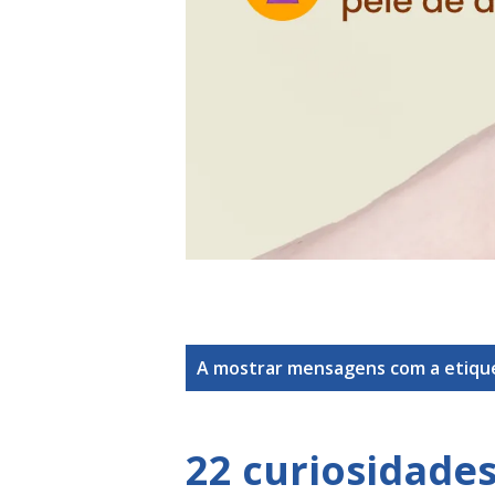
M
A mostrar mensagens com a etiq
e
n
22 curiosidades
s