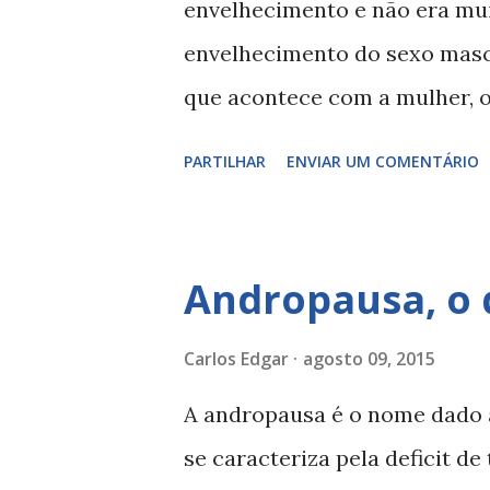
envelhecimento e não era muit
envelhecimento do sexo masc
que acontece com a mulher,
de envelhecimento equivalent
PARTILHAR
ENVIAR UM COMENTÁRIO
A andropausa é um processo 
produção da testosterona e q
experimentar muitas mudança
Andropausa, o 
através de diversos sintomas
vida do homem com mais idad
Carlos Edgar
agosto 09, 2015
andropausa : depressão , ansie
A andropausa é o nome dado 
concentração, alterações na lib
se caracteriza pela deficit de