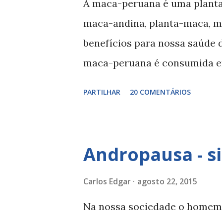
A maca-peruana é uma plant
o álcool tem um efeito perve
maca-andina, planta-maca, m
excessivo pode causar dores 
benefícios para nossa saúde 
contra-indicado em grávidas,
maca-peruana é consumida e
com doenças c...
da raiz. A raiz da maca-peru
PARTILHAR
20 COMENTÁRIOS
de anos no Peru, com propried
Propriedades da maca-peruana
sexual estimulante em situaç
Andropausa - s
vitalidade Fontes bibliográfi
procuromaissaude.com/disfu
Carlos Edgar
agosto 22, 2015
Na nossa sociedade o homem 