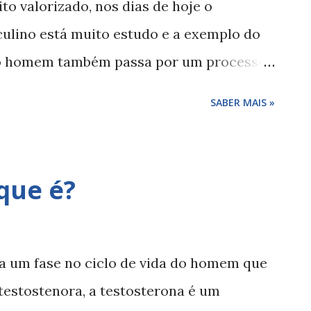
o valorizado, nos dias de hoje o
ulino está muito estudo e a exemplo do
 o homem também passa por um processo
e à menopausa , falamos de andropausa .
SABER MAIS »
que ocorre devido à diminuição da
ue leva o organismo masculino a
s. A andropausa acaba por se manifestar
que é?
 e transformações que alteram o corpo e a
e, descubra alguns sintomas da
dade , irritabilidade, dificuldade de
a um fase no ciclo de vida do homem que
ido, disfunção eretil , infertilidade ,
 testostenora, a testosterona é um