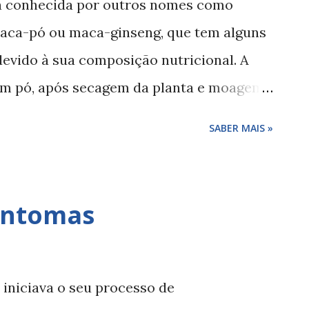
a conhecida por outros nomes como
rso em nosso corpo. 2) O consumo
aca-pó ou maca-ginseng, que tem alguns
de cabeça. 3) O uso de catuaba está
devido à sua composição nutricional. A
 jovens com mesmo de 18 anos, e pessoas
m pó, após secagem da planta e moagem
ana é um tubérculo conhecido à milhares
SABER MAIS »
ades anti-fadiga e estimulante sexual.
 aumenta a libido, o vigor e o desejo
ões de fadiga e cansaço aumento da
intomas
cas plantasmedicinaisefitoterapia.com
nçaoerectil
iniciava o seu processo de