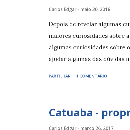
a
Carlos Edgar
maio 30, 2018
g
Depois de revelar algumas cur
e
maiores curiosidades sobre a
n
algumas curiosidades sobre o
s
ajudar algumas das dúvidas 
sexual masculino... não pode d
PARTILHAR
1 COMENTÁRIO
sobre o seu pénis 1 - Qual é
adulto? O tamanho médio do p
flácido e 13 a 17 cm quando e
Catuaba - prop
recém-nascido? O pénis do r
O homem negro tem o pénis 
Carlos Edgar
março 26, 2017