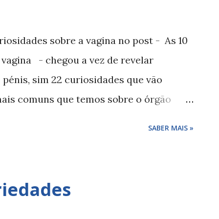
iosidades sobre a vagina no post - As 10
 vagina - chegou a vez de revelar
 pénis, sim 22 curiosidades que vão
mais comuns que temos sobre o órgão
eixar de ler este post... 22 curiosidades
SABER MAIS »
 o tamanho normal de um pénis num
énis adulto é de 7 a 10 cm quando está
stá erecto. 2 - Quando mede o pénis do
riedades
ecém-nascido mede em média 3,5 cm. 3 -
maior que o homem branco? Sim, em