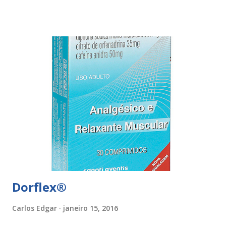
inflamatória devido à sua composição (dipirona sódica,
ocitrato de orfenadrina e cafeína). Modo de uso do
dorflex® O dorflex® está disponível em comprimidos e em
gotas. Dosagem de dorflex® (comprimidos) - 1 a 2
comprimidos, 3 a 4 vezes por dia Dosagem de dorflex®
(gotas) - 30 a 60 gotas, 3 a 4 vezes por dia Fontes
bibliográficas procuromaissaude.com/dorflex bulas.med.br
Dorflex®
Carlos Edgar
janeiro 15, 2016