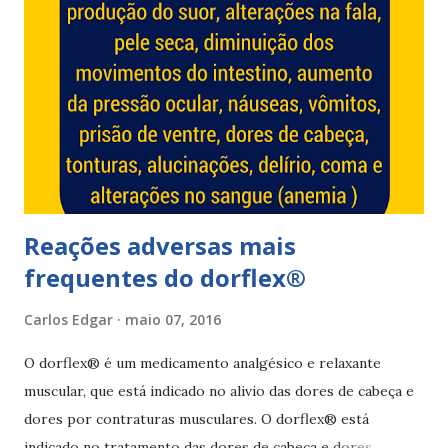
comprimidos por dia). Não use mais de 10 dias seguidos
sem indicação médica. Efeitos adversos de cefaliv® Efeitos
adversos de cefaliv® muito comuns (>10%) dores de
estômago sonolência tontura náuseas Efeitos adversos de
cefaliv® comuns (1 a 10%) dores musculares vômitos azia
boca seca astenia hipotensão taquicardia rash cutâneo
suores intenso...
Reações adversas mais
frequentes do dorflex®
Carlos Edgar
maio 07, 2016
O dorflex® é um medicamento analgésico e relaxante
muscular, que está indicado no alivio das dores de cabeça e
dores por contraturas musculares. O dorflex® está
indicado no tratamento das dores de cabeça e dores