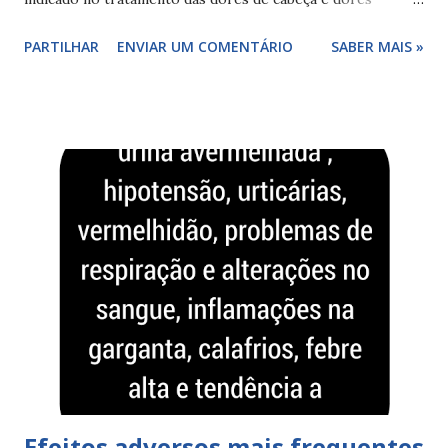
musculares (por causas traumáticas ou inflamatórias).
PARTILHAR
ENVIAR UM COMENTÁRIO
SABER MAIS »
Reações adversas mais frequentes do dorflex® : alterações
ritmo cardíaco, arritmias , secura da boca, sede, diminuição
na produção do suor, alterações na fala, pele seca,
diminuição dos movimentos do intestino, aumento da
pressão ocular, náuseas, vômitos , prisão de ventre , dores
de cabeça, tonturas, alucinações, delírio, coma e alterações
no sangue ( anemia ). Descubra outros posts relacionados:
Dorflex® Dorflex® indicações Efeitos colaterais de
dorflex®
Efeitos adversos mais frequentes