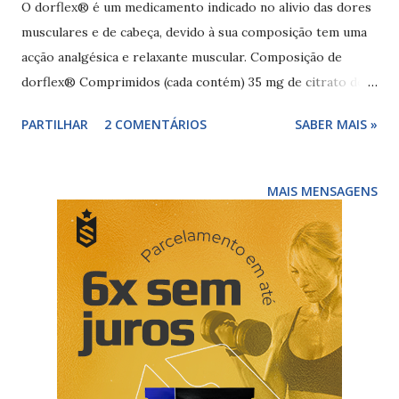
O dorflex® é um medicamento indicado no alivio das dores
musculares e de cabeça, devido à sua composição tem uma
acção analgésica e relaxante muscular. Composição de
dorflex® Comprimidos (cada contém) 35 mg de citrato de
orfenadrina, 300 mg de dipirona e 50 mg de cafeína.
PARTILHAR
2 COMENTÁRIOS
SABER MAIS »
Solução (cada ml contém) 35 mg de citrato de orfenadrina,
300 mg de dipirona e 50 mg de cafeína. Como tomar
dorflex® A dosagem recomendada é 1 a 2 comprimidos ou
MAIS MENSAGENS
30 a 60 gotas, 3 a 4 vezes ao dia. Efeitos colaterais do
dorflex ® O dorflex® pode provocar alguns efeitos
adversos tais como: boca seca, alterações no ritmo
cardíaco, palpitações, sede, dificuldade em urinar, pupila
dilatada, aumento da pressão ocular, falta de força, enjoo,
vômito , dor de cabeça, tontura, prisão de ventre , sono,
agitação, tremor, dor de estômago e sensação de estômago
cheio. Preço do dorflex® : até 10 reais (depende do