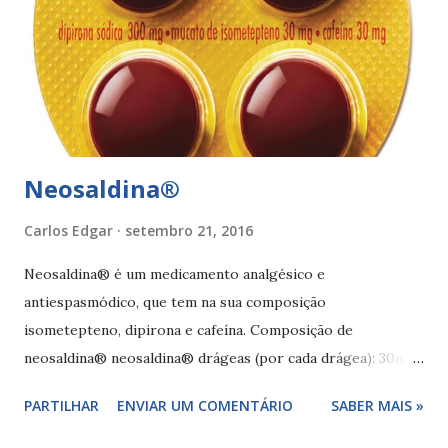
Fontes bibliográficas anvisa.gov.br
Neosaldina®
Carlos Edgar
setembro 21, 2016
Neosaldina® é um medicamento analgésico e
antiespasmódico, que tem na sua composição
isometepteno, dipirona e cafeína. Composição de
neosaldina® neosaldina® drágeas (por cada drágea): 30mg
de isometepteno, 300 mg de dipirona e 30 mg de cafeína.
PARTILHAR
ENVIAR UM COMENTÁRIO
SABER MAIS »
neosaldina® solução oral (por cada ml de solução - 20
gotas): 50 mg de isometepteno, 300 mg de dipirona e 30