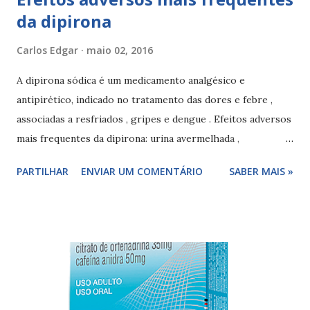
da dipirona
Carlos Edgar
maio 02, 2016
A dipirona sódica é um medicamento analgésico e
antipirético, indicado no tratamento das dores e febre ,
associadas a resfriados , gripes e dengue . Efeitos adversos
mais frequentes da dipirona: urina avermelhada ,
hipotensão , urticárias, vermelhidão, problemas de
PARTILHAR
ENVIAR UM COMENTÁRIO
SABER MAIS »
respiração e alterações no sangue, inflamações na garganta
, calafrios, febre alta e tendência a sangramentos.