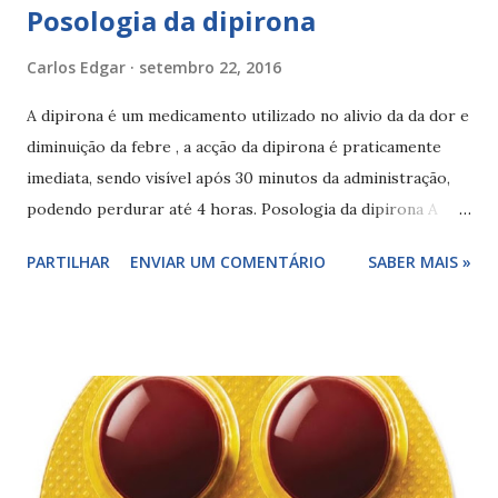
Posologia da dipirona
Carlos Edgar
setembro 22, 2016
A dipirona é um medicamento utilizado no alivio da da dor e
diminuição da febre , a acção da dipirona é praticamente
imediata, sendo visível após 30 minutos da administração,
podendo perdurar até 4 horas. Posologia da dipirona A
posologia recomendada para uso oral: adultos e crianças
PARTILHAR
ENVIAR UM COMENTÁRIO
SABER MAIS »
com mais de 15 anos - 500 a 750 mg por dose (10 a 20 ml de
solução), até 4 vezes ao dia crianças - 10 mg por kg de peso
corporal, até 4 vezes ao dia (contra-indicada para bebês
com menos de 3 meses e com menos 5 kg) A posologia
recomendada para uso retal: adultos e crianças com mais de
15 anos - 1 supositório de 1 g, até 3 vezes ao dia crianças
com mais de 4 anos - 1 supositório de 300 mg, até 4 vezes
ao dia (contra-indicada para crianças com menos de 4 anos)