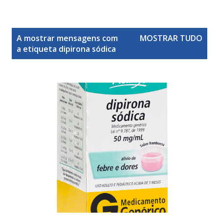
M
A mostrar mensagens com
MOSTRAR TUDO
e
a etiqueta
dipirona sódica
n
s
a
g
e
n
s