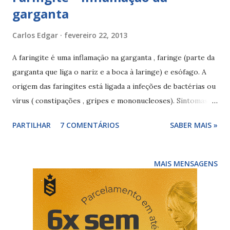
garganta
Carlos Edgar
fevereiro 22, 2013
A faringite é uma inflamação na garganta , faringe (parte da
garganta que liga o nariz e a boca à laringe) e esófago. A
origem das faringites está ligada a infeções de bactérias ou
vírus ( constipações , gripes e mononucleoses). Sintomas
de faringite Os sintomas da faringite podem ser dor de
PARTILHAR
7 COMENTÁRIOS
SABER MAIS »
garganta , ardor e dor a engolir, febre , dores de cabeça,
músculos e articulações, inchaço dos gânglios do pescoço,
entre outros. Tratamento da faringite As faringites
MAIS MENSAGENS
relacionadas com vírus não devem ser medicadas com
antibióticos, opte por medidas naturais, as faringites
bacterianas podem ser tratadas com antibióticos. As
faringites bacterianas devem ser tratadas pois podem