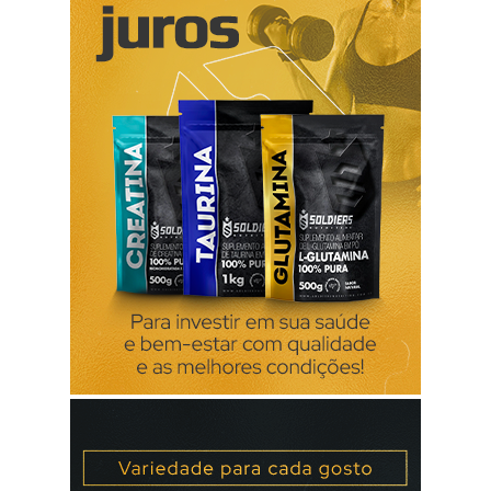
causar complicações tardias tais como: febre reumática,
escarlatina , alterações cardíacas e renais. carlosedgar.com
Descubra alguns posts relacionados Febre Escarlatina Bebé
Faringite Garganta Fontes bibliográficas carlosedgar.com
O que perguntamos sobre saud...