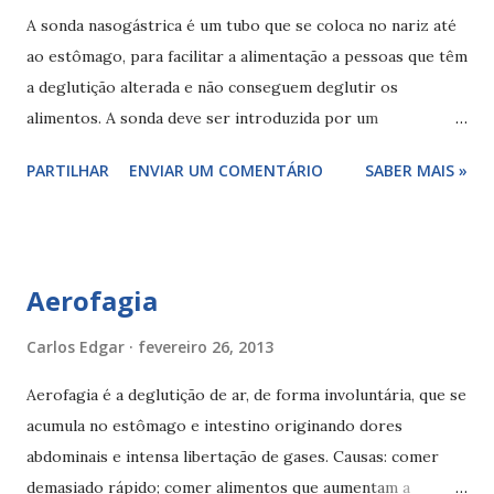
traumatismo, a pessoa com dificuldade em engolir ou
A sonda nasogástrica é um tubo que se coloca no nariz até
disfagia revela, normalmente, alguns sinais de alerta que
ao estômago, para facilitar a alimentação a pessoas que têm
passam pela tosse ou engasgamento frequentes, dificuldade
a deglutição alterada e não conseguem deglutir os
em engolir, voz molhada, fala anasalada, perda
alimentos. A sonda deve ser introduzida por um
de líquidos pelos cantos da boca ou regurgita...
profissional de saúde (enfermeiro) e mudada regularmente
PARTILHAR
ENVIAR UM COMENTÁRIO
SABER MAIS »
dependendo do tipo de sonda. Ao longo do período de
permanência devemos ter alguns cuidados como mudar o
adesivo todos os dias (adesivo em V), rodar a sonda, limpar
a pele do nariz, limpar o nariz uma vez por dia, lavar os
Aerofagia
dentes todos os dias (pasta ou solução desinfetante) e
colocar creme hidratante nos lábios. A sonda tem um
Carlos Edgar
fevereiro 26, 2013
calibre variável, mas exige que a pessoa passe a fazer uma
Aerofagia é a deglutição de ar, de forma involuntária, que se
dieta líquida ou pastosa através de uma seringa (leite,
acumula no estômago e intestino originando dores
papas, batidos de fruta, sumos naturais e sopa de legumes
abdominais e intensa libertação de gases. Causas: comer
com carne ou peixe (de preferência uma ao almoço e outra
demasiado rápido; comer alimentos que aumentam a
ao jantar). A alimentação deve ser fornecida com o doente