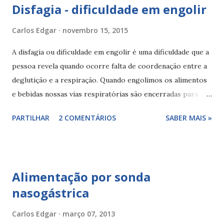
Disfagia - dificuldade em engolir
Carlos Edgar
novembro 15, 2015
A disfagia ou dificuldade em engolir é uma dificuldade que a
pessoa revela quando ocorre falta de coordenação entre a
deglutição e a respiração. Quando engolimos os alimentos
e bebidas nossas vias respiratórias são encerradas para
permitir a passagem dos alimentos para o estômago, na
PARTILHAR
2 COMENTÁRIOS
SABER MAIS »
pessoa que sofre de disfagia esse encerramento está
comprometido podendo os alimentos entrarem nas vias
respiratórias. Os alimentos ao entrarem nas vias
respiratórias podem causar asfixia, dificuldades
Alimentação por sonda
respiratórias e infecções respiratórias (pneumonias).
nasogástrica
Nutilis powder® - espessante alimentar A dificuldade em
engolir pode surgir após alterações neurologia, por
Carlos Edgar
março 07, 2013
doença, como no caso de AVC ou esclerose, acidente ou