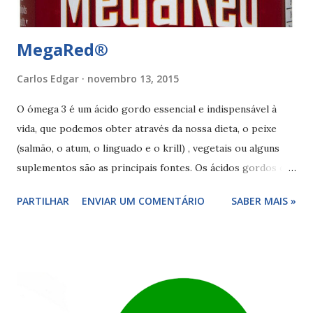
por conta própria. Precisamos obtê-los ...
MegaRed®
Carlos Edgar
novembro 13, 2015
O ómega 3 é um ácido gordo essencial e indispensável à
vida, que podemos obter através da nossa dieta, o peixe
(salmão, o atum, o linguado e o krill) , vegetais ou alguns
suplementos são as principais fontes. Os ácidos gordos de
ómega 3 mais conhecidos são: EPA (ácido
PARTILHAR
ENVIAR UM COMENTÁRIO
SABER MAIS »
eicosapentaenóico), DHA (ácido docosa-hexaenóico) e ALA
(ácido eicosapentaenóico). O megared® é um suplemento
que tem por base o óleo de krill do Antártico, o óleo de kril
contém uma elevada quantidade de ómega 3 em forma de
fosfolípidos. O megared® não causa mau sabor a peixe
ou regurgitação, pois se dissolve no estômago em vez