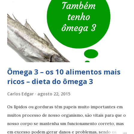
de flutuar (os óleos de peixe costumam flutuar). Como
utilizar megared®: tome 1 cápsula por dia. Preço do
megared®: 25 a 30 € Fontes bibliográficas
procuromaissaude.com/omega3 schiffmegared.pt/o-que-
e-o-omega-3
Ômega 3 – os 10 alimentos mais
ricos – dieta do ômega 3
Carlos Edgar
agosto 22, 2015
Os lípidos ou gorduras têm papeis muito importantes em
muitos processo de nosso organismo, são vitais para que o
nosso corpo se mantenha um funcionamento correto, mas
em excesso podem gerar danos e problemas, sendo os