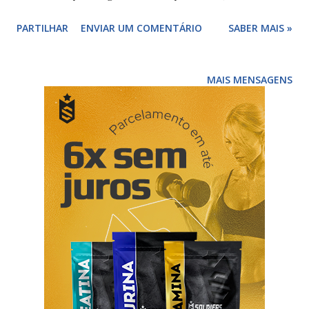
problemas cardiovasculares os mais graves. O colesterol e
PARTILHAR
ENVIAR UM COMENTÁRIO
SABER MAIS »
os triglicerídeos em excesso podem danificar nossos vasos
sanguíneos e aumentar os riscos de doenças
cerebrovasculares, mas será que todas as gorduras são
MAIS MENSAGENS
iguais? É possíveis haver gorduras benéficas? Ao ácidos
gordos ou ácidos graxos são uma unidade básica que
compõe as gorduras, existem três tidos de ácidos gordos
ou ácidos, os saturados, monoinsaturados e polinsaturados.
Os ácidos gordos ou ácidos graxos saturados estão
associados à gordura animal e são os que têm mais
malefícios para nossa saúde, eles são responsáveis pela
acumulação de gorduras em nossas artérias, levam ao
aumento do colesterol e triglicerídeos . Os ácidos gordos
ou ácidos graxos monoinsaturados e polinsaturados Os
ácidos ...