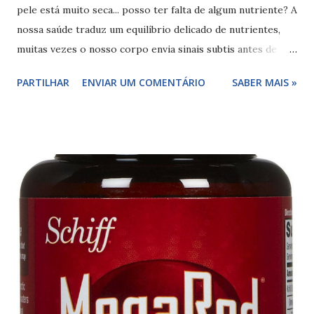
pele está muito seca... posso ter falta de algum nutriente? A
nossa saúde traduz um equilíbrio delicado de nutrientes,
muitas vezes o nosso corpo envia sinais subtis antes de
manifestar problemas graves. Entre os nutrientes mais
PARTILHAR
ENVIAR UM COMENTÁRIO
SABER MAIS »
essenciais e, paradoxalmente, um dos mais negligenciados
na dieta moderna, está o Ômega 3 . Este ácido graxo poli-
insaturado não é apenas uma "gordura boa", é um
componente estrutural das nossas células e um modulador
fundamental da inflamação e da saúde cerebral. Neste post,
vou explorar os sinais silenciosos de que você pode estar
com deficiência de Ômega 3, quais alimentos devem estar na
sua mesa e quando a suplementação se torna o caminho
mais inteligente para a longevidade. Mas afinal o que é o
Ômega 3? O Que é o Ômega 3 e Por Que Ele é Vital? O
Ômega 3 é uma família de ácidos graxos essenciais, o que
significa que o corpo humano não consegue produzi-los