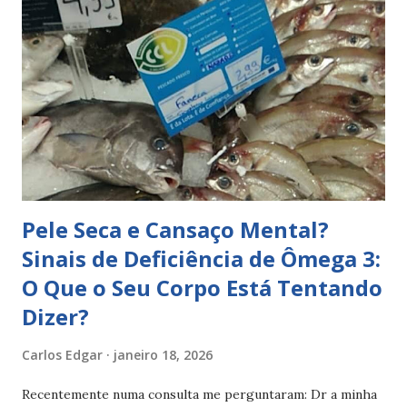
estudado e recomendado, continua ausente da alimentação
de muitas pessoas. A boa notícia? A solução é simples,
natural e acessível: incluir peixe rico em ômega 3 na
alimentação semanal. Neste post explico, de forma clara e
prática, porque o ômega 3 é essencial, quais os peixes que
mais o fornecem e como os integrar no dia a dia, com
receitas simples e saudáveis. O que é o ômega 3 e porque é
essencial para o organismo O ômega 3 é um tipo de
gordura saudável...
Pele Seca e Cansaço Mental?
Sinais de Deficiência de Ômega 3:
O Que o Seu Corpo Está Tentando
Dizer?
Carlos Edgar
janeiro 18, 2026
Recentemente numa consulta me perguntaram: Dr a minha