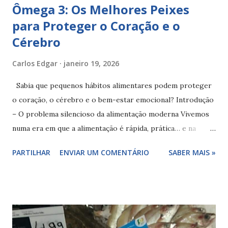
Ômega 3: Os Melhores Peixes
para Proteger o Coração e o
Cérebro
Carlos Edgar
janeiro 19, 2026
Sabia que pequenos hábitos alimentares podem proteger
o coração, o cérebro e o bem-estar emocional? Introdução
– O problema silencioso da alimentação moderna Vivemos
numa era em que a alimentação é rápida, prática… e na
maioria das vezes pobre em nutrientes essenciais. O stress,
PARTILHAR
ENVIAR UM COMENTÁRIO
SABER MAIS »
a ansiedade, a inflamação crónica e as doenças
cardiovasculares tornaram-se comuns, não por falta de
medicamentos, mas muitas vezes por desequilíbrios
alimentares prolongados. Um dos nutrientes mais
negligenciados é o ômega 3 . Apesar de amplamente