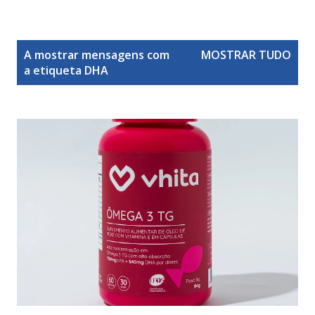
M
A mostrar mensagens com
MOSTRAR TUDO
e
a etiqueta
DHA
n
s
a
g
e
n
s