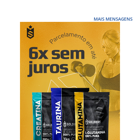
hormonal de substituição hormonal durante a menopausa.
E via vaginal programas de doação de óvulos, fecundação in
MAIS MENSAGENS
vitro, tratamento da infertilidade e nas ameaças ou
prevenção de aborto por insuficiência lútea. Como tomar
progeffik® Progeffik® pode ser tomado por via oral ou
vaginal, dependendo do tipo de problema e via a dosagem
pode variar, siga as indicações do seu médico. Efeitos
secundários de progeffik® tonturas insónia diarreia prisão
de ventre alterações vaginais (desconforto, ardor,
corrimento, secura e sangramento) infecção fúngica vaginal
dor mamária inchaço mamário tensão mamária comichão na
zona genital ...