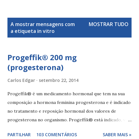
M
A mostrar mensagens com
MOSTRAR TUDO
e
a etiqueta
in vitro
n
s
a
Progeffik® 200 mg
g
(progesterona)
e
n
Carlos Edgar
setembro 22, 2014
s
Progeffik® é um medicamento hormonal que tem na sua
composição a hormona feminina progesterona e é indicado
no tratamento e reposição hormonal dos valores de
progesterona no organismo. Progeffik® está indicado, via
oral síndrome pré-menstrual , menstruações irregulares ,
PARTILHAR
103 COMENTÁRIOS
SABER MAIS »
mastopatias benignas, na pré menopausa e no tratamento