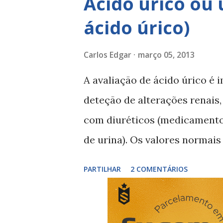
Ácido úrico ou 
hematoma , dificuldade em c
ácido úrico)
do corpo), repor a estabilidad
passos para tratar sua entors
Carlos Edgar
março 05, 2013
entorse no pé evite esforços
A avaliação de ácido úrico é 
uma pausa no ginásio e exerc
deteção de alterações renais,
gelo (20 minutos por hora, env
com diuréticos (medicamento
antiinflamatórios...
de urina). Os valores normais
Valores aumentados podem rev
PARTILHAR
2 COMENTÁRIOS
psoríase, infeções, neoplasi
Valores diminuídos podem re
Fanconi. Fatores que alteram