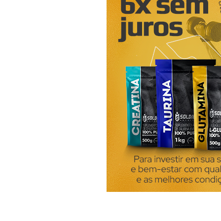
excessivo de bebidas alcoólic
ou fármacos (ácido ascórbico,
indometacina, corticoides, asp
azatioprina, entre outros). 
ácido úrico Carnes jovens (fra
peixe (choco, lulas, sardinha,
fruta (ananás, limão, c...