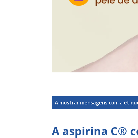
M
A mostrar mensagens com a etiq
e
n
A aspirina C® c
s