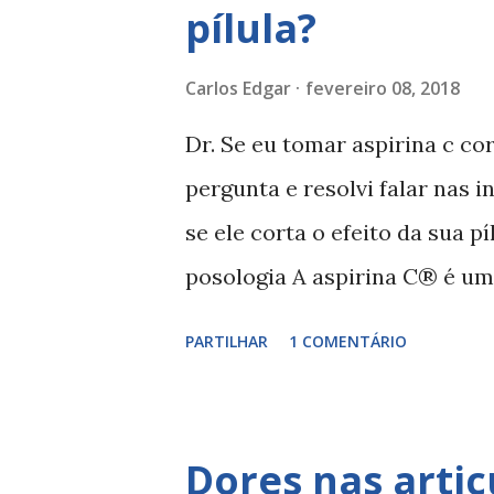
pílula?
a
g
Carlos Edgar
fevereiro 08, 2018
e
Dr. Se eu tomar aspirina c cor
n
pergunta e resolvi falar nas
s
se ele corta o efeito da sua p
posologia A aspirina C® é u
composição 400 mg de ácido a
PARTILHAR
1 COMENTÁRIO
estando indicado nas dores l
cabeça, dores de dentes, dor
febris associados a resfriados
Dores nas arti