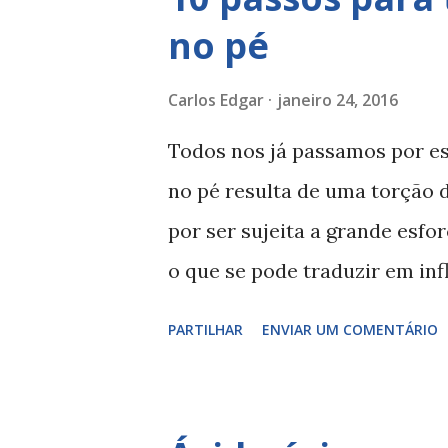
ria, pois é mesmo verdade qu
no pé
tempo frio e húmido. Funcio
meteorológica. Prevenção e c
Carlos Edgar
janeiro 24, 2016
estar mais associado aos idos
Todos nos já passamos por es
associado a outros fatores, p
no pé resulta de uma torção 
fraturas e entorses alguns d
por ser sujeita a grande esfo
de pesos, entre outros...
o que se pode traduzir em i
ligamento. Uma entorse com r
PARTILHAR
ENVIAR UM COMENTÁRIO
pelos serviços de saúde difer
1, sem ruptura, pode ser tra
alguns cuidados para aliviar o