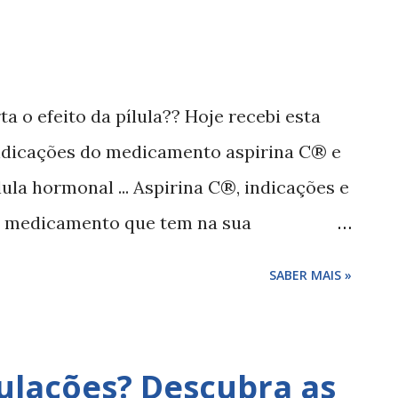
ta o efeito da pílula?? Hoje recebi esta
 indicações do medicamento aspirina C® e
ílula hormonal ... Aspirina C®, indicações e
m medicamento que tem na sua
cetilsalicílico + 240 mg ácido ascórbico,
SABER MAIS »
igeiras a moderadas como dores de
es musculares, dores menstruais e estados
 ou gripes . Para além destes
culações? Descubra as