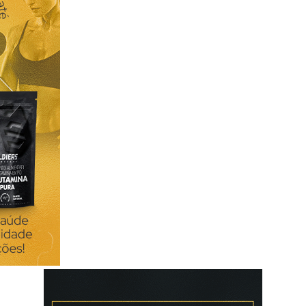
as, alimentação rica em purinas, stresse
 furosemida, tiazidas, levodopa,
irina, alopurinol, citostáticos,
carlosedgar.com Alimentos que aumentam o
ngo, vitela, miudezas, caça, enchidos),
 peixe-espada, sarda, conservas, marisco),