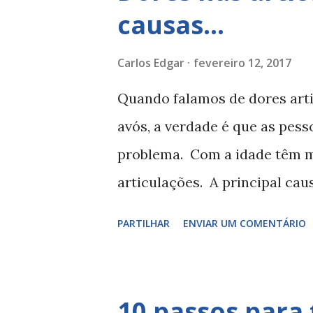
componentes, a aspirina C® t
causas...
monossódico, bicarbonato de s
sódio anidro. A aspirina C®, 
Carlos Edgar
fevereiro 12, 2017
para jovens, com mais de 12 an
Quando falamos de dores art
Jovens com + de 12 anos: 1 co
avós, a verdade é que as pess
horas entre as tomas, até 3 c
problema. Com a idade têm m
comprimidos efervescentes, in
articulações. A principal cau
cartilagens. As cartilagens
PARTILHAR
ENVIAR UM COMENTÁRIO
amortecedor que amortece os
desgastadas a pessoa vai sent
limitada. Aí vai virar o tempo,
10 passos para